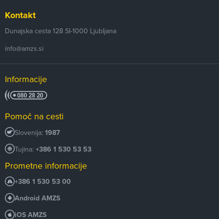
Kontakt
Dunajska cesta 128
SI-1000
Ljubljana
info@amzs.si
Informacije
Pomoč na cesti
Slovenija:
1987
Tujina:
+386 1 530 53 53
Prometne informacije
+386 1 530 53 00
Android AMZS
iOS AMZS