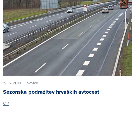
19. 6. 2018
Novice
|
Sezonska podražitev hrvaških avtocest
Več