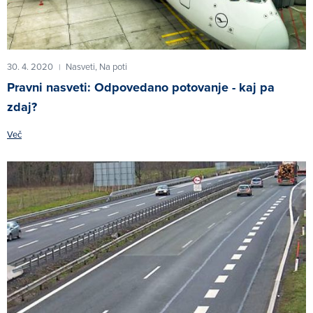
30. 4. 2020
Nasveti,
Na poti
|
Pravni nasveti: Odpovedano potovanje - kaj pa
zdaj?
Več