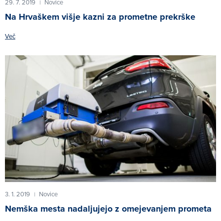
29. 7. 2019
Novice
|
Na Hrvaškem višje kazni za prometne prekrške
Več
3. 1. 2019
Novice
|
Nemška mesta nadaljujejo z omejevanjem prometa