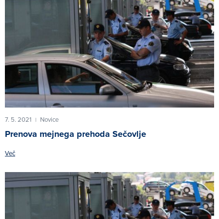
7. 5. 2021
Novice
|
Prenova mejnega prehoda Sečovlje
Več