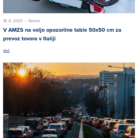
18. 6. 2025
Novice
|
V AMZS na voljo opozorilne table 50x50 cm za
prevoz tovora v Italiji
Več