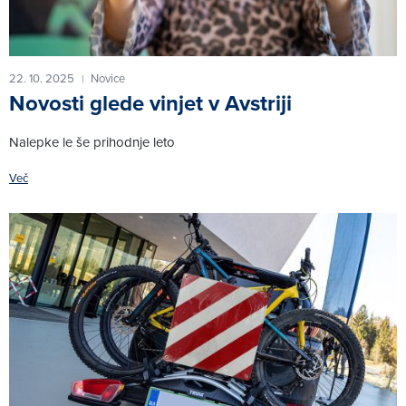
22. 10. 2025
Novice
|
Novosti glede vinjet v Avstriji
Nalepke le še prihodnje leto
Več