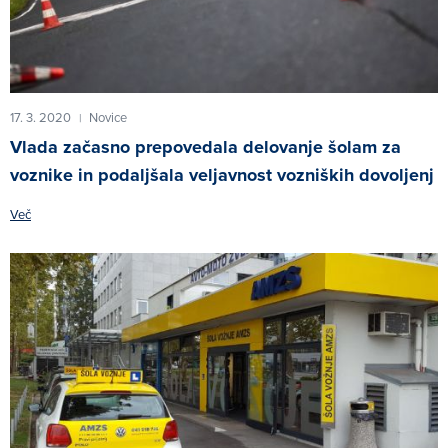
17. 3. 2020
Novice
|
Vlada začasno prepovedala delovanje šolam za
voznike in podaljšala veljavnost vozniških dovoljenj
Več