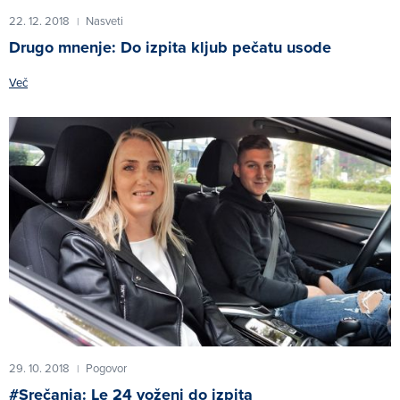
22. 12. 2018
Nasveti
|
Drugo mnenje: Do izpita kljub pečatu usode
Več
29. 10. 2018
Pogovor
|
#Srečanja: Le 24 voženj do izpita