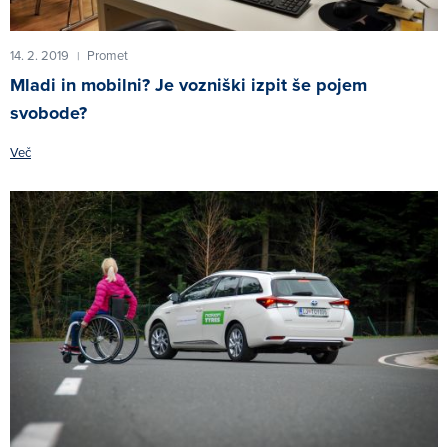
14. 2. 2019
Promet
|
Mladi in mobilni? Je vozniški izpit še pojem
svobode?
Več