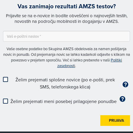
Vas zanimajo rezultati AMZS testov?
Prijavite se na e-novice in bodite obveščeni o najnovejših testih,
novostih na področju mobilnosti in dogajanju v AMZS.
Vaše osebne podatke bo Skupina AMZS obdelovala za namen pošiljanja
novic in ponudb. Od prejemanja novic se lahko kadarkoli odjavite s klikom na
povezavo v prejetem sporočilu. Več si lahko preberete v naši
Politiki
zasebnosti
.
Želim prejemati splošne novice (po e-pošti, prek
SMS, telefonskega klica)
Želim prejemati meni posebej prilagojene ponudbe
PRIJAVA