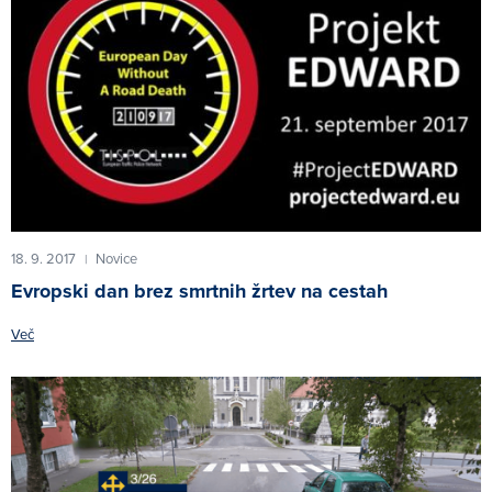
18. 9. 2017
Novice
|
Evropski dan brez smrtnih žrtev na cestah
Več