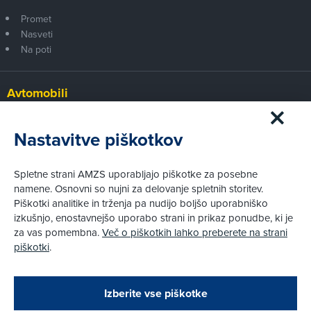
Promet
Nasveti
Na poti
Avtomobili
Panorama
Prvi pogled
Nastavitve piškotkov
Za volanom
Test
Spletne strani AMZS uporabljajo piškotke za posebne
Tehnika
namene. Osnovni so nujni za delovanje spletnih storitev.
Piškotki analitike in trženja pa nudijo boljšo uporabniško
izkušnjo, enostavnejšo uporabo strani in prikaz ponudbe, ki je
Pravni vidiki
za vas pomembna.
Več o piškotkih lahko preberete na strani
Piškotki
piškotki
.
Politika zasebnosti
Pravno obvestilo
Zapri
Podarjamo vam 10 €!
Izberite vse piškotke
Obstoječi in novi AMZS člani, ki boste v AMZS