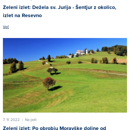
Zeleni izlet: Dežela sv. Jurija - Šentjur z okolico,
izlet na Resevno
Več
7. 11. 2022
Na poti
|
Zeleni izlet: Po obrobju Moravške doline od