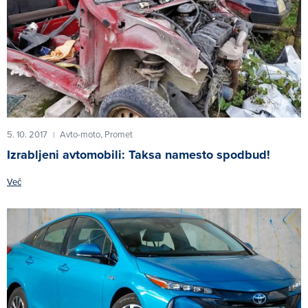
5. 10. 2017
Avto-moto,
Promet
|
Izrabljeni avtomobili: Taksa namesto spodbud!
Več