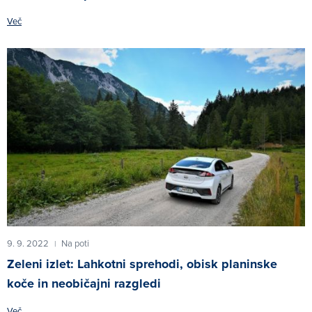
Več
9. 9. 2022
Na poti
|
Zeleni izlet: Lahkotni sprehodi, obisk planinske
koče in neobičajni razgledi
Več