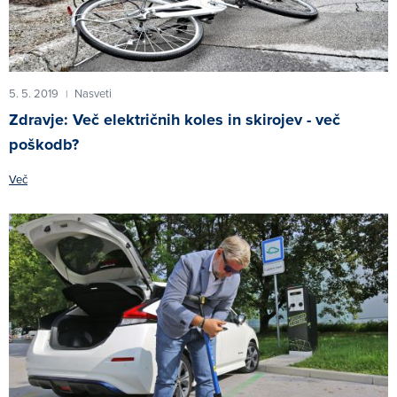
5. 5. 2019
Nasveti
|
Zdravje: Več električnih koles in skirojev - več
poškodb?
Več