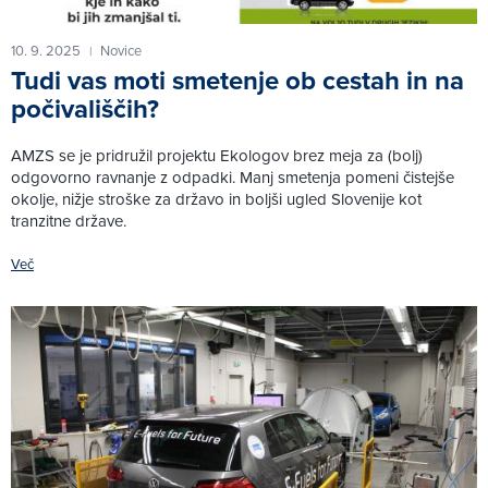
10. 9. 2025
Novice
|
Tudi vas moti smetenje ob cestah in na
počivališčih?
AMZS se je pridružil projektu Ekologov brez meja za (bolj)
odgovorno ravnanje z odpadki. Manj smetenja pomeni čistejše
okolje, nižje stroške za državo in boljši ugled Slovenije kot
tranzitne države.
Več