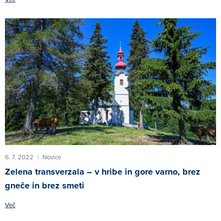
6. 7. 2022
Novice
|
Zelena transverzala – v hribe in gore varno, brez
gneče in brez smeti
Več