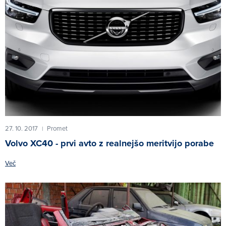
27. 10. 2017
Promet
|
Volvo XC40 - prvi avto z realnejšo meritvijo porabe
Več