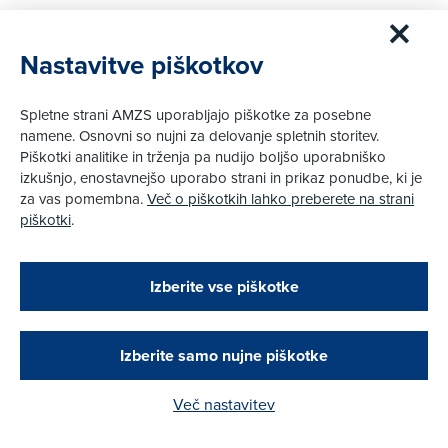
Več
Nastavitve piškotkov
Spletne strani AMZS uporabljajo piškotke za posebne
namene. Osnovni so nujni za delovanje spletnih storitev.
Piškotki analitike in trženja pa nudijo boljšo uporabniško
izkušnjo, enostavnejšo uporabo strani in prikaz ponudbe, ki je
za vas pomembna.
Več o piškotkih lahko preberete na strani
piškotki
.
Zapri
Podarjamo vam 10 €!
Izberite vse piškotke
Obstoječi in novi AMZS člani, ki boste v AMZS
centru sklenili avtomobilsko zavarovanje in
opravili registracijo vozila, boste prejeli
24. 1. 2017
Promet,
Nasveti
|
vrednostno darilno kartico z dobroimetjem v višini
Izberite samo nujne piškotke
10 €.
Dodatek za čistejši izpuh
Več nastavitev
Kako do darila?
Več