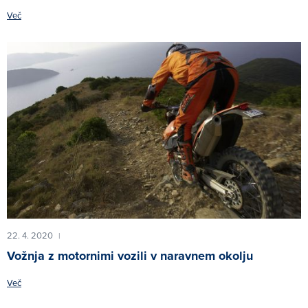
Več
22. 4. 2020
|
Vožnja z motornimi vozili v naravnem okolju
Več