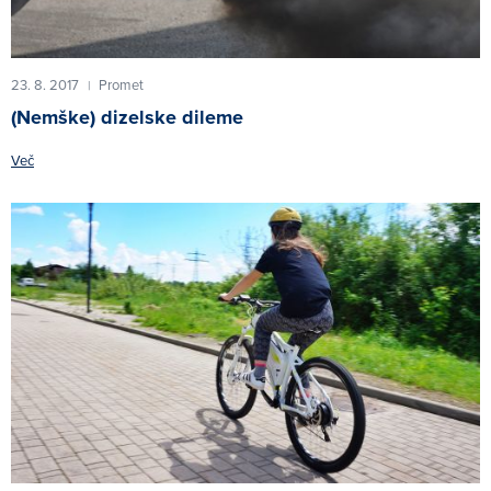
23. 8. 2017
Promet
|
(Nemške) dizelske dileme
Več