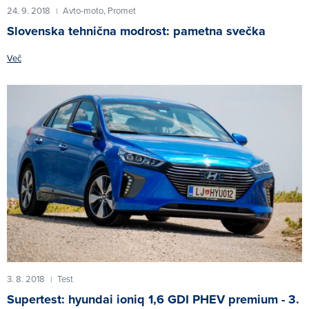
24. 9. 2018
Avto-moto,
Promet
|
Slovenska tehnična modrost: pametna svečka
Več
3. 8. 2018
Test
|
Supertest: hyundai ioniq 1,6 GDI PHEV premium - 3.