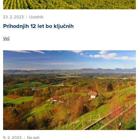
23. 2. 2023
Uvodnik
|
Prihodnjih 12 let bo ključnih
Več
9. 2. 2023
Na poti
|