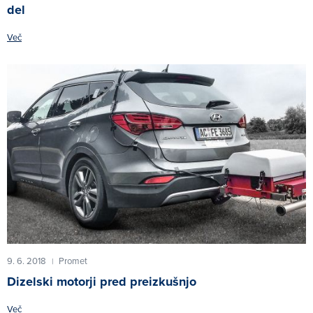
del
Več
9. 6. 2018
Promet
|
Dizelski motorji pred preizkušnjo
Več