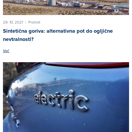
29. 10. 2021
Promet
|
Sintetična goriva: alternativna pot do ogljične
nevtralnosti?
Več