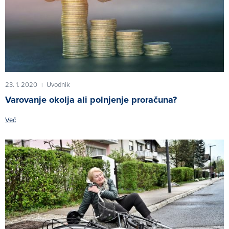
23. 1. 2020
Uvodnik
|
Varovanje okolja ali polnjenje proračuna?
Več