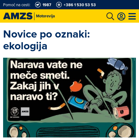
Pomoč na cesti:
1987
+386 1 530 53 53
Motorevija
Novice po oznaki:
t
Karting in motošportni center
Najboljši za volanom
Moj AMZS
ekologija