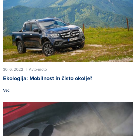
30. 6. 2022
Avto-moto
|
Ekologija: Mobilnost in čisto okolje?
Več