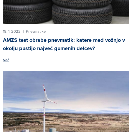
18. 1. 2022
Pnevmatike
|
AMZS test obrabe pnevmatik: katere med vožnjo v
okolju pustijo največ gumenih delcev?
Več