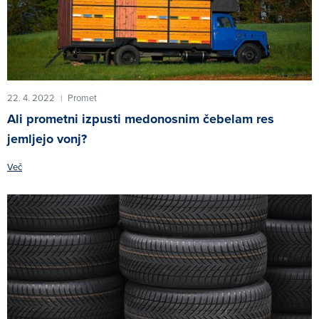
22. 4. 2022
Promet
|
Ali prometni izpusti medonosnim čebelam res
jemljejo vonj?
Več