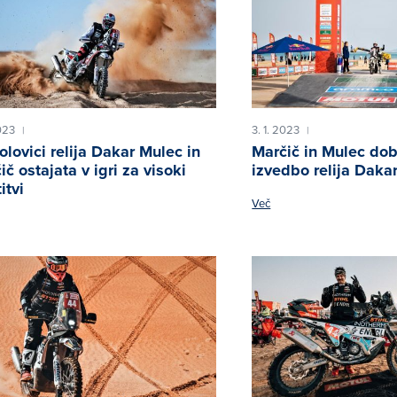
2023
3. 1. 2023
|
|
olovici relija Dakar Mulec in
Marčič in Mulec dob
ič ostajata v igri za visoki
izvedbo relija Daka
itvi
Več