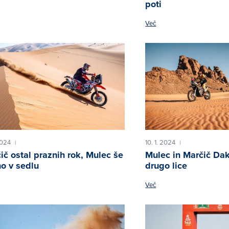
poti
Več
2024
10. 1. 2024
|
|
ič ostal praznih rok, Mulec še
Mulec in Marčič Dak
o v sedlu
drugo lice
Več