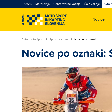
AMZS
Motorevija
Center varne vožnje
Šola vožnje
Avto-
Novice
Avto-moto šport
Splošne strani
Novice po oznaki
Novice po oznaki: