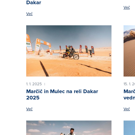
Dakar
Več
Več
1. 1. 2025
15. 1. 
|
Marčič in Mulec na reli Dakar
Marč
2025
vedn
Več
Več