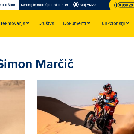
moto šport
Karting in motošportni center
Moj AMZS
Tekmovanja
Društva
Dokumenti
Funkcionarji
 Simon Marčič