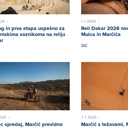
2026
1. 1. 2026
|
|
og in prva etapa uspešno za
Reli Dakar 2026 nov
enskima voznikoma na reliju
Mulca in Marčiča
ar
Več
2025
7. 1. 2025
|
|
c spredaj, Marčič previdno
Marčič s težavami, 