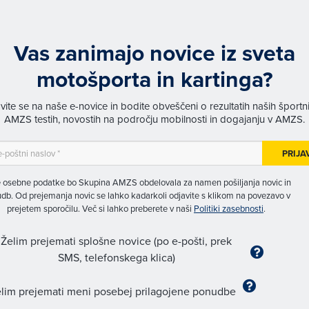
Vas zanimajo novice iz sveta
motošporta in kartinga?
avite se na naše e-novice in bodite obveščeni o rezultatih naših športn
AMZS testih, novostih na področju mobilnosti in dogajanju v AMZS.
PRIJA
 osebne podatke bo Skupina AMZS obdelovala za namen pošiljanja novic in
db. Od prejemanja novic se lahko kadarkoli odjavite s klikom na povezavo v
prejetem sporočilu. Več si lahko preberete v naši
Politiki zasebnosti
.
Želim prejemati splošne novice (po e-pošti, prek
SMS, telefonskega klica)
lim prejemati meni posebej prilagojene ponudbe