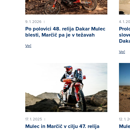
9. 1. 2026
4. 1. 
|
Po polovici 48. relija Dakar Mulec
Prol
blesti, Marčič pa je v težavah
slov
Dak
Več
Več
17. 1. 2025
12. 1. 
|
Mulec in Marčič v cilju 47. relija
Mule