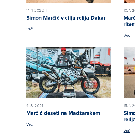
14. 1. 2022
10. 1. 
|
Simon Marčič v cilju relija Dakar
Marč
rite
Več
Več
9. 8. 2021
15. 1. 
|
Marčič deseti na Madžarskem
Simo
reli
Več
Več