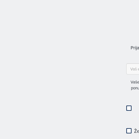
Prij
Vaše
ponu
Že