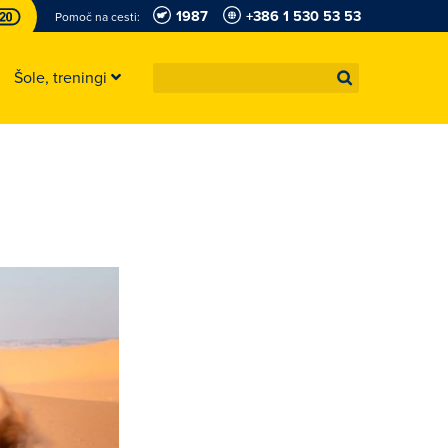
1987
+386 1 530 53 53
Pomoč na cesti:
Šole, treningi