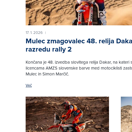
17. 1. 2026
|
Mulec zmagovalec 48. relija Daka
razredu rally 2
Končana je 48. izvedba slovitega relija Dakar, na kateri 
licencama AMZS slovenske barve med motociklisti zast
Mulec in Simon Marčič.
Več