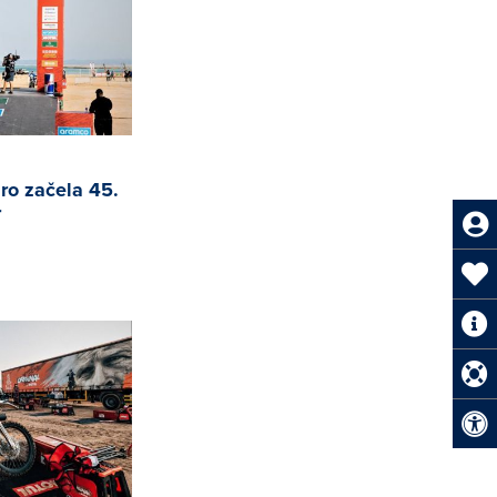
ro začela 45.
r