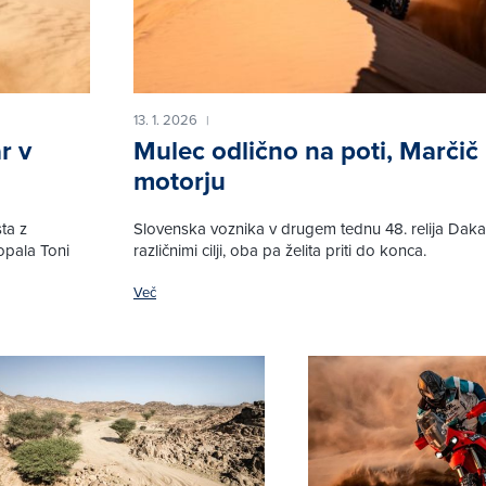
13. 1. 2026
|
r v
Mulec odlično na poti, Marčič
motorju
sta z
Slovenska voznika v drugem tednu 48. relija Daka
opala Toni
različnimi cilji, oba pa želita priti do konca.
Več