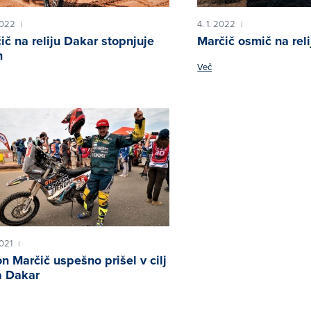
2022
4. 1. 2022
|
|
ič na reliju Dakar stopnjuje
Marčič osmič na rel
m
Več
2021
|
n Marčič uspešno prišel v cilj
ja Dakar