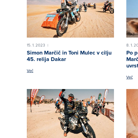
15. 1. 2023
8. 1. 
|
Simon Marčič in Toni Mulec v cilju
Po p
45. relija Dakar
Marč
uvrst
Več
Več