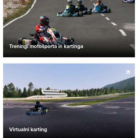
Treningi motošporta in kartinga
Virtualni karting