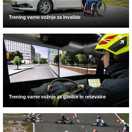
Trening varne vožnje za invalide
Trening varne vožnje za gasilce in reševalce