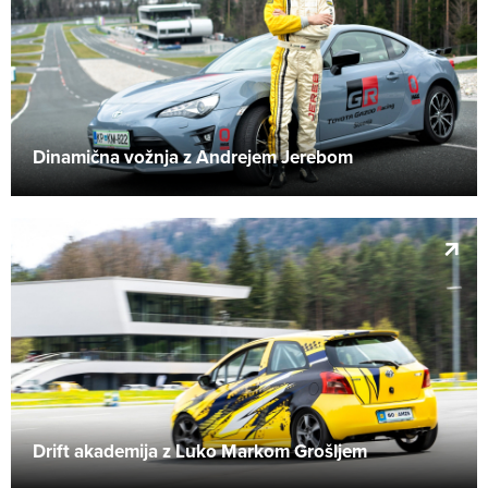
Dinamična vožnja z Andrejem Jerebom
Drift akademija z Luko Markom Grošljem