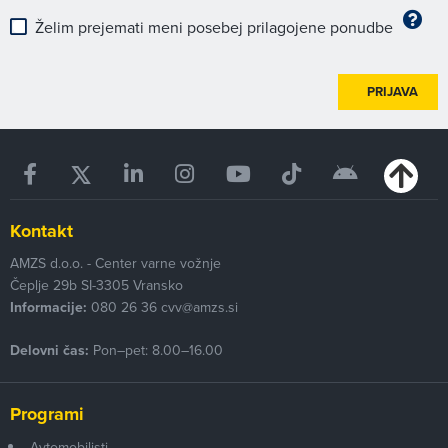
Želim prejemati meni posebej prilagojene ponudbe
PRIJAVA
Kontakt
AMZS d.o.o. - Center varne vožnje
Čeplje 29b
SI-3305
Vransko
Informacije:
080 26 36
cvv@amzs.si
Delovni čas:
Pon–pet: 8.00–16.00
Programi
Avtomobilisti