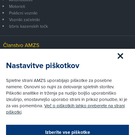
Motoristi
Poklicni vozniki
Vozniki začetniki
Izbris kazenskih točk
Članstvo AMZS
Postanite član AMZS
Zakaj (p)ostati član?
Nastavitve piškotkov
Primerjava članstev
Kako vam pomagamo
Spletne strani AMZS uporabljajo piškotke za posebne
namene. Osnovni so nujni za delovanje spletnih storitev.
Piškotki analitike in trženja pa nudijo boljšo uporabniško
Pravni vidiki
izkušnjo, enostavnejšo uporabo strani in prikaz ponudbe, ki je
Piškotki
za vas pomembna.
Več o piškotkih lahko preberete na strani
Politika zasebnosti
piškotki
.
Informacije o obdelavi osebnih podatkov - videonadzor
Pravno obvestilo
Zapri
Podarjamo vam 10 €!
Izberite vse piškotke