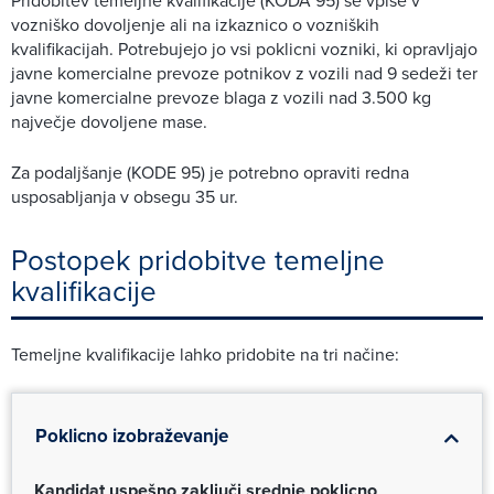
Pridobitev temeljne kvalifikacije (KODA 95) se vpiše v
vozniško dovoljenje ali na izkaznico o vozniških
kvalifikacijah. Potrebujejo jo vsi poklicni vozniki, ki opravljajo
javne komercialne prevoze potnikov z vozili nad 9 sedeži ter
javne komercialne prevoze blaga z vozili nad 3.500 kg
največje dovoljene mase.
Za podaljšanje (KODE 95) je potrebno opraviti redna
usposabljanja v obsegu 35 ur.
Postopek pridobitve temeljne
kvalifikacije
Temeljne kvalifikacije lahko pridobite na tri načine:
Poklicno izobraževanje
Kandidat uspešno zaključi srednje poklicno