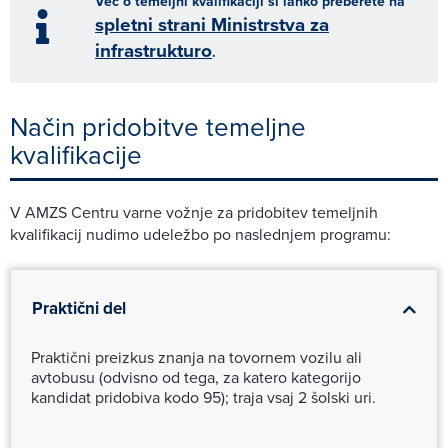
Več o temeljni kvalifikaciji si lahko preberete na
spletni strani Ministrstva za
infrastrukturo
.
Način pridobitve temeljne
kvalifikacije
V AMZS Centru varne vožnje za pridobitev temeljnih
kvalifikacij nudimo udeležbo po naslednjem programu:
Praktični del
Praktični preizkus znanja na tovornem vozilu ali
avtobusu (odvisno od tega, za katero kategorijo
kandidat pridobiva kodo 95); traja vsaj 2 šolski uri.