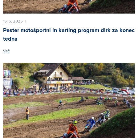
15. 5. 2025
|
Pester motošportni in karting program dirk za konec
tedna
Več