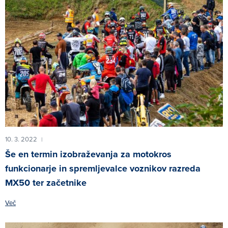
10. 3. 2022
|
Še en termin izobraževanja za motokros
funkcionarje in spremljevalce voznikov razreda
MX50 ter začetnike
Več