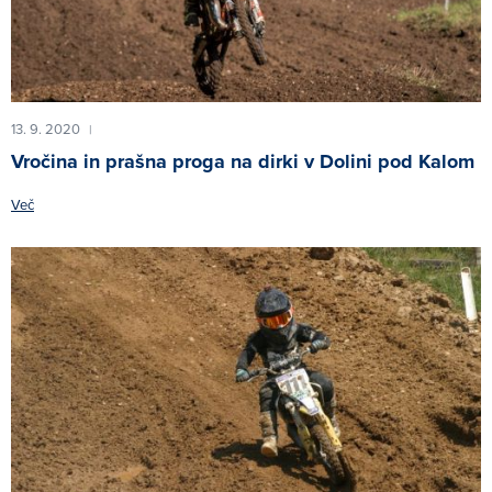
13. 9. 2020
|
Vročina in prašna proga na dirki v Dolini pod Kalom
Več