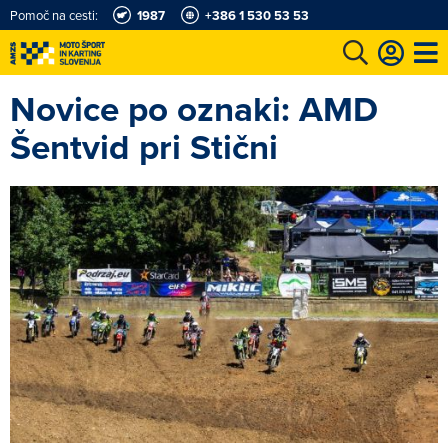
Pomoč na cesti:
1987
+386 1 530 53 53
Novice po oznaki: AMD
e
Karting in motošportni center
Najboljši za volanom
Moj AMZS
Šentvid pri Stični