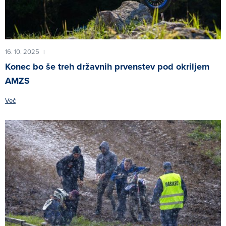
16. 10. 2025
|
Konec bo še treh državnih prvenstev pod okriljem
AMZS
Več