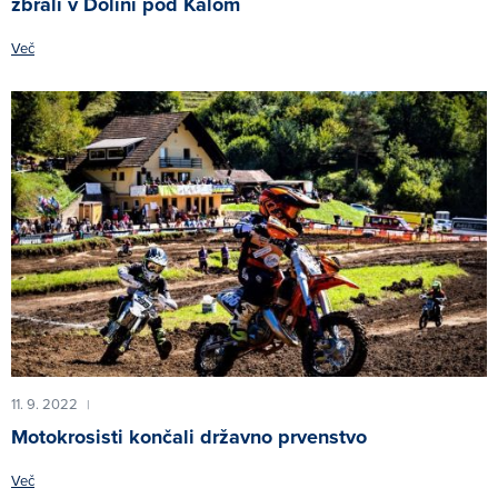
zbrali v Dolini pod Kalom
Več
11. 9. 2022
|
Motokrosisti končali državno prvenstvo
Več