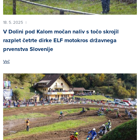
18. 5. 2025
|
V Dolini pod Kalom močan naliv s točo skrojil
razplet četrte dirke ELF motokros državnega
prvenstva Slovenije
Več