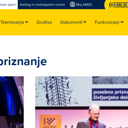
moto šport
Karting in motošportni center
Moj AMZS
Tekmovanja
Društva
Dokumenti
Funkcionarji
priznanje