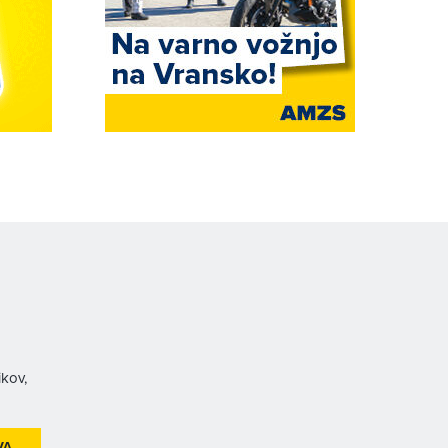
ikov,
VA