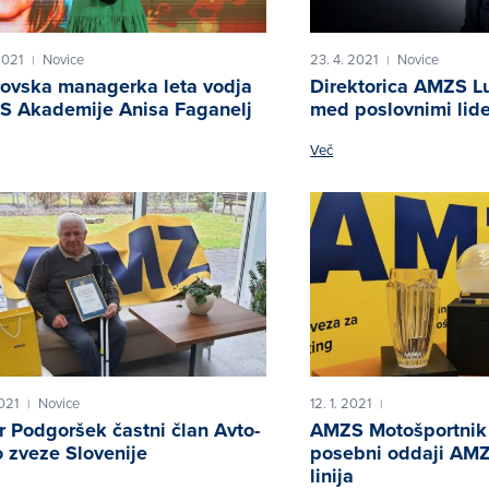
2021
Novice
23. 4. 2021
Novice
|
|
ovska managerka leta vodja
Direktorica AMZS Lu
 Akademije Anisa Faganelj
med poslovnimi lide
Več
2021
Novice
12. 1. 2021
|
|
r Podgoršek častni član Avto-
AMZS Motošportnik 
 zveze Slovenije
posebni oddaji AMZ
linija