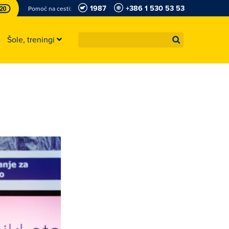
1987
+386 1 530 53 53
Pomoč na cesti:
Šole, treningi