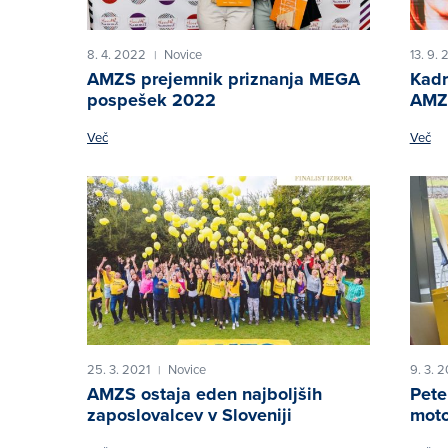
8. 4. 2022
Novice
13. 9. 
|
AMZS prejemnik priznanja MEGA
Kadr
pospešek 2022
AMZS
Več
Več
25. 3. 2021
Novice
9. 3. 
|
AMZS ostaja eden najboljših
Pete
zaposlovalcev v Sloveniji
moto