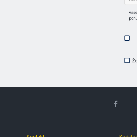
Vaše
ponu
Že
Kontakt
Koristn