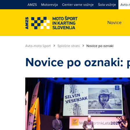
AMZS
Motorevija
Center varne vožnje
Šola vožnje
Avto-
Novice
Avto-moto šport
Splošne strani
Novice po oznaki
Novice po oznaki: 