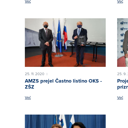
Več
Več
25. 11. 2020
25. 9.
|
AMZS prejel Častno listino OKS -
Proj
ZŠZ
priz
Več
Več