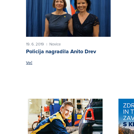
19. 6. 2019
Novice
|
Policija nagradila Anito Drev
Več