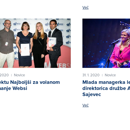
Več
 2020
Novice
31. 1. 2020
Novice
|
|
ektu Najboljši za volanom
Mlada managerka le
nanje Websi
direktorica družbe 
Sajevec
Več