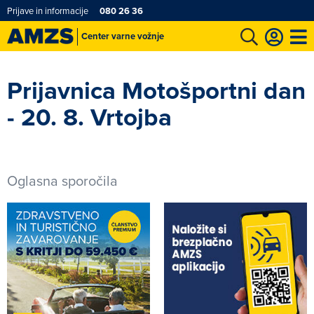
Prijave in informacije
080 26 36
Center varne vožnje
t
Karting in motošportni center
Najboljši za volanom
Moj AMZS
Prijavnica Motošportni dan
- 20. 8. Vrtojba
Oglasna sporočila