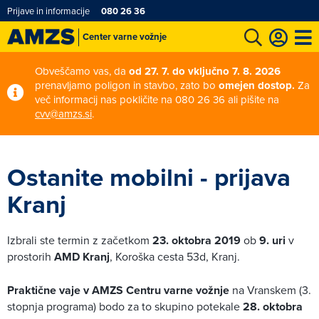
Prijave in informacije
080 26 36
Center varne vožnje
t
Karting in motošportni center
Najboljši za volanom
Moj AMZS
Obveščamo vas, da
od 27. 7. do vključno 7. 8. 2026
prenavljamo poligon in stavbo, zato bo
omejen dostop.
Za
več informacij nas pokličite na 080 26 36 ali pišite na
cvv@amzs.si
.
Ostanite mobilni - prijava
Kranj
Izbrali ste termin z začetkom
23. oktobra 2019
ob
9. uri
v
prostorih
AMD Kranj
, Koroška cesta 53d, Kranj.
Praktične vaje v AMZS Centru varne vožnje
na Vranskem (3.
stopnja programa) bodo za to skupino potekale
28. oktobra