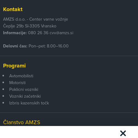
Kontakt
AMZS d.o.o. - Center varne vožnje
Čeplje 29b
SI-3305
Vransko
Informacije:
080 26 36
cvv@amzs.si
Delovni čas:
Pon–pet: 8.00–16.00
Programi
Avtomobilisti
Motoristi
Poklicni vozniki
Vozniki začetniki
Izbris kazenskih točk
Članstvo AMZS
Postanite član AMZS