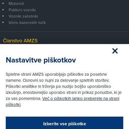
Motoristi
Poklicni vozniki
Vozniki začetniki
Izbris kazenskih točk
Članstvo AMZS
Postanite član AMZS
Zakaj (p)ostati član?
Nastavitve piškotkov
Primerjava članstev
Kako vam pomagamo
Spletne strani AMZS uporabljajo piškotke za posebne
namene. Osnovni so nujni za delovanje spletnih storitev.
Piškotki analitike in trženja pa nudijo boljšo uporabniško
Pravni vidiki
izkušnjo, enostavnejšo uporabo strani in prikaz ponudbe, ki je
Piškotki
za vas pomembna.
Več o piškotkih lahko preberete na strani
Politika zasebnosti
piškotki
.
Informacije o obdelavi osebnih podatkov - videonadzor
Pravno obvestilo
Zapri
Podarjamo vam 10 €!
Izberite vse piškotke
Obstoječi in novi AMZS člani, ki boste v AMZS