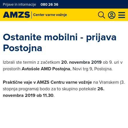
Prijave in informacije
080 26 36
Center varne vožnje
t
Karting in motošportni center
Najboljši za volanom
Moj AMZS
Ostanite mobilni - prijava
Postojna
Izbrali ste termin z začetkom
20. novembra 2019
ob 9. uri v
prostorih
Avtošole AMD Postojna
, Novi trg 9, Postojna.
Praktične vaje v AMZS Centru varne vožnje
na Vranskem (3.
stopnja programa) bodo za to skupino potekale
26.
novembra 2019 ob 11.30
.