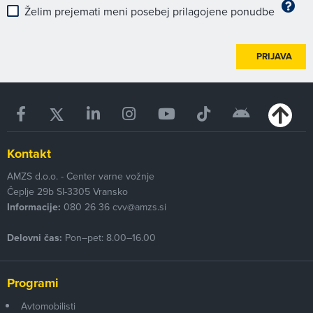
Želim prejemati meni posebej prilagojene ponudbe
PRIJAVA
Kontakt
AMZS d.o.o. - Center varne vožnje
Čeplje 29b
SI-3305
Vransko
Informacije:
080 26 36
cvv@amzs.si
Delovni čas:
Pon–pet: 8.00–16.00
Programi
Avtomobilisti