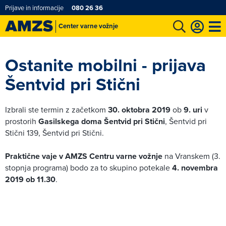
Prijave in informacije
080 26 36
Center varne vožnje
t
Karting in motošportni center
Najboljši za volanom
Moj AMZS
Ostanite mobilni - prijava
Šentvid pri Stični
Izbrali ste termin z začetkom
30. oktobra 2019
ob
9. uri
v
prostorih
Gasilskega doma Šentvid pri Stični
, Šentvid pri
Stični 139, Šentvid pri Stični.
Praktične vaje v AMZS Centru varne vožnje
na Vranskem (3.
stopnja programa) bodo za to skupino potekale
4. novembra
2019 ob 11.30
.