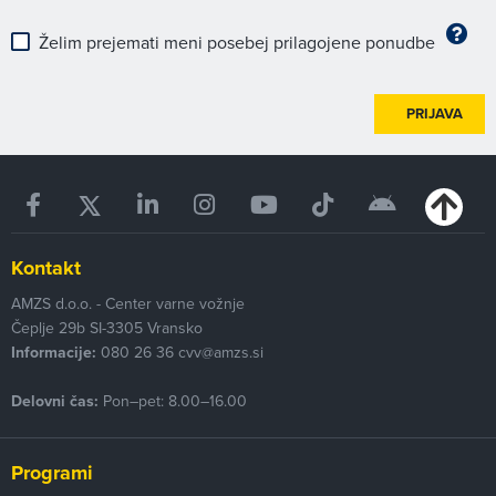
Želim prejemati meni posebej prilagojene ponudbe
PRIJAVA
Kontakt
AMZS d.o.o. - Center varne vožnje
Čeplje 29b
SI-3305
Vransko
Informacije:
080 26 36
cvv@amzs.si
Delovni čas:
Pon–pet: 8.00–16.00
Programi