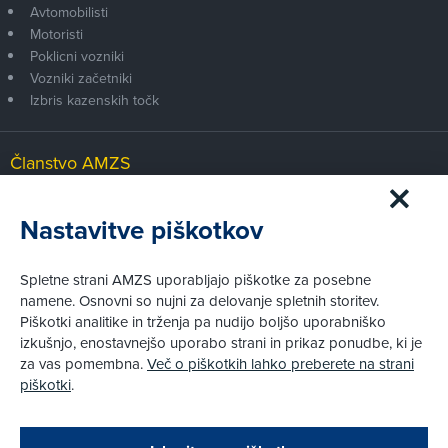
Avtomobilisti
Motoristi
Poklicni vozniki
Vozniki začetniki
Izbris kazenskih točk
Članstvo AMZS
Postanite član AMZS
Zakaj (p)ostati član?
Nastavitve piškotkov
Primerjava članstev
Kako vam pomagamo
Spletne strani AMZS uporabljajo piškotke za posebne
namene. Osnovni so nujni za delovanje spletnih storitev.
Piškotki analitike in trženja pa nudijo boljšo uporabniško
Pravni vidiki
izkušnjo, enostavnejšo uporabo strani in prikaz ponudbe, ki je
Piškotki
za vas pomembna.
Več o piškotkih lahko preberete na strani
Politika zasebnosti
piškotki
.
Informacije o obdelavi osebnih podatkov - videonadzor
Pravno obvestilo
Zapri
Podarjamo vam 10 €!