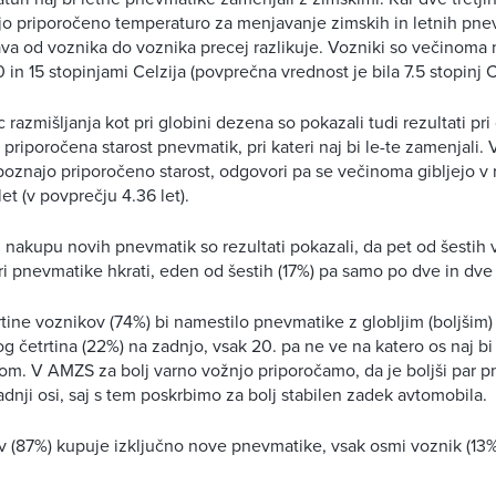
o priporočeno temperaturo za menjavanje zimskih in letnih pnev
ava od voznika do voznika precej razlikuje. Vozniki so večinoma n
in 15 stopinjami Celzija (povprečna vrednost je bila 7.5 stopinj Ce
razmišljanja kot pri globini dezena so pokazali tudi rezultati pr
 priporočena starost pnevmatik, pri kateri naj bi le-te zamenjali.
poznajo priporočeno starost, odgovori pa se večinoma gibljejo v
t (v povprečju 4.36 let).
 nakupu novih pnevmatik so rezultati pokazali, da pet od šestih
ri pnevmatike hkrati, eden od šestih (17%) pa samo po dve in dve 
trtine voznikov (74%) bi namestilo pnevmatike z globljim (boljšim)
og četrtina (22%) na zadnjo, vsak 20. pa ne ve na katero os naj b
ilom. V AMZS za bolj varno vožnjo priporočamo, da je boljši par 
nji osi, saj s tem poskrbimo za bolj stabilen zadek avtomobila.
 (87%) kupuje izključno nove pnevmatike, vsak osmi voznik (13%