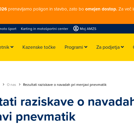
2026
prenavljamo poligon in stavbo, zato bo
omejen dostop.
Za več i
moto šport
Karting in motošportni center
Moj AMZS
etnik
Kazenske točke
Programi
Za podjetja
e
O nas
Rezultati raziskave o navadah pri menjavi pnevmatik
tati raziskave o navadah
vi pnevmatik