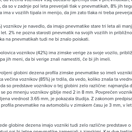
, da so v zadnje pol leta preverjali tlak v pnevmatikah, 8% jih tega
 ima v vozilih tipala in menijo, da jim zato tlaka ni treba preverjat
%) voznikov je navedlo, da imajo pnevmatike stare tri leta ali manj
 let. 2% ne pozna starosti pnevmatik na svojih vozilih in približno
ka na pnevmatikah tudi ne bi znalo poiskati.
olovica voznikov (42%) ima zimske verige za svoje vozilo, približ
a jih meni, da bi verige znali namestiti, če bi jih imeli.
oljeni globini dezena profila zimske pnevmatike so imeli vozniki
a večina voznikov (85%) je trdila, da vedo, koliko znaša ta vredno
 da so predstave voznikov o tej globini zelo različne: najmanjša 
a se po mnenju voznikov giblje med 2 in 8 mm. Povprečen voznik
ljena vrednost 3.65 mm, je pokazala študija. Z zakonom predpis
profila pnevmatike na avtomobilu v zimskem času je 3 mm, v le
lede globine dezena imajo vozniki tudi zelo različne predstave o t
turi naj bi letne pnevmatike zamenjali z zimskimi. Kar dve tretji