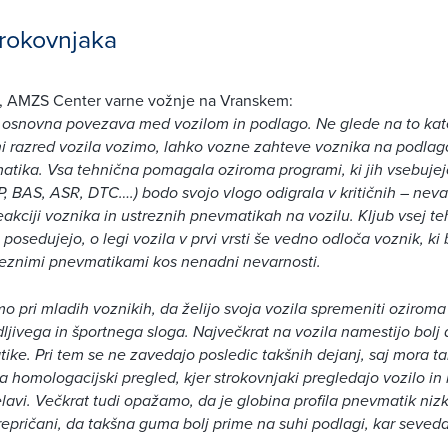
rokovnjaka
, AMZS Center varne vožnje na Vranskem:
 osnovna povezava med vozilom in podlago. Ne glede na to ka
ni razred vozila vozimo, lahko vozne zahteve voznika na podlag
atika. Vsa tehnična pomagala oziroma programi, ki jih vsebuje
P, BAS, ASR, DTC….) bodo svojo vlogo odigrala v kritičnih – neva
eakciji voznika in ustreznih pnevmatikah na vozilu. Kljub vsej tehn
posedujejo, o legi vozila v prvi vrsti še vedno odloča voznik, ki 
reznimi pnevmatikami kos nenadni nevarnosti.
 pri mladih voznikih, da želijo svoja vozila spremeniti oziroma 
dljivega in športnega sloga. Največkrat na vozila namestijo bolj 
tike. Pri tem se ne zavedajo posledic takšnih dejanj, saj mora t
na homologacijski pregled, kjer strokovnjaki pregledajo vozilo in
avi. Večkrat tudi opažamo, da je globina profila pnevmatik nizk
repričani, da takšna guma bolj prime na suhi podlagi, kar seveda