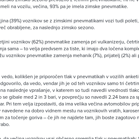
meli na vozilu, večina, 93% pa je imela zimske pnevmatike.
tjina (39%) voznikov se z zimskimi pnevmatikami vozi tudi poleti,
več obrabljene, za naslednjo zimsko sezono.
retjini voznikov (62%) pnevmatike zamenja pri vulkanizerju, četrti
a sama – to velja predvsem za tiste, ki imajo dva ločena komple
 voznikov pnevmatike zamenja mehanik (7%), prijatelj (2%) ali p
 vedo, kolikšen je priporočen tlak v pnevmatikah v vozilih anketi
govorilo, da vedo, vendar jih je od teh voznikov samo tri četrti
na naslednje vprašanje, v katerem so tudi navedli vrednosti tlako
so se gibale med 2 in 3 bari, v povprečju so navedli 2.24 bara za s
ar. Pri tem velja izpostaviti, da ima velika večina avtomobilov pr
v navedene na dobro vidnem mestu na voznikovih vratih, karoseri
 za točenje goriva – če jih ne najdete tam, jih boste zagotovo naš
rabo.
o, da večina voznikov vsaj občasno spremlja tlak v pnevmatikah