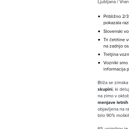
Ljubljana / Vran
Približno 2/
pokazala raz
Slovenski vo
Tri četrtine 
na zadnjo os 
Tretjina voz
Vozniki smo 
informacija p
Bliža se zimska
skupini
, ki del
na zimo v oktob
menjave letnih 
objavljena na ra
bilo 90% moških
6% voznikov je 