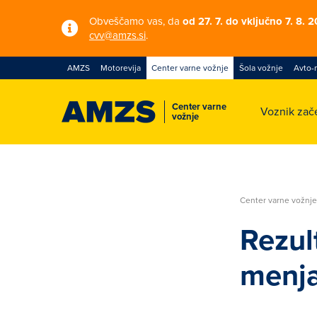
Obveščamo vas, da
od 27. 7. do vključno 7. 8. 
cvv@amzs.si
.
AMZS
Motorevija
Center varne vožnje
Šola vožnje
Avto-
Center varne
Voznik zač
vožnje
Center varne vožnj
Rezul
menja