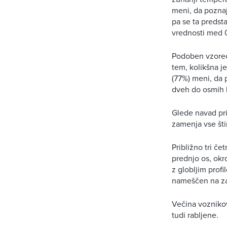
meni, da poznaj
pa se ta predst
vrednosti med 0 
Podoben vzorec 
tem, kolikšna je
(77%) meni, da 
dveh do osmih le
Glede navad pri
zamenja vse šti
Približno tri če
prednjo os, okr
z globljim prof
nameščen na zad
Večina voznikov
tudi rabljene.