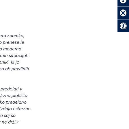
tero znamko,
o prenese le
jo moderna
rnih situacijah
iki, ki jo
bo ob pravilnih
predelati v
drzna platišča
ako predelano
 izdajo ustrezno
a saj so
 ne drži.«