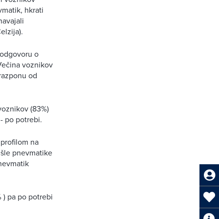
matik, hkrati
avajali
lzija).
i odgovoru o
 Večina voznikov
 razponu od
 voznikov (83%)
- po potrebi.
 profilom na
i šle pnevmatike
pnevmatik
 ) pa po potrebi