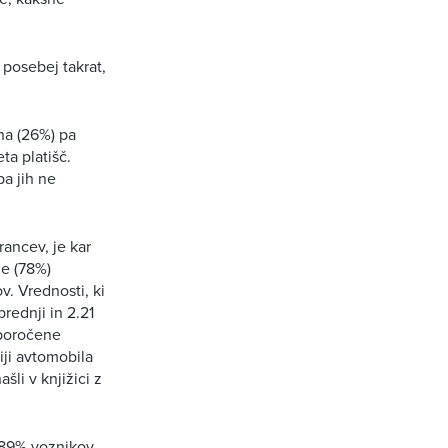
 posebej takrat,
na (26%) pa
ta platišč.
a jih ne
rancev, je kar
ne (78%)
v. Vrednosti, ki
prednji in 2.21
iporočene
ji avtomobila
li v knjižici z
; 89% voznikov