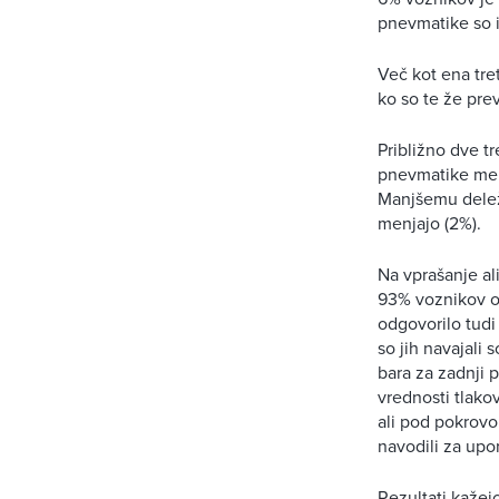
pnevmatike so i
Več kot ena tre
ko so te že pre
Približno dve t
pnevmatike menj
Manjšemu deležu
menjajo (2%).
Na vprašanje ali
93% voznikov od
odgovorilo tudi 
so jih navajali 
bara za zadnji p
vrednosti tlako
ali pod pokrovom
navodili za upo
Rezultati kažej