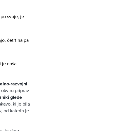
po svoje, je
jo, četrtina pa
i je naša
alno-razvojni
 okviru priprav
zniki glede
kavo, ki je bila
, od katerih je
e, kakšne