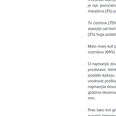
je npr. poročalo
manjšina (3%) pa
Tri četrtine (75
starejše od treh
(3%) tega podat
Malo manj kot p
voznikov (69%) p
O najmanjši dov
predstave. Velik
podatki kažejo,
vrednost profil
najmanjša dovo
globina dezena 
mm.
Prav tako kot g
zunanji tempera