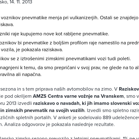
sko, 14. 11. 2013
3 voznikov pnevmatike menja pri vulkanizerjih. Ostali se znajdejo 
iskava.
zniki raje kupujemo nove kot rabljene pnevmatike.
voznikov bi pnevmatike z boljšim profilom raje namestilo na predn
vozila, je pokazala raziskava.
nikov se z iztrošenimi zimskimi pnevmatikami vozi tudi poleti.
nagnjeni k temu, da smo prepričani v svoj prav, ne glede na to al
ravilna ali napačna.
 sezona in s tem priprava naših avtomobilov na zimo. V
Raziskov
uje pod okriljem
AMZS Centra varne vožnje na Vranskem
, smo v
ru 2013 izvedli
raziskavo o navadah, ki jih imamo slovenski vo
in zimskih pnevmatik na svojih vozilih
. Izvedli smo spletno razis
zličnih spletnih portalih. V anketi je sodelovalo 889 udeležencev
. Analiza odgovorov je pokazala naslednje rezultate.
lansko zimsko sezono prevozilo z letnimi pnevmatikami, 1% ne v