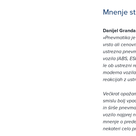
Mnenje st
Danijel Granda
»Pnevmatika je
vrsto ali cenov
ustrezna pnevm
vozila (ABS, ES
le ob ustrezni r
moderna vozila 
reakcijah z ust
Večkrat opažamo
smislu bolj vpa
in širše pnevma
vozilo najprej 
mnenje o predel
nekateri celo p