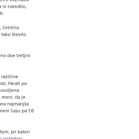
 ni naredilo,
i.
, četrtina
 tako število
no dve tretjini
 različne
st, hkrati pa
dovoljena
 meni, da je
ana najmanjša
tnem času pa 1.6
em, pri kateri
ni voznikov