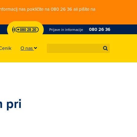
nformacij nas pokličite na 080 26 36 ali pišite na
080 26 36
Prijave in informacije
/
Cenik
O nas
 pri