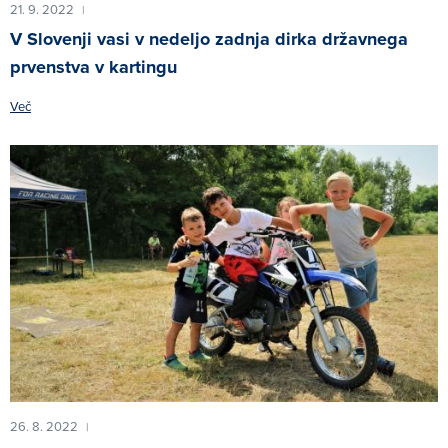
21. 9. 2022
|
V Slovenji vasi v nedeljo zadnja dirka državnega
prvenstva v kartingu
Več
26. 8. 2022
|