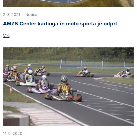
2. 3. 2021
Novice
|
AMZS Center kartinga in moto športa je odprt
Več
14. 9. 2020
|