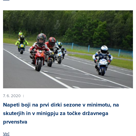
7. 6. 2020
|
Napeti boji na prvi dirki sezone v minimotu, na
skuterjih in v minigpju za točke državnega
prvenstva
Več