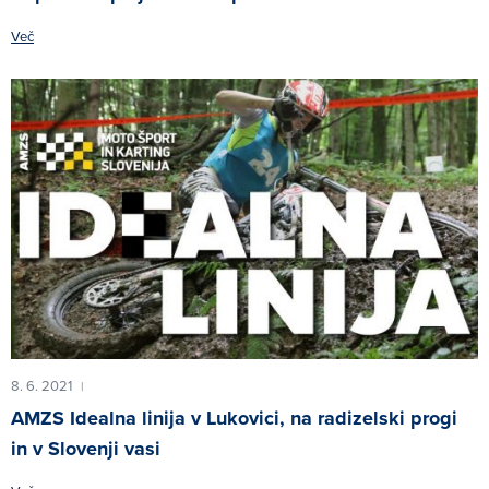
Več
8. 6. 2021
|
AMZS Idealna linija v Lukovici, na radizelski progi
in v Slovenji vasi