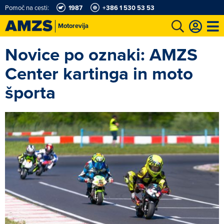
Pomoč na cesti:
1987
+386 1 530 53 53
Motorevija
Novice po oznaki: AMZS
t
Karting in motošportni center
Najboljši za volanom
Moj AMZS
Center kartinga in moto
športa