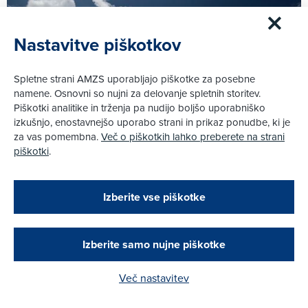
Nastavitve piškotkov
Spletne strani AMZS uporabljajo piškotke za posebne
namene. Osnovni so nujni za delovanje spletnih storitev.
Piškotki analitike in trženja pa nudijo boljšo uporabniško
izkušnjo, enostavnejšo uporabo strani in prikaz ponudbe, ki je
za vas pomembna.
Več o piškotkih lahko preberete na strani
piškotki
.
Zapri
Podarjamo vam 10 €!
30. 4. 2020
Novice
|
Izberite vse piškotke
Obstoječi in novi AMZS člani, ki boste v AMZS
AMZS Center kartinga in moto športa znova odprt
centru sklenili avtomobilsko zavarovanje in
opravili registracijo vozila, boste prejeli
Več
vrednostno darilno kartico z dobroimetjem v višini
Izberite samo nujne piškotke
10 €.
Več nastavitev
Kako do darila?