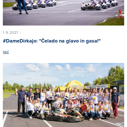
1. 9. 2021
|
#DameDirkajo: "Čelado na glavo in gasa!"
Več