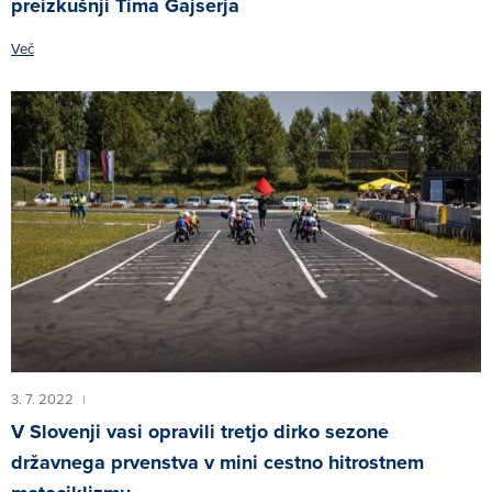
preizkušnji Tima Gajserja
Več
3. 7. 2022
|
V Slovenji vasi opravili tretjo dirko sezone
državnega prvenstva v mini cestno hitrostnem