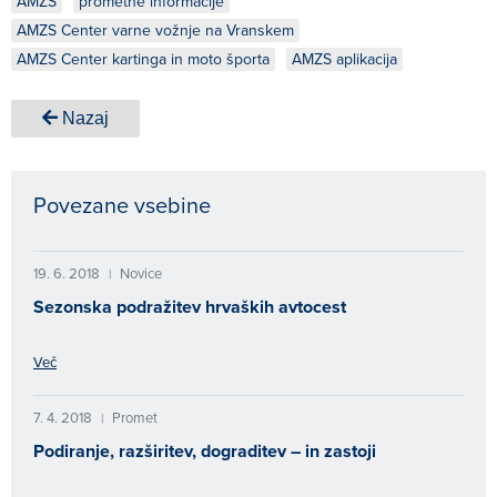
AMZS
prometne informacije
AMZS Center varne vožnje na Vranskem
AMZS Center kartinga in moto športa
AMZS aplikacija
Nazaj
Povezane vsebine
19. 6. 2018
Novice
|
Sezonska podražitev hrvaških avtocest
Več
7. 4. 2018
Promet
|
Podiranje, razširitev, dograditev – in zastoji