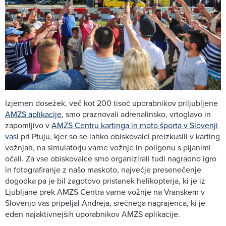
Izjemen dosežek, več kot 200 tisoč uporabnikov priljubljene
AMZS aplikacije
, smo praznovali adrenalinsko, vrtoglavo in
zapomljivo v
AMZS Centru kartinga in moto športa v Slovenji
vasi
pri Ptuju, kjer so se lahko obiskovalci preizkusili v karting
vožnjah, na simulatorju varne vožnje in poligonu s pijanimi
očali. Za vse obiskovalce smo organizirali tudi nagradno igro
in fotografiranje z našo maskoto, največje presenečenje
dogodka pa je bil zagotovo pristanek helikopterja, ki je iz
Ljubljane prek AMZS Centra varne vožnje na Vranskem v
Slovenjo vas pripeljal Andreja, srečnega nagrajenca, ki je
eden najaktivnejših uporabnikov AMZS aplikacije.