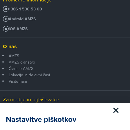
+386 1 530 53 00
Android AMZS
iOS AMZS
O nas
AMZS
AMZS članstvo
Članice AMZS
Lokacije in delovni časi
Pišite nam
Za medije in oglaševalce
Medijsko središče
Nastavitve piškotkov
Pravni vidiki