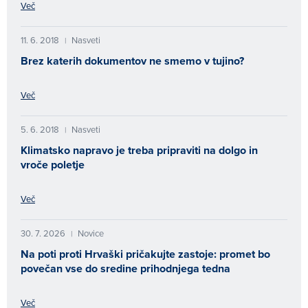
Več
11. 6. 2018
Nasveti
|
Brez katerih dokumentov ne smemo v tujino?
Več
5. 6. 2018
Nasveti
|
Klimatsko napravo je treba pripraviti na dolgo in
vroče poletje
Več
30. 7. 2026
Novice
|
Na poti proti Hrvaški pričakujte zastoje: promet bo
povečan vse do sredine prihodnjega tedna
Več