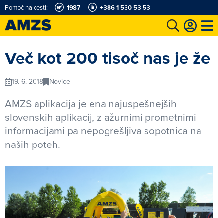
Pomoč na cesti:
1987
+386 1 530 53 53
t
Karting in motošportni center
Najboljši za volanom
Moj AMZS
Več kot 200 tisoč nas je že
19. 6. 2018
Novice
AMZS aplikacija je ena najuspešnejših
slovenskih aplikacij, z ažurnimi prometnimi
informacijami pa nepogrešljiva sopotnica na
naših poteh.