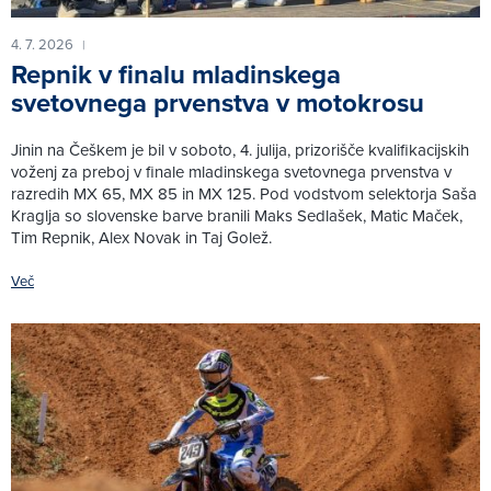
4. 7. 2026
|
Repnik v finalu mladinskega
svetovnega prvenstva v motokrosu
Jinin na Češkem je bil v soboto, 4. julija, prizorišče kvalifikacijskih
voženj za preboj v finale mladinskega svetovnega prvenstva v
razredih MX 65, MX 85 in MX 125. Pod vodstvom selektorja Saša
Kraglja so slovenske barve branili Maks Sedlašek, Matic Maček,
Tim Repnik, Alex Novak in Taj Golež.
Več