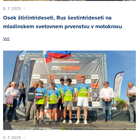
6. 7. 2025
|
Osek štiriintrideseti, Rus šestintrideseti na
mladinskem svetovnem prvenstvu v motokrosu
Več
5. 7. 2025
|