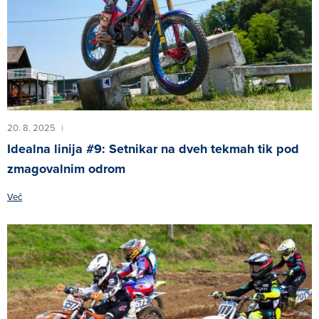
20. 8. 2025
|
Idealna linija #9: Setnikar na dveh tekmah tik pod
zmagovalnim odrom
Več