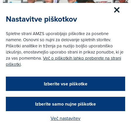
Nastavitve piškotkov
Spletne strani AMZS uporabljajo piškotke za posebne
namene. Osnovni so nujni za delovanje spletnih storitev.
Piškotki analitike in trženja pa nudijo boljšo uporabniško
izkušnjo, enostavnejšo uporabo strani in prikaz ponudbe, ki je
za vas pomembna.
Več o piškotkih lahko preberete na strani
piškotki
.
14. 7. 2024
|
Geršak, Osek in Novak žal brez finalnih nastopov na
Zapri
mladinskem svetovnem prvenstvu v motokrosu
Podarjamo vam 10 €!
Izberite vse piškotke
Obstoječi in novi AMZS člani, ki boste v AMZS
centru sklenili avtomobilsko zavarovanje in
Več
opravili registracijo vozila, boste prejeli
vrednostno darilno kartico z dobroimetjem v višini
Izberite samo nujne piškotke
10 €.
Več nastavitev
Kako do darila?