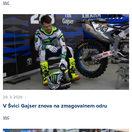
Več
29. 3. 2026
|
V Švici Gajser znova na zmagovalnem odru
Več