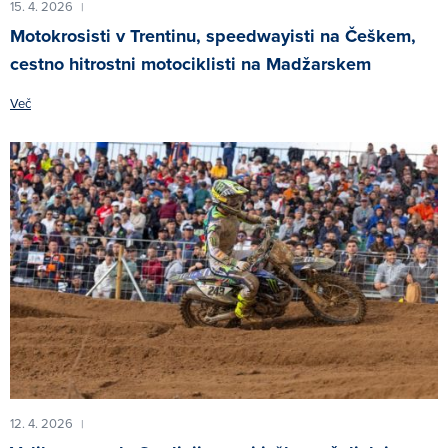
15. 4. 2026
|
Motokrosisti v Trentinu, speedwayisti na Češkem,
cestno hitrostni motociklisti na Madžarskem
Več
12. 4. 2026
|