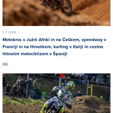
1. 7. 2026
|
Motokros v Južni Afriki in na Češkem, speedway v
Franciji in na Hrvaškem, karting v Italiji in cestno
hitrostni motociklizem v Španiji
Več