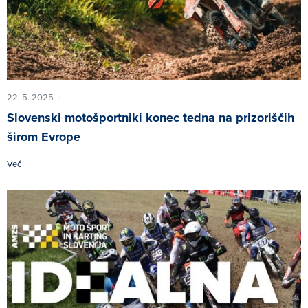
22. 5. 2025
|
Slovenski motošportniki konec tedna na prizoriščih
širom Evrope
Več