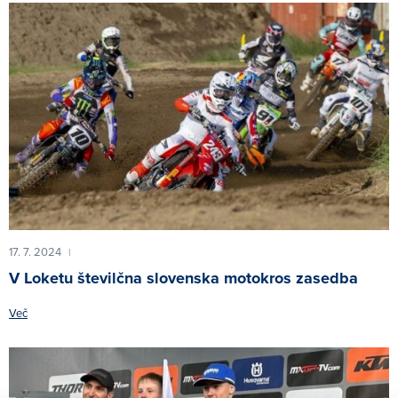
17. 7. 2024
|
V Loketu številčna slovenska motokros zasedba
Več