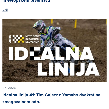
in evropskem prvenstvu
Več
1. 4. 2026
|
Idealna linija #1: Tim Gajser z Yamaho dvakrat na
zmagovalnem odru