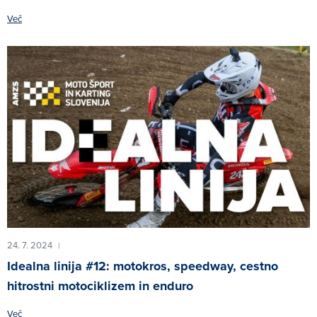
Več
24. 7. 2024
|
Idealna linija #12: motokros, speedway, cestno
hitrostni motociklizem in enduro
Več