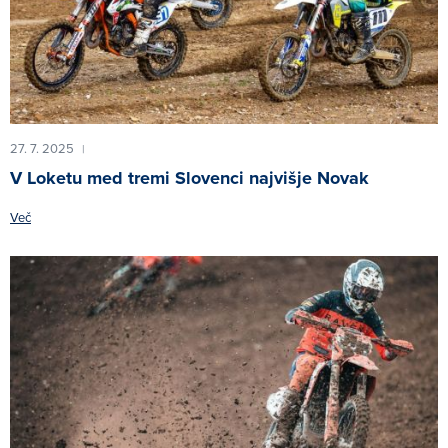
27. 7. 2025
|
V Loketu med tremi Slovenci najvišje Novak
Več