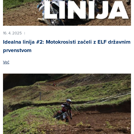
16. 4. 2025
|
Idealna linija #2: Motokrosisti začeli z ELF državnim
prvenstvom
Več