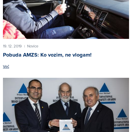
19. 12. 2019
Novice
|
Pobuda AMZS: Ko vozim, ne vlogam!
Več