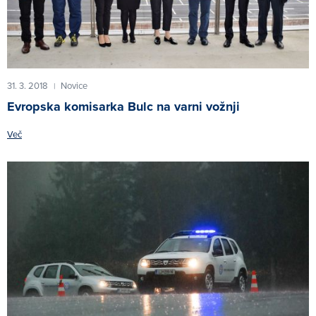
31. 3. 2018
Novice
|
Evropska komisarka Bulc na varni vožnji
Več