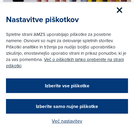
1. 6. 2017
Novice
|
Nastavitve piškotkov
Najboljši mladi stand-up komik projekta Cesta ni
komedija je Jan Puhner
Spletne strani AMZS uporabljajo piškotke za posebne
Več
namene. Osnovni so nujni za delovanje spletnih storitev.
Piškotki analitike in trženja pa nudijo boljšo uporabniško
izkušnjo, enostavnejšo uporabo strani in prikaz ponudbe, ki je
za vas pomembna.
Več o piškotkih lahko preberete na strani
piškotki
.
Zapri
Podarjamo vam 10 €!
Izberite vse piškotke
Obstoječi in novi AMZS člani, ki boste v AMZS
centru sklenili avtomobilsko zavarovanje in
opravili registracijo vozila, boste prejeli
vrednostno darilno kartico z dobroimetjem v višini
Izberite samo nujne piškotke
10 €.
Več nastavitev
Kako do darila?
26. 4. 2017
Novice
|