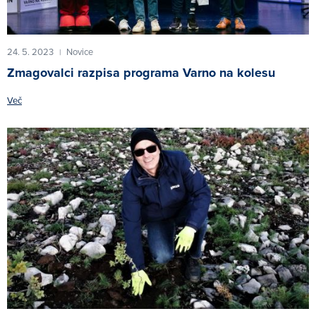
24. 5. 2023
Novice
|
Zmagovalci razpisa programa Varno na kolesu
Več