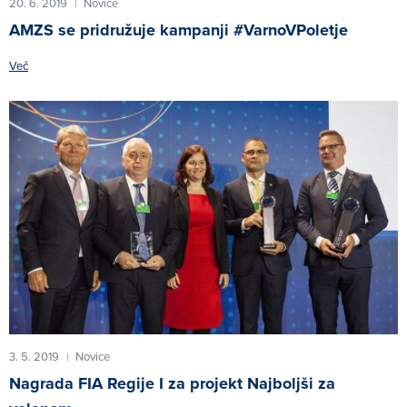
20. 6. 2019
Novice
|
AMZS se pridružuje kampanji #VarnoVPoletje
Več
3. 5. 2019
Novice
|
Nagrada FIA Regije I za projekt Najboljši za