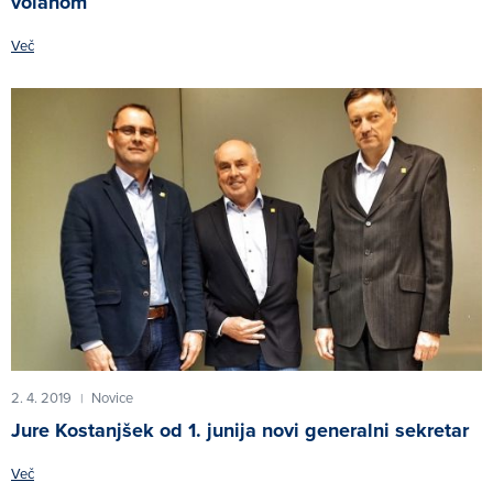
volanom
Več
2. 4. 2019
Novice
|
Jure Kostanjšek od 1. junija novi generalni sekretar
Več