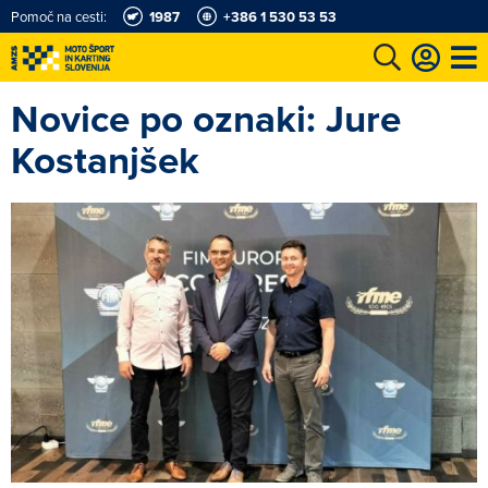
Pomoč na cesti:
1987
+386 1 530 53 53
Novice po oznaki: Jure
e
Karting in motošportni center
Najboljši za volanom
Moj AMZS
Kostanjšek