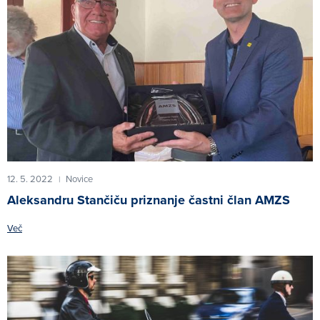
12. 5. 2022
Novice
|
Aleksandru Stančiču priznanje častni član AMZS
Več