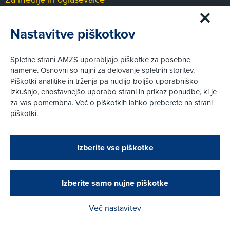
Medijsko središče
Nastavitve piškotkov
Pravni vidiki
Spletne strani AMZS uporabljajo piškotke za posebne
Piškotki
namene. Osnovni so nujni za delovanje spletnih storitev.
Politika zasebnosti
Piškotki analitike in trženja pa nudijo boljšo uporabniško
Informacije o obdelavi osebnih podatkov - videonadzor
izkušnjo, enostavnejšo uporabo strani in prikaz ponudbe, ki je
Pravno obvestilo
za vas pomembna.
Več o piškotkih lahko preberete na strani
Izvensodno reševanje potrošniških sporov
piškotki
.
Splošni pogoji članstva AMZS
Cenik članstva AMZS
Zapri
Podarjamo vam 10 €!
Izberite vse piškotke
Obstoječi in novi AMZS člani, ki boste v AMZS
centru sklenili avtomobilsko zavarovanje in
© AMZS
Produkcija:
Creatim
|
opravili registracijo vozila, boste prejeli
Pri spletni včlanitvi so podprta naslednja plačilna sredstva:
vrednostno darilno kartico z dobroimetjem v višini
Izberite samo nujne piškotke
10 €.
Več nastavitev
Kako do darila?