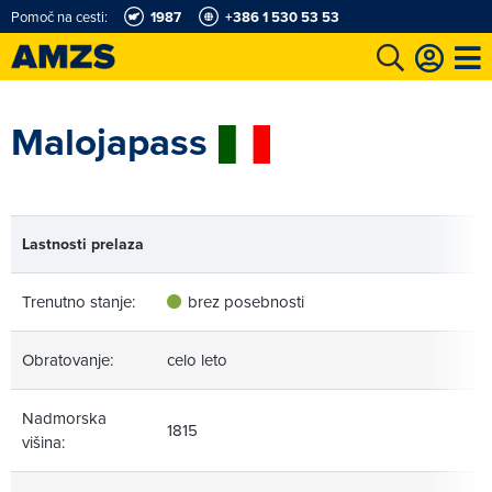
Pomoč na cesti:
1987
+386 1 530 53 53
t
Karting in motošportni center
Najboljši za volanom
Moj AMZS
Malojapass
Lastnosti prelaza
Trenutno stanje:
brez posebnosti
Obratovanje:
celo leto
Nadmorska
1815
višina: