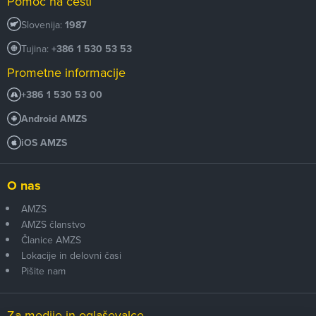
Pomoč na cesti
Slovenija:
1987
Tujina:
+386 1 530 53 53
Prometne informacije
+386 1 530 53 00
Android AMZS
iOS AMZS
O nas
AMZS
AMZS članstvo
Članice AMZS
Lokacije in delovni časi
Pišite nam
Za medije in oglaševalce