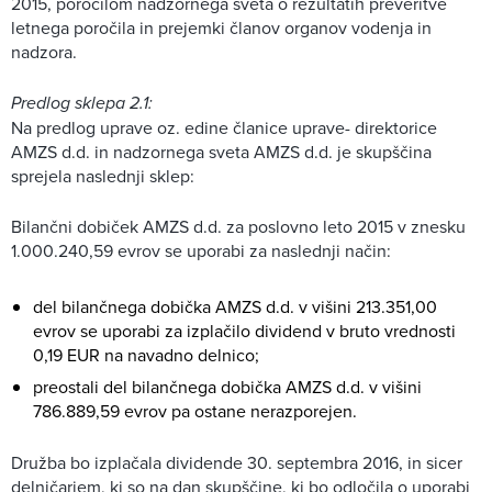
2015, poročilom nadzornega sveta o rezultatih preveritve
letnega poročila in prejemki članov organov vodenja in
nadzora.
Predlog sklepa 2.1:
Na predlog uprave oz. edine članice uprave- direktorice
AMZS d.d. in nadzornega sveta AMZS d.d. je skupščina
sprejela naslednji sklep:
Bilančni dobiček AMZS d.d. za poslovno leto 2015 v znesku
1.000.240,59 evrov se uporabi za naslednji način:
del bilančnega dobička AMZS d.d. v višini 213.351,00
evrov se uporabi za izplačilo dividend v bruto vrednosti
0,19 EUR na navadno delnico;
preostali del bilančnega dobička AMZS d.d. v višini
786.889,59 evrov pa ostane nerazporejen.
Družba bo izplačala dividende 30. septembra 2016, in sicer
delničarjem, ki so na dan skupščine, ki bo odločila o uporabi