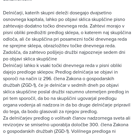
Delničarji, katerih skupni deleži dosegajo dvajsetino
osnovnega kapitala, lahko po objavi sklica skupščine pisno
zahtevajo dodatno točko dnevnega reda. Zahtevi morajo v
pisni obliki predložiti predlog sklepa, o katerem naj skupščina
odloča, ali če skupščina pri posamezni točki dnevnega reda
ne sprejme sklepa, obrazložitev točke dnevnega reda.
Zadošča, da zahtevo pošljejo družbi najpozneje sedem dni
po objavi sklica skupščine
Delničarji lahko k vsaki točki dnevnega reda v pisni obliki
dajejo predloge sklepov. Predlog delničarja se objavi in
sporoči na način iz 296. člena Zakona o gospodarskih
družbah (ZGD-1), če je delničar v sedmih dneh po objavi
sklica skupščine poslal družbi razumno utemeljen predlog in
pri tem sporočil, da bo na skupščini ugovarjal predlogu
organa vodenja ali nadzora in da bo druge delničarje pripravil
do tega, da bodo glasovali za njegov predlog.
Za delničarjev predlog o volitvah članov nadzornega sveta ali
revizorjev se smiselno uporablja določbe 300. člena Zakona
o gospodarskih družbah (ZGD-1). Volilnega predloga ni