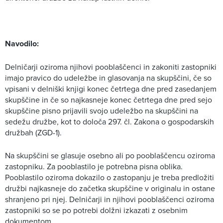
Navodilo:
Delničarji oziroma njihovi pooblaščenci in zakoniti zastopniki
imajo pravico do udeležbe in glasovanja na skupščini, če so
vpisani v delniški knjigi konec četrtega dne pred zasedanjem
skupščine in če so najkasneje konec četrtega dne pred sejo
skupščine pisno prijavili svojo udeležbo na skupščini na
sedežu družbe, kot to določa 297. čl. Zakona o gospodarskih
družbah (ZGD-1).
Na skupščini se glasuje osebno ali po pooblaščencu oziroma
zastopniku. Za pooblastilo je potrebna pisna oblika.
Pooblastilo oziroma dokazilo o zastopanju je treba predložiti
družbi najkasneje do začetka skupščine v originalu in ostane
shranjeno pri njej. Delničarji in njihovi pooblaščenci oziroma
zastopniki so se po potrebi dolžni izkazati z osebnim
dokumentom.