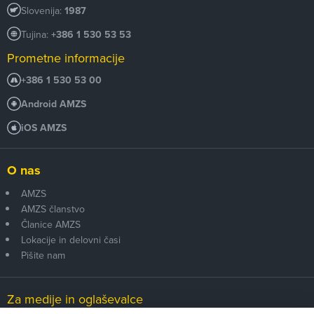
Slovenija:
1987
Tujina:
+386 1 530 53 53
Prometne informacije
+386 1 530 53 00
Android AMZS
iOS AMZS
O nas
AMZS
AMZS članstvo
Članice AMZS
Lokacije in delovni časi
Pišite nam
Za medije in oglaševalce