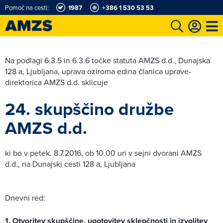
Pomoč na cesti:
1987
+386 1 530 53 53
t
Karting in motošportni center
Najboljši za volanom
Moj AMZS
Na podlagi 6.3.5 in 6.3.6 točke statuta AMZS d.d., Dunajska
128 a, Ljubljana, uprava oziroma edina članica uprave-
direktorica AMZS d.d. sklicuje
24. skupščino družbe
AMZS d.d.
ki bo v petek, 8.7.2016, ob 10.00 uri v sejni dvorani AMZS
d.d., na Dunajski cesti 128 a, Ljubljana
Dnevni red:
1. Otvoritev skupščine, ugotovitev sklepčnosti in izvolitev