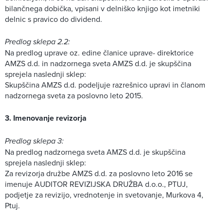
bilančnega dobička, vpisani v delniško knjigo kot imetniki
delnic s pravico do dividend.
Predlog sklepa 2.2:
Na predlog uprave oz. edine članice uprave- direktorice
AMZS d.d. in nadzornega sveta AMZS d.d. je skupščina
sprejela naslednji sklep:
Skupščina AMZS d.d. podeljuje razrešnico upravi in članom
nadzornega sveta za poslovno leto 2015.
3. Imenovanje revizorja
Predlog sklepa 3:
Na predlog nadzornega sveta AMZS d.d. je skupščina
sprejela naslednji sklep:
Za revizorja družbe AMZS d.d. za poslovno leto 2016 se
imenuje AUDITOR REVIZIJSKA DRUŽBA d.o.o., PTUJ,
podjetje za revizijo, vrednotenje in svetovanje, Murkova 4,
Ptuj.