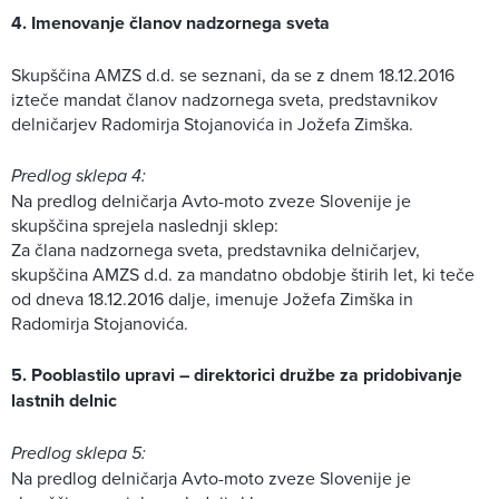
4. Imenovanje članov nadzornega sveta
Skupščina AMZS d.d. se seznani, da se z dnem 18.12.2016
izteče mandat članov nadzornega sveta, predstavnikov
delničarjev Radomirja Stojanovića in Jožefa Zimška.
Predlog sklepa 4:
Na predlog delničarja Avto-moto zveze Slovenije je
skupščina sprejela naslednji sklep:
Za člana nadzornega sveta, predstavnika delničarjev,
skupščina AMZS d.d. za mandatno obdobje štirih let, ki teče
od dneva 18.12.2016 dalje, imenuje Jožefa Zimška in
Radomirja Stojanovića.
5. Pooblastilo upravi – direktorici družbe za pridobivanje
lastnih delnic
Predlog sklepa 5:
Na predlog delničarja Avto-moto zveze Slovenije je