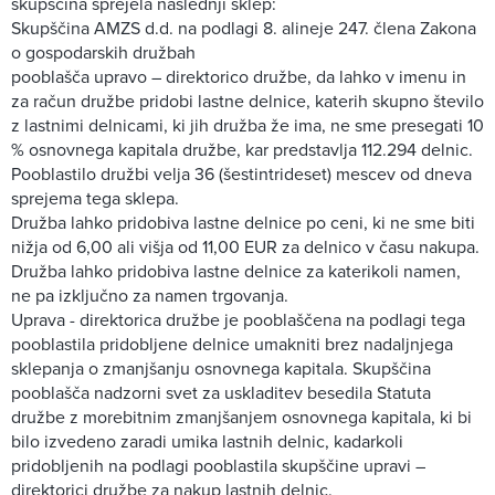
skupščina sprejela naslednji sklep:
Skupščina AMZS d.d. na podlagi 8. alineje 247. člena Zakona
o gospodarskih družbah
pooblašča upravo – direktorico družbe, da lahko v imenu in
za račun družbe pridobi lastne delnice, katerih skupno število
z lastnimi delnicami, ki jih družba že ima, ne sme presegati 10
% osnovnega kapitala družbe, kar predstavlja 112.294 delnic.
Pooblastilo družbi velja 36 (šestintrideset) mescev od dneva
sprejema tega sklepa.
Družba lahko pridobiva lastne delnice po ceni, ki ne sme biti
nižja od 6,00 ali višja od 11,00 EUR za delnico v času nakupa.
Družba lahko pridobiva lastne delnice za katerikoli namen,
ne pa izključno za namen trgovanja.
Uprava - direktorica družbe je pooblaščena na podlagi tega
pooblastila pridobljene delnice umakniti brez nadaljnjega
sklepanja o zmanjšanju osnovnega kapitala. Skupščina
pooblašča nadzorni svet za uskladitev besedila Statuta
družbe z morebitnim zmanjšanjem osnovnega kapitala, ki bi
bilo izvedeno zaradi umika lastnih delnic, kadarkoli
pridobljenih na podlagi pooblastila skupščine upravi –
direktorici družbe za nakup lastnih delnic.