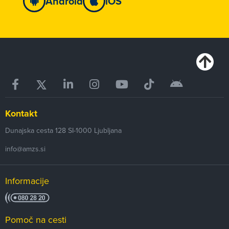
Android
iOS
Kontakt
Dunajska cesta 128
SI-1000
Ljubljana
info@amzs.si
Informacije
Pomoč na cesti