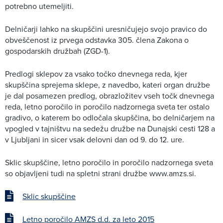
potrebno utemeljiti.
Delničarji lahko na skupščini uresničujejo svojo pravico do
obveščenost iz prvega odstavka 305. člena Zakona o
gospodarskih družbah (ZGD-1).
Predlogi sklepov za vsako točko dnevnega reda, kjer
skupščina sprejema sklepe, z navedbo, kateri organ družbe
je dal posamezen predlog, obrazložitev vseh točk dnevnega
reda, letno poročilo in poročilo nadzornega sveta ter ostalo
gradivo, o katerem bo odločala skupščina, bo delničarjem na
vpogled v tajništvu na sedežu družbe na Dunajski cesti 128 a
v Ljubljani in sicer vsak delovni dan od 9. do 12. ure.
Sklic skupščine, letno poročilo in poročilo nadzornega sveta
so objavljeni tudi na spletni strani družbe www.amzs.si.
Sklic skupščine
Letno poročilo AMZS d.d. za leto 2015