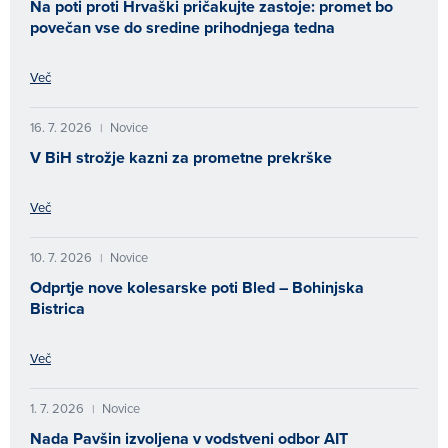
Na poti proti Hrvaški pričakujte zastoje: promet bo
povečan vse do sredine prihodnjega tedna
Več
16. 7. 2026
Novice
|
V BiH strožje kazni za prometne prekrške
Več
10. 7. 2026
Novice
|
Odprtje nove kolesarske poti Bled – Bohinjska
Bistrica
Več
1. 7. 2026
Novice
|
Nada Pavšin izvoljena v vodstveni odbor AIT