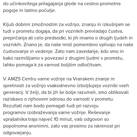
do učinkovitega prilagajanja glede na cestno-prometne
pogoje in lastno počutje.
Kljub dobrim zmožnostim za vožnjo, znanju in izkušnjam se
tudi v prometu dogaja, da pri voznikih prevladajo čustva,
prepričanja ali celo predsodki, ki jih imamo o drugih ljudeh in
voznikih. Znano je, da naše misli pomembno vplivajo na naše
čustvovanje in vedenje. Zato nam zavedanje, kdo smo in
kako razmišljamo v povezavi z drugimi ljudmi v prometu,
lahko pomaga k za varnost boljšim odločitvam.
V AMZS Centru varne vožnje na Vranskem znanje in
spretnosti za vožnjo vsakodnevno izboljšujejo vozniki vseh
generacij. V želji, da bi jih še bolje razumeli, smo oblikovali
raziskavo o njihovem odnosu do varnosti v prometu.
Rezultati nam bodo pomagali tudi pri razvoju
programov izobraževanja varne vožnje. Reševanje
vprašalnika traja največ 10 minut, vaši odgovori so
popolnoma anonimni, zato vas prosimo za iskrenost pri
odgovarjanju.