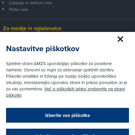
Lokacije in delovni časi
Pišite nam
Za medije in oglaševalce
Medijsko središče
Nastavitve piškotkov
Pravni vidiki
Spletne strani AMZS uporabljajo piškotke za posebne
Piškotki
namene. Osnovni so nujni za delovanje spletnih storitev.
Politika zasebnosti
Piškotki analitike in trženja pa nudijo boljšo uporabniško
Informacije o obdelavi osebnih podatkov - videonadzor
izkušnjo, enostavnejšo uporabo strani in prikaz ponudbe, ki je
Pravno obvestilo
za vas pomembna.
Več o piškotkih lahko preberete na strani
Izvensodno reševanje potrošniških sporov
piškotki
.
Splošni pogoji članstva AMZS
Cenik članstva AMZS
Zapri
Podarjamo vam 10 €!
Izberite vse piškotke
Obstoječi in novi AMZS člani, ki boste v AMZS
centru sklenili avtomobilsko zavarovanje in
© AMZS
Produkcija:
Creatim
|
opravili registracijo vozila, boste prejeli
Pri spletni včlanitvi so podprta naslednja plačilna sredstva: