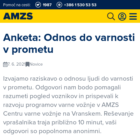
Pomoč na cesti:
1987
+386 1 530 53 53
t
Karting in motošportni center
Najboljši za volanom
Moj AMZS
Anketa: Odnos do varnosti
v prometu
7. 6. 2021
Novice
Izvajamo raziskavo o odnosu ljudi do varnosti
v prometu. Odgovori nam bodo pomagali
razumeti pogled voznikov in prispevali k
razvoju programov varne vožnje v AMZS
Centru varne vožnje na Vranskem. Reševanje
vprašalnika traja približno 10 minut, vaši
odgovori so popolnoma anonimni.