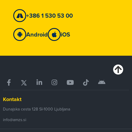
+386 1 530 53 00
Android
iOS
Kontakt
Dunajska cesta 128
SI-1000
Ljubljana
info@amzs.si