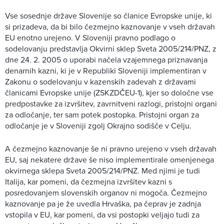
Vse sosednje države Slovenije so članice Evropske unije, ki
si prizadeva, da bi bilo čezmejno kaznovanje v vseh državah
EU enotno urejeno. V Sloveniji pravno podlago o
sodelovanju predstavlja Okvirni sklep Sveta 2005/214/PNZ, z
dne 24. 2. 2005 o uporabi načela vzajemnega priznavanja
denarnih kazni, ki je v Republiki Sloveniji implementiran v
Zakonu o sodelovanju v kazenskih zadevah z državami
članicami Evropske unije (ZSKZDČEU-1), kjer so določne vse
predpostavke za izvršitev, zavrnitveni razlogi, pristojni organi
za odločanje, ter sam potek postopka. Pristojni organ za
odločanje je v Sloveniji zgolj Okrajno sodišče v Celju.
A čezmejno kaznovanje še ni pravno urejeno v vseh državah
EU, saj nekatere države še niso implementirale omenjenega
okvirnega sklepa Sveta 2005/214/PNZ. Med njimi je tudi
Italija, kar pomeni, da čezmejna izvršitev kazni s
posredovanjem slovenskih organov ni mogoča. Čezmejno
kaznovanje pa je že uvedla Hrvaška, pa čeprav je zadnja
vstopila v EU, kar pomeni, da vsi postopki veljajo tudi za