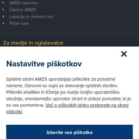
AMZS članstvo
Članice AMZS
Lokacije in delovni časi
Pišite nam
Za medije in oglaševalce
Medijsko središče
Nastavitve piškotkov
Pravni vidiki
Spletne strani AMZS uporabljajo piškotke za posebne
Piškotki
namene. Osnovni so nujni za delovanje spletnih storitev.
Politika zasebnosti
Piškotki analitike in trženja pa nudijo boljšo uporabniško
Informacije o obdelavi osebnih podatkov - videonadzor
izkušnjo, enostavnejšo uporabo strani in prikaz ponudbe, ki je
Pravno obvestilo
za vas pomembna.
Več o piškotkih lahko preberete na strani
Izvensodno reševanje potrošniških sporov
piškotki
.
Splošni pogoji članstva AMZS
Cenik članstva AMZS
Zapri
Podarjamo vam 10 €!
Izberite vse piškotke
Obstoječi in novi AMZS člani, ki boste v AMZS