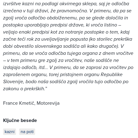
izvršitve kazni na podlagi okvirnega sklepa, saj je odločba
izrečena v tuji državi, že pravnomočna. V primeru, da pa se
zgolj vroča odločbo obdolženemu, pa se glede določila in
postopka uporabljajo predpisi države, ki vroča listino –
veljajo enaki predpisi kot za notranje postopke o tem, kdaj
začne teči rok za uveljavljanje popusta (ko storilec prekrška
dobi obvestilo slovenskega sodišča ali kako drugače). V
primeru, da se vroča odločba tujega organa z dnem vročitve
– v tem primeru gre zgolj za vročitev, naše sodišče ne
izdajajo odločb, itd... V primeru, da se zaprosi za vročitev po
zaprošenem organu, torej pristojnem organu Republike
Slovenije, bodo naša sodišča zgolj vročila tujo odločbo po
zakonu o prekrških.
”
France Kmetič, Motorevija
Ključne besede
kazni
na poti