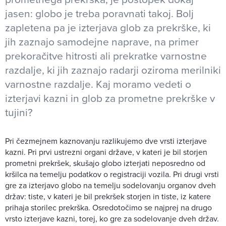
jasen: globo je treba poravnati takoj. Bolj
zapletena pa je izterjava glob za prekrške, ki
jih zaznajo samodejne naprave, na primer
prekoračitve hitrosti ali prekratke varnostne
razdalje, ki jih zaznajo radarji oziroma merilniki
varnostne razdalje. Kaj moramo vedeti o
izterjavi kazni in glob za prometne prekrške v
tujini?
Pri čezmejnem kaznovanju razlikujemo dve vrsti izterjave
kazni. Pri prvi ustrezni organi države, v kateri je bil storjen
prometni prekršek, skušajo globo izterjati neposredno od
kršilca na temelju podatkov o registraciji vozila. Pri drugi vrsti
gre za izterjavo globo na temelju sodelovanju organov dveh
držav: tiste, v kateri je bil prekršek storjen in tiste, iz katere
prihaja storilec prekrška. Osredotočimo se najprej na drugo
vrsto izterjave kazni, torej, ko gre za sodelovanje dveh držav.