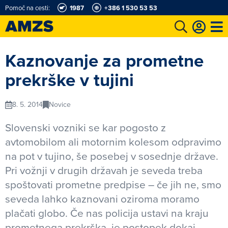
Pomoč na cesti:
1987
+386 1 530 53 53
t
Karting in motošportni center
Najboljši za volanom
Moj AMZS
Kaznovanje za prometne
prekrške v tujini
8. 5. 2014
Novice
Slovenski vozniki se kar pogosto z
avtomobilom ali motornim kolesom odpravimo
na pot v tujino, še posebej v sosednje države.
Pri vožnji v drugih državah je seveda treba
spoštovati prometne predpise – če jih ne, smo
seveda lahko kaznovani oziroma moramo
plačati globo. Če nas policija ustavi na kraju
prometnega prekrška, je postopek dokaj