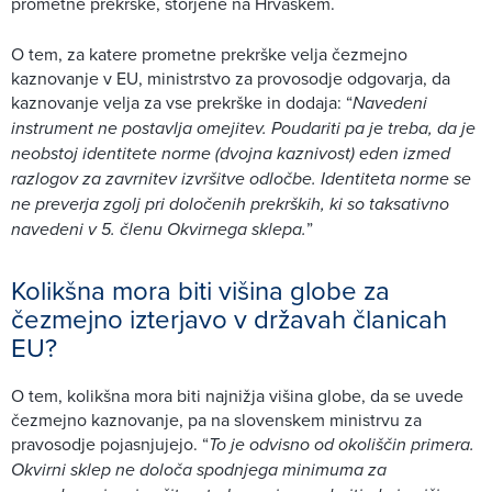
prometne prekrške, storjene na Hrvaškem.
O tem, za katere prometne prekrške velja čezmejno
kaznovanje v EU, ministrstvo za provosodje odgovarja, da
kaznovanje velja za vse prekrške in dodaja: “
Navedeni
instrument ne postavlja omejitev. Poudariti pa je treba, da je
neobstoj identitete norme (dvojna kaznivost) eden izmed
razlogov za zavrnitev izvršitve odločbe. Identiteta norme se
ne preverja zgolj pri določenih prekrških, ki so taksativno
navedeni v 5. členu Okvirnega sklepa.
”
Kolikšna mora biti višina globe za
čezmejno izterjavo v državah članicah
EU?
O tem, kolikšna mora biti najnižja višina globe, da se uvede
čezmejno kaznovanje, pa na slovenskem ministrvu za
pravosodje pojasnjujejo. “
To je odvisno od okoliščin primera.
Okvirni sklep ne določa spodnjega minimuma za