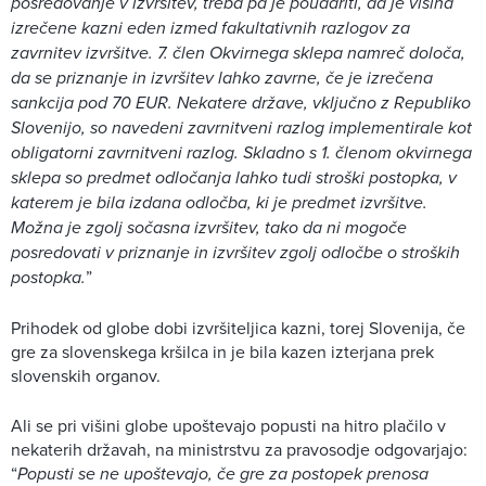
posredovanje v izvršitev, treba pa je poudariti, da je višina
izrečene kazni eden izmed fakultativnih razlogov za
zavrnitev izvršitve. 7. člen Okvirnega sklepa namreč določa,
da se priznanje in izvršitev lahko zavrne, če je izrečena
sankcija pod 70 EUR. Nekatere države, vključno z Republiko
Slovenijo, so navedeni zavrnitveni razlog implementirale kot
obligatorni zavrnitveni razlog. Skladno s 1. členom okvirnega
sklepa so predmet odločanja lahko tudi stroški postopka, v
katerem je bila izdana odločba, ki je predmet izvršitve.
Možna je zgolj sočasna izvršitev, tako da ni mogoče
posredovati v priznanje in izvršitev zgolj odločbe o stroških
postopka.
”
Prihodek od globe dobi izvršiteljica kazni, torej Slovenija, če
gre za slovenskega kršilca in je bila kazen izterjana prek
slovenskih organov.
Ali se pri višini globe upoštevajo popusti na hitro plačilo v
nekaterih državah, na ministrstvu za pravosodje odgovarjajo:
“
Popusti se ne upoštevajo, če gre za postopek prenosa