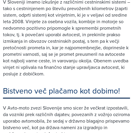
V Sloveniji imamo izkušnje z različnimi cestninskimi sistemi –
tako s cestninjenem po številu prevoženih kilometrov (zaprti
sistem, odprti sistem) kot vinjetnim, ki je v veljavi od sredine
leta 2008. Vinjete za osebna vozila, kombije in motorje so
nedvomno pozitivno pripomogle k spremembi prometnih
tokov, tj. k povečani uporabi avtocest, in prekinile prakso
izmikanja in obvozov cestninskih postaj, s tem pa k večji
pretočnosti prometa in, kar je najpomembnejše, doprinesle k
prometni varnosti, saj se je promet preusmeril na avtoceste
kot najbolj varne ceste, in varovanju okolja. Obenem uvedba
vinjet ni vplivala na finančno stanje upravljavca avtocest, ki
posluje z dobičkom.
Bistveno več plačamo kot dobimo!
V Avto-moto zvezi Slovenije smo sicer že večkrat izpostavili,
da vozniki prek različnih dajatev, povezanih z vožnjo oziroma
uporabo avtomobila, že sedaj v državno blagajno prispevamo
bistveno več, kot pa država nameni za izgradnjo in