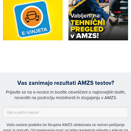
Vas zanimajo rezultati AMZS testov?
Prijavite se na e-novice in bodite obveščeni o najnovejših testih,
novostih na področju mobilnosti in dogajanju v AMZS.
Vaše osebne podatke bo Skupina AMZS obdelovala za namen pošiljanja
novic in ponudb. Od prejemanja novic se lahko kadarkoli odjavite s klikom na