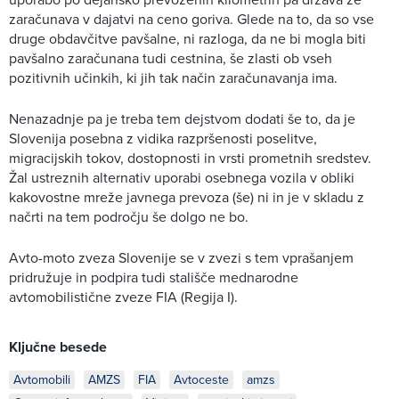
zaračunava v dajatvi na ceno goriva. Glede na to, da so vse
druge obdavčitve pavšalne, ni razloga, da ne bi mogla biti
pavšalno zaračunana tudi cestnina, še zlasti ob vseh
pozitivnih učinkih, ki jih tak način zaračunavanja ima.
Nenazadnje pa je treba tem dejstvom dodati še to, da je
Slovenija posebna z vidika razpršenosti poselitve,
migracijskih tokov, dostopnosti in vrsti prometnih sredstev.
Žal ustreznih alternativ uporabi osebnega vozila v obliki
kakovostne mreže javnega prevoza (še) ni in je v skladu z
načrti na tem področju še dolgo ne bo.
Avto-moto zveza Slovenije se v zvezi s tem vprašanjem
pridružuje in podpira tudi stališče mednarodne
avtomobilistične zveze FIA (Regija I).
Ključne besede
Avtomobili
AMZS
FIA
Avtoceste
amzs