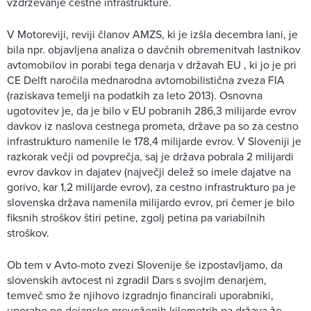
vzdrževanje cestne infrastrukture.
V Motoreviji, reviji članov AMZS, ki je izšla decembra lani, je
bila npr. objavljena analiza o davčnih obremenitvah lastnikov
avtomobilov in porabi tega denarja v državah EU , ki jo je pri
CE Delft naročila mednarodna avtomobilistična zveza FIA
(raziskava temelji na podatkih za leto 2013). Osnovna
ugotovitev je, da je bilo v EU pobranih 286,3 milijarde evrov
davkov iz naslova cestnega prometa, države pa so za cestno
infrastrukturo namenile le 178,4 milijarde evrov. V Sloveniji je
razkorak večji od povprečja, saj je država pobrala 2 milijardi
evrov davkov in dajatev (največji delež so imele dajatve na
gorivo, kar 1,2 milijarde evrov), za cestno infrastrukturo pa je
slovenska država namenila milijardo evrov, pri čemer je bilo
fiksnih stroškov štiri petine, zgolj petina pa variabilnih
stroškov.
Ob tem v Avto-moto zvezi Slovenije še izpostavljamo, da
slovenskih avtocest ni zgradil Dars s svojim denarjem,
temveč smo že njihovo izgradnjo financirali uporabniki,
uporabo po dejansko prevoženih kilometrih pa država že