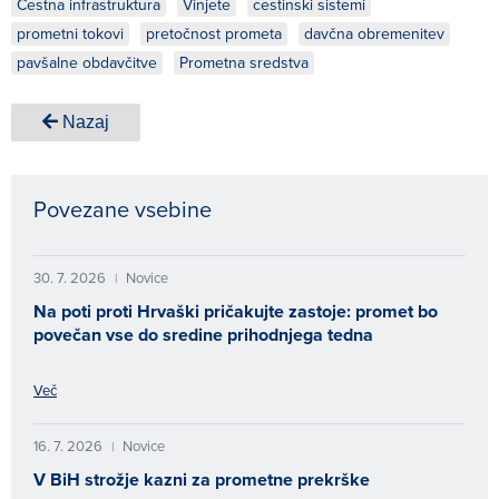
Cestna infrastruktura
Vinjete
cestinski sistemi
prometni tokovi
pretočnost prometa
davčna obremenitev
pavšalne obdavčitve
Prometna sredstva
Nazaj
Povezane vsebine
30. 7. 2026
Novice
|
Na poti proti Hrvaški pričakujte zastoje: promet bo
povečan vse do sredine prihodnjega tedna
Več
16. 7. 2026
Novice
|
V BiH strožje kazni za prometne prekrške