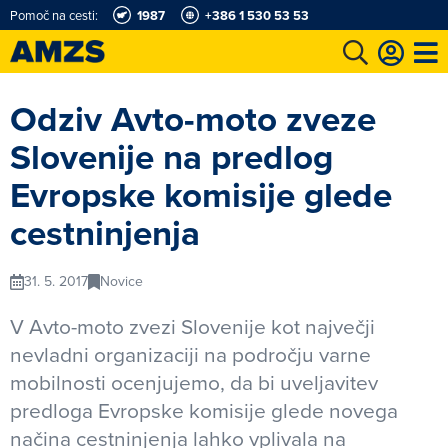
Pomoč na cesti:
1987
+386 1 530 53 53
t
Karting in motošportni center
Najboljši za volanom
Moj AMZS
Odziv Avto-moto zveze
Slovenije na predlog
Evropske komisije glede
cestninjenja
31. 5. 2017
Novice
V Avto-moto zvezi Slovenije kot največji
nevladni organizaciji na področju varne
mobilnosti ocenjujemo, da bi uveljavitev
predloga Evropske komisije glede novega
načina cestninjenja lahko vplivala na