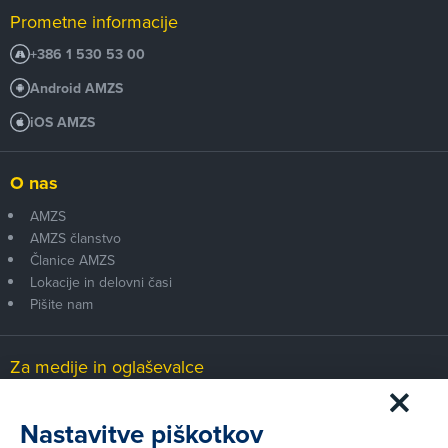
Prometne informacije
+386 1 530 53 00
Android AMZS
iOS AMZS
O nas
AMZS
AMZS članstvo
Članice AMZS
Lokacije in delovni časi
Pišite nam
Za medije in oglaševalce
Medijsko središče
Nastavitve piškotkov