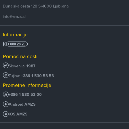
Dunajska cesta 128
SI-1000
Ljubljana
info@amzs.si
Informacije
Pomoč na cesti
Slovenija:
1987
Tujina:
+386 1 530 53 53
Prometne informacije
+386 1 530 53 00
Android AMZS
iOS AMZS