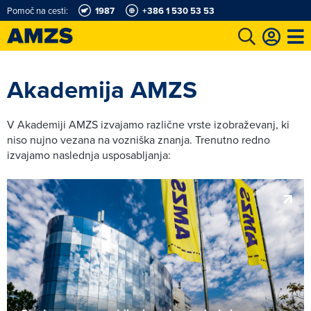
Pomoč na cesti:
1987
+386 1 530 53 53
t
Karting in motošportni center
Najboljši za volanom
Moj AMZS
Akademija AMZS
V Akademiji AMZS izvajamo različne vrste izobraževanj, ki
niso nujno vezana na vozniška znanja. Trenutno redno
izvajamo naslednja usposabljanja: