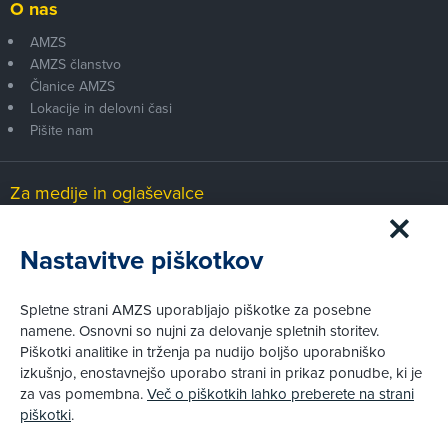
O nas
AMZS
AMZS članstvo
Članice AMZS
Lokacije in delovni časi
Pišite nam
Za medije in oglaševalce
Medijsko središče
Nastavitve piškotkov
Pravni vidiki
Spletne strani AMZS uporabljajo piškotke za posebne
Piškotki
namene. Osnovni so nujni za delovanje spletnih storitev.
Politika zasebnosti
Piškotki analitike in trženja pa nudijo boljšo uporabniško
Informacije o obdelavi osebnih podatkov - videonadzor
izkušnjo, enostavnejšo uporabo strani in prikaz ponudbe, ki je
Pravno obvestilo
za vas pomembna.
Več o piškotkih lahko preberete na strani
Izvensodno reševanje potrošniških sporov
piškotki
.
Splošni pogoji članstva AMZS