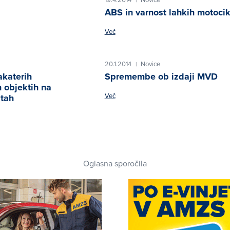
ABS in varnost lahkih motocik
Več
20.1.2014
Novice
|
akaterih
Spremembe ob izdaji MVD
 objektih na
Več
stah
Oglasna sporočila