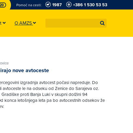
1987
+386 1 530 53 53
Pomoč na cesti:
st
O AMZS
ovice
irajo nove avtoceste
ercegovini izgradnja avtocest počasi napreduje. Do
li avtoceste le na odseku od Zenice do Sarajeva oz.
d Gradiške proti Banja Luki v skupni dolžini 94
Od konca letošnjega leta pa bo avtocestnih odsekov že
ov.