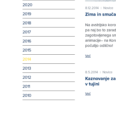
2020
8.12.2014
Novice
|
2019
Zima in smuča
2018
Na avstrijsko kor
pa naj bo to zarad
2017
zagotovljenega sn
animacije– na Koro
2016
počutijo odlično!
2015
Več
2014
2013
8.5.2014
Novice
|
2012
Kaznovanje za
v tujini
2011
Več
2010