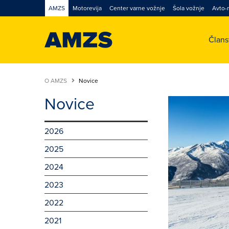
AMZS
Motorevija
Center varne vožnje
Šola vožnje
Avto-
Član
O AMZS
Novice
Novice
2026
2025
2024
2023
2022
2021