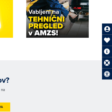
ov?
h na
VA