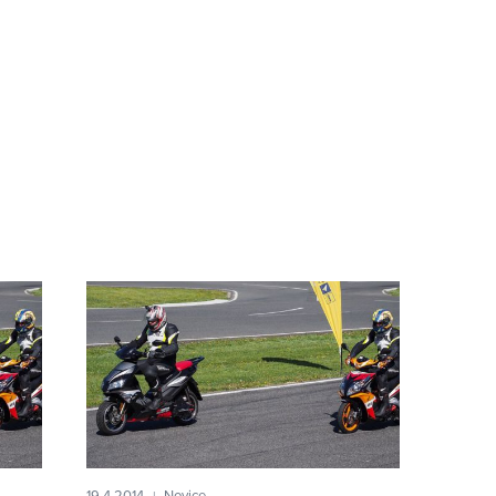
19.4.2014
Novice
|