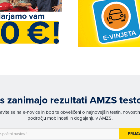
s zanimajo rezultati AMZS test
javite se na e-novice in bodite obveščeni o najnovejših testih, novosti
področju mobilnosti in dogajanju v AMZS.
PRIJA