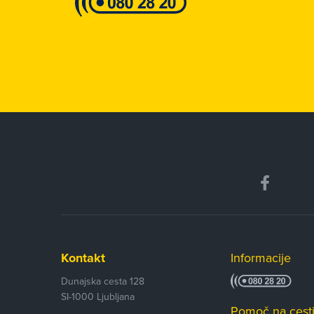
Kontakt
Informacije
Dunajska cesta 128
SI-1000
Ljubljana
Pomoč na cest