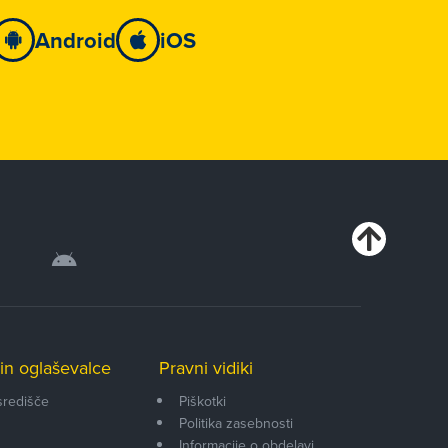
Android
iOS
in oglaševalce
Pravni vidiki
središče
Piškotki
Politika zasebnosti
Informacije o obdelavi