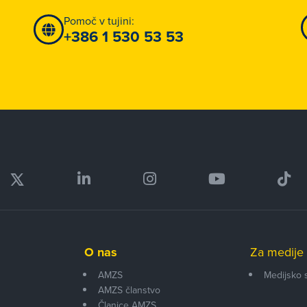
Pomoč v tujini:
+386 1 530 53 53
O nas
Za medije 
AMZS
Medijsko 
AMZS članstvo
i
Članice AMZS