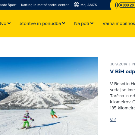
moto šport
Karting in motošportni center
Moj AMZS
stvo
Storitve in ponudba
Na poti
Varna mobilno
30.9.2014
N
|
V BiH odp
V Bosni in H
sedaj so ime
Tarčina in o
kilometrov. 
135 kilometr
Več