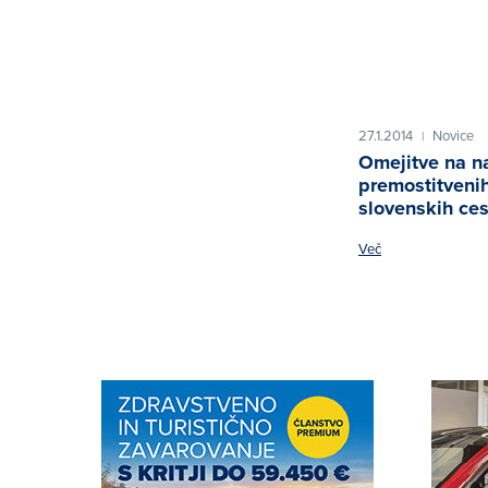
27.1.2014
Novice
|
Omejitve na n
premostitvenih
slovenskih ce
Več