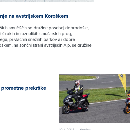
nje na avstrijskem Koroškem
oških smučiščih so družine posebej dobrodošle,
i širokih in raznolikih smučarskih prog,
ega, privlačnih snežnih parkov ali dobre
škem, na sončni strani avstrijskih Alp, se družine
 prometne prekrške
19.4.2014
Novice
|