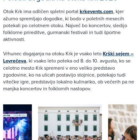
Otok Krk ima odličen spletni portal
krkevents.com
, kjer
ažurno spremljajo dogodke, ki bodo v poletnih mesecih
potekali po celotnem otoku. Največ bo koncertov, sledijo
folklorne prireditve, gurmanski festivali in tudi športne
aktivnosti.
Vrhunec dogajanja na otoku Krk je vsako leto
Krški sejem –
Lovrečeva
, ki vsako leto poteka od 8. do 10. avgusta, ko se
celotno mesto Krk spremeni v eno veliko predstavo
zgodovine, ko na ulicah postavijo stojnice, potekajo tudi
vitečke igre, predstavijo lokalno kulinariko, ob večerih pa ne
manjka koncertov in folklornih nastopov.