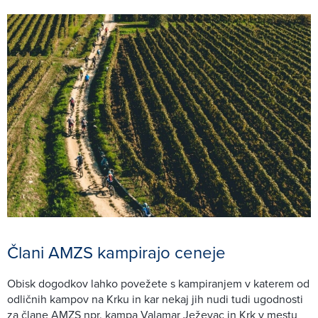
Člani AMZS kampirajo ceneje
Obisk dogodkov lahko povežete s kampiranjem v katerem od
odličnih kampov na Krku in kar nekaj jih nudi tudi ugodnosti
za člane AMZS npr. kampa Valamar Ježevac in Krk v mestu