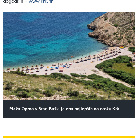
dogodkih –
www.krk.hr
.
Plaža Oprna v Stari Baški je ena najlepših na otoku Krk