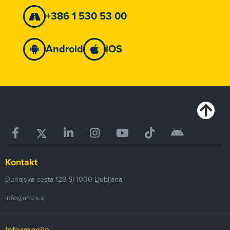
+386 1 530 53 00
Android
iOS
Kontakt
Dunajska cesta 128
SI-1000
Ljubljana
info@amzs.si
Informacije