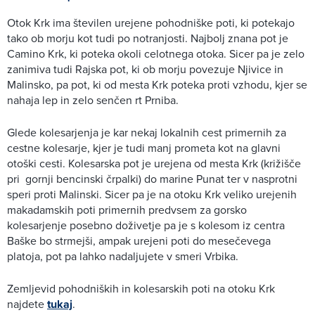
Otok Krk ima številen urejene pohodniške poti, ki potekajo
tako ob morju kot tudi po notranjosti. Najbolj znana pot je
Camino Krk, ki poteka okoli celotnega otoka. Sicer pa je zelo
zanimiva tudi Rajska pot, ki ob morju povezuje Njivice in
Malinsko, pa pot, ki od mesta Krk poteka proti vzhodu, kjer se
nahaja lep in zelo senčen rt Prniba.
Glede kolesarjenja je kar nekaj lokalnih cest primernih za
cestne kolesarje, kjer je tudi manj prometa kot na glavni
otoški cesti. Kolesarska pot je urejena od mesta Krk (križišče
pri gornji bencinski črpalki) do marine Punat ter v nasprotni
speri proti Malinski. Sicer pa je na otoku Krk veliko urejenih
makadamskih poti primernih predvsem za gorsko
kolesarjenje posebno doživetje pa je s kolesom iz centra
Baške bo strmejši, ampak urejeni poti do mesečevega
platoja, pot pa lahko nadaljujete v smeri Vrbika.
Zemljevid pohodniških in kolesarskih poti na otoku Krk
najdete
tukaj
.