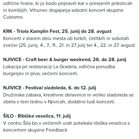
odlične hrane, ki jo bodo pripravili kar v prirejenih prikolicah
in kombijih. Vrhunec dogajanja sobotni koncert skupine
Cubismo.
KRK - Triola Kamplin Fest, 25. junij do 28. avgust
Koncerti v starem delu mesta ob torkih, četrtkih in sobotah
zvečer (25. junij, 4., 7., 11., 21. in 27 julij ter 4., 22. in 27. avgust
NJIVICE - Craft beer & burger weekend, 26. do 28. junij
Lokacija pri restavraciji La Gradela, odlična ponudba
burgerjev in piva, večerni koncerti.
NJIVICE - Festival sladoleda, 6. do 12. julij
Družinska zabava, kreativne delavnice in veliko sladoleda se
obeta v tem tednu v Njivicah, dodatno tudi koncerti.
ŠILO - Ribiška veselica, 11. julij
V centru Šila bo v večernih urah potekala ribiška veselica s
koncertom skupine Feedback