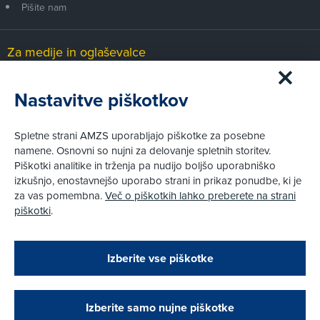
Pišite nam
Za medije in oglaševalce
Medijsko središče
Nastavitve piškotkov
Pravni vidiki
Spletne strani AMZS uporabljajo piškotke za posebne
Piškotki
namene. Osnovni so nujni za delovanje spletnih storitev.
Politika zasebnosti
Piškotki analitike in trženja pa nudijo boljšo uporabniško
Informacije o obdelavi osebnih podatkov - videonadzor
izkušnjo, enostavnejšo uporabo strani in prikaz ponudbe, ki je
Pravno obvestilo
za vas pomembna.
Več o piškotkih lahko preberete na strani
Izvensodno reševanje potrošniških sporov
piškotki
.
Splošni pogoji članstva AMZS
Cenik članstva AMZS
Zapri
Podarjamo vam 10 €!
Izberite vse piškotke
Obstoječi in novi AMZS člani, ki boste v AMZS
centru sklenili avtomobilsko zavarovanje in
© AMZS
Produkcija:
Creatim
|
opravili registracijo vozila, boste prejeli
Pri spletni včlanitvi so podprta naslednja plačilna sredstva:
vrednostno darilno kartico z dobroimetjem v višini
Izberite samo nujne piškotke
10 €.