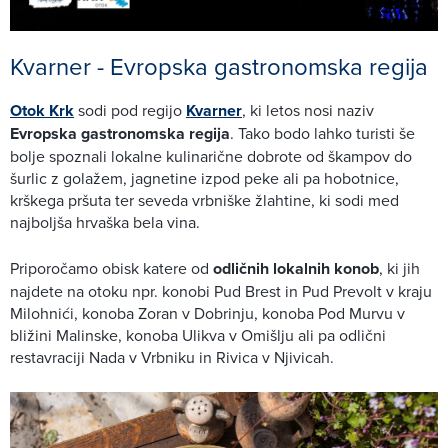
Kvarner - Evropska gastronomska regija
Otok Krk
sodi pod regijo
Kvarner
, ki letos nosi naziv
Evropska gastronomska regija
. Tako bodo lahko turisti še
bolje spoznali lokalne kulinarične dobrote od škampov do
šurlic z golažem, jagnetine izpod peke ali pa hobotnice,
krškega pršuta ter seveda vrbniške žlahtine, ki sodi med
najboljša hrvaška bela vina.
Priporočamo obisk katere od
odličnih lokalnih konob
, ki jih
najdete na otoku npr. konobi Pud Brest in Pud Prevolt v kraju
Milohnići, konoba Zoran v Dobrinju, konoba Pod Murvu v
bližini Malinske, konoba Ulikva v Omišlju ali pa odlični
restavraciji Nada v Vrbniku in Rivica v Njivicah.