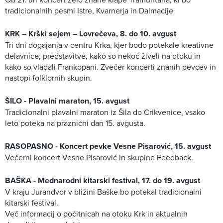
tradicionalnih pesmi Istre, Kvarnerja in Dalmacije
KRK – Krški sejem – Lovrečeva, 8. do 10. avgust
Tri dni dogajanja v centru Krka, kjer bodo potekale kreativne
delavnice, predstavitve, kako so nekoč živeli na otoku in
kako so vladali Frankopani. Zvečer koncerti znanih pevcev in
nastopi folklornih skupin.
ŠILO - Plavalni maraton, 15. avgust
Tradicionalni plavalni maraton iz Šila do Crikvenice, vsako
leto poteka na praznični dan 15. avgusta.
RASOPASNO - Koncert pevke Vesne Pisarović, 15. avgust
Večerni koncert Vesne Pisarović in skupine Feedback.
BAŠKA - Mednarodni kitarski festival, 17. do 19. avgust
V kraju Jurandvor v bližini Baške bo potekal tradicionalni
kitarski festival.
Več informacij o počitnicah na otoku Krk in aktualnih