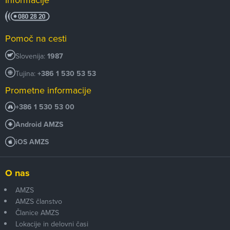
Pomoč na cesti
Slovenija:
1987
Tujina:
+386 1 530 53 53
Prometne informacije
+386 1 530 53 00
Android AMZS
iOS AMZS
O nas
AMZS
AMZS članstvo
Članice AMZS
Lokacije in delovni časi