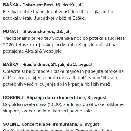
BAŠKA - Dobro est Fest, 16. do 19. julij
Festival dobre hrane, kreativnosti in odlične glasbe bo
potekal v kraju Jurandvor v bližini Baške.
PUNAT – Slovenska noč, 23. julij
Tradicionalna prireditev Slovenska noč bo potekala tudi leta
2026, letos skupaj s skupino Mambo Kings in radijskima
postajama Aktual & Veseljak.
BAŠKA - Ribiški dnevi, 31. julij do 2. avgust
Oblecite si belo-modre ribiške majice in pripeljite otroke na
ribiške dneve, kjer se bodo od starih ribičev naučili vseh
potrebnih veščin lovljenja rib in krpanja ribiških mrež.
DOBRINJ - Stipanja dan in koncert Jole, 3. avgust
Dopoldan sveta masa (10.30), sledi nastop otroške folklorne
skupine, zvečer bo imel koncert pevec Jole.
SOLINE, Koncert klape Tramuntana, 6. avgust
Ob 21. uri koncert zelo znane klape Tramuntana, ki bo