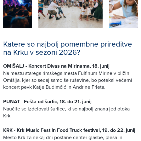
Katere so najbolj pomembne prireditve
na Krku v sezoni 2026?
OMIŠALJ - Koncert Divas na Mirinama, 18. junij
Na mestu starega rimskega mesta Fulfinum Mirine v bližin
Omišlja, kjer so sedaj samo še ruševine, bo potekal večerni
koncert pevk Katje Budimčić in Andrine Frleta.
PUNAT - Fešta od šurlic, 18. do 21. junij
Naučite se izdelovati šurlice, ki so najbolj znana jed otoka
Krk.
KRK - Krk Music Fest in Food Truck festival, 19. do 22. junij
Mesto Krk za nekaj dni postane center glasbe, plesa in