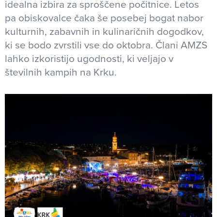
idealna izbira za sproščene počitnice. Letos
pa obiskovalce čaka še posebej bogat nabor
kulturnih, zabavnih in kulinaričnih dogodkov,
ki se bodo zvrstili vse do oktobra. Člani AMZS
lahko izkoristijo ugodnosti, ki veljajo v
številnih kampih na Krku.