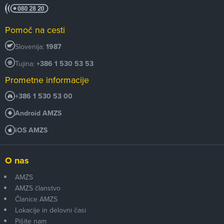
Pomoč na cesti
Slovenija:
1987
Tujina:
+386 1 530 53 53
Prometne informacije
+386 1 530 53 00
Android AMZS
iOS AMZS
O nas
AMZS
AMZS članstvo
Članice AMZS
Lokacije in delovni časi
Pišite nam