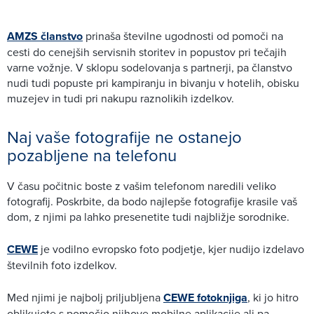
AMZS članstvo
prinaša številne ugodnosti od pomoči na
cesti do cenejših servisnih storitev in popustov pri tečajih
varne vožnje. V sklopu sodelovanja s partnerji, pa članstvo
nudi tudi popuste pri kampiranju in bivanju v hotelih, obisku
muzejev in tudi pri nakupu raznolikih izdelkov.
Naj vaše fotografije ne ostanejo
pozabljene na telefonu
V času počitnic boste z vašim telefonom naredili veliko
fotografij. Poskrbite, da bodo najlepše fotografije krasile vaš
dom, z njimi pa lahko presenetite tudi najbližje sorodnike.
CEWE
je vodilno evropsko foto podjetje, kjer nudijo izdelavo
številnih foto izdelkov.
Med njimi je najbolj priljubljena
CEWE fotoknjiga
, ki jo hitro
oblikujete s pomočjo njihove mobilne aplikacije ali pa