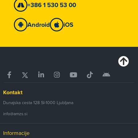
+386 1 530 53 00
Android
iOS
Kontakt
Dunajska cesta 128
SI-1000
Ljubljana
info@amzs.si
Informacije