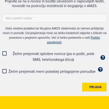
Prijavite se na e-novice in bodite obveščeni o najnovejših testih,
novostih na področju mobilnosti in dogajanju v AMZS.
Vaše osebne podatke bo Skupina AMZS obdelovala za namen pošiljanja
novic in ponudb. Od prejemanja novic se lahko kadarkoli odjavite s klikom na
povezavo v prejetem sporočilu. Več si lahko preberete v naši
Politiki
zasebnosti
.
Želim prejemati splošne novice (po e-pošti, prek
SMS, telefonskega klica)
Želim prejemati meni posebej prilagojene ponudbe
PRIJAVA