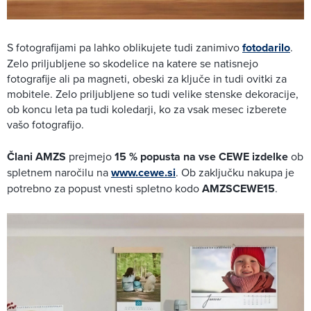
S fotografijami pa lahko oblikujete tudi zanimivo
fotodarilo
.
Zelo priljubljene so skodelice na katere se natisnejo
fotografije ali pa magneti, obeski za ključe in tudi ovitki za
mobitele. Zelo priljubljene so tudi velike stenske dekoracije,
ob koncu leta pa tudi koledarji, ko za vsak mesec izberete
vašo fotografijo.
Člani AMZS
prejmejo
15 % popusta na vse CEWE izdelke
ob
spletnem naročilu na
www.cewe.si
. Ob zaključku nakupa je
potrebno za popust vnesti spletno kodo
AMZSCEWE15
.