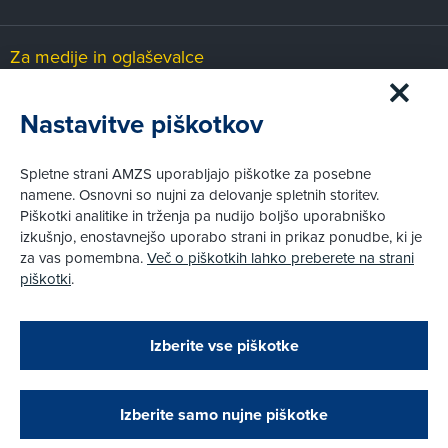
Za medije in oglaševalce
Medijsko središče
Nastavitve piškotkov
Pravni vidiki
Spletne strani AMZS uporabljajo piškotke za posebne
Piškotki
namene. Osnovni so nujni za delovanje spletnih storitev.
Politika zasebnosti
Piškotki analitike in trženja pa nudijo boljšo uporabniško
Informacije o obdelavi osebnih podatkov - videonadzor
izkušnjo, enostavnejšo uporabo strani in prikaz ponudbe, ki je
Pravno obvestilo
za vas pomembna.
Več o piškotkih lahko preberete na strani
Izvensodno reševanje potrošniških sporov
piškotki
.
Splošni pogoji članstva AMZS
Cenik članstva AMZS
Zapri
Podarjamo vam 10 €!
Izberite vse piškotke
Obstoječi in novi AMZS člani, ki boste v AMZS
centru sklenili avtomobilsko zavarovanje in
© AMZS
Produkcija:
Creatim
|
opravili registracijo vozila, boste prejeli
Pri spletni včlanitvi so podprta naslednja plačilna sredstva:
vrednostno darilno kartico z dobroimetjem v višini
Izberite samo nujne piškotke
10 €.