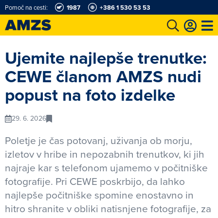
Pomoč na cesti:
1987
+386 1 530 53 53
t
Karting in motošportni center
Najboljši za volanom
Moj AMZS
Ujemite najlepše trenutke:
CEWE članom AMZS nudi
popust na foto izdelke
29. 6. 2026
Poletje je čas potovanj, uživanja ob morju,
izletov v hribe in nepozabnih trenutkov, ki jih
najraje kar s telefonom ujamemo v počitniške
fotografije. Pri CEWE poskrbijo, da lahko
najlepše počitniške spomine enostavno in
hitro shranite v obliki natisnjene fotografije, za