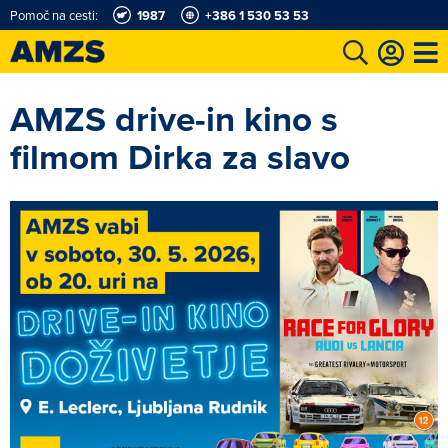
Pomoč na cesti:
1987
+386 1 530 53 53
t
Karting in motošportni center
Najboljši za volanom
Moj AMZS
AMZS drive-in kino s
filmom Dirka za slavo