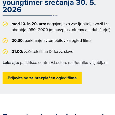
youngtimer srečanja 30. 5.
2026
med 10. in 20. uro:
dogajanje za vse ljubitelje vozil iz
obdobja 1980–2000 (minus/plus toleranca – duh šteje!)
20.30:
parkiranje avtomobilov za ogled filma
21.00:
začetek filma Dirka za slavo
Lokacija:
parkirišče centra E.Leclerc na Rudniku v Ljubljani
Prijavite se za brezplačen ogled filma