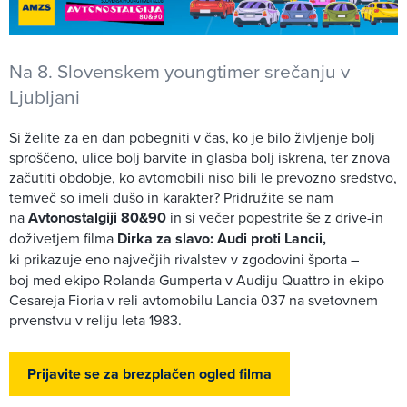
Na 8. Slovenskem youngtimer srečanju v
Ljubljani
Si želite za en dan pobegniti v čas, ko je bilo življenje bolj
sproščeno, ulice bolj barvite in glasba bolj iskrena, ter znova
začutiti obdobje, ko avtomobili niso bili le prevozno sredstvo,
temveč so imeli dušo in karakter? Pridružite se nam
na
Avtonostalgiji 80&90
in si večer popestrite še z drive-in
doživetjem filma
Dirka za slavo: Audi proti Lancii,
ki
prikazuje eno največjih rivalstev v zgodovini športa –
boj med ekipo Rolanda Gumperta v Audiju Quattro in ekipo
Cesareja Fioria v reli avtomobilu Lancia 037 na svetovnem
prvenstvu v reliju leta 1983.
Prijavite se za brezplačen ogled filma