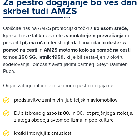
Za pestro dogajanje bo ves dan
skrbel tudi AMZS
Obiščite nas na AMZS promocijski točki s
kolesom sreče,
kjer se boste lahko zavrteli s
simulatorjem prevračanja
in
preverili
pijana očala
ter si ogledali novo
dacio duster za
pomoč na cesti
in
AMZS motorno kolo za pomoč na cesti
tomos 250 SG, letnik 1959, k
i je bil sestavljen v okviru
sodelovanja Tomosa z avstrijskimi partnerji Steyr-Daimler-
Puch.
Organizatorji obljubljajo še drugo pestro dogajanje:
predstavitve zanimivih ljubiteljskih avtomobilov
DJ z izbrano glasbo iz 80. in 90. let prejšnjega stoletja,
zlatega obdobja avtomobilizma in pop kulture
kratki intervjuji z entuziasti