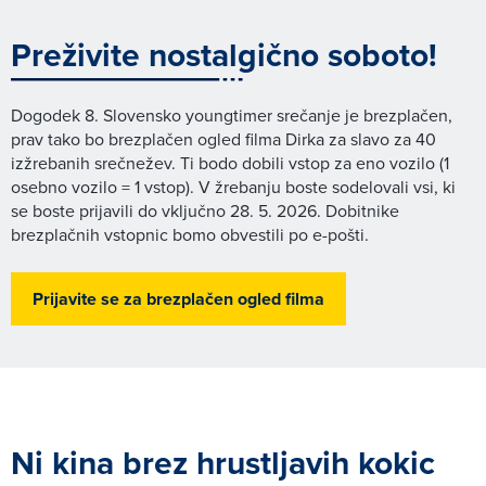
Preživite nostalgično soboto!
Dogodek 8. Slovensko youngtimer srečanje je brezplačen,
prav tako bo brezplačen ogled filma Dirka za slavo za 40
izžrebanih srečnežev. Ti bodo dobili vstop za eno vozilo (1
osebno vozilo = 1 vstop). V žrebanju boste sodelovali vsi, ki
se boste prijavili do vključno 28. 5. 2026. Dobitnike
brezplačnih vstopnic bomo obvestili po e-pošti.
Prijavite se za brezplačen ogled filma
Ni kina brez hrustljavih kokic