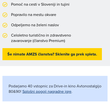
Pomoč na cesti v Sloveniji in tujini
Popravilo na mestu okvare
Odpeljemo na želeni naslov
Celoletno turistično in zdravstveno
zavarovanje (članstvo Premium)
Še nimate AMZS članstva? Sklenite ga prek spleta.
Podarjamo 40 vstopnic za Drive-in kino Avtonostalgijo
80&90!
Splošni pogoji nagradne igre
.