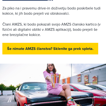
Za piko na i pravemu drive-in doživetju bodo poskrbele tudi
kokice, ki jih bodo prejeli vsi obiskovalci.
Člani AMZS, ki bodo pokazali svojo AMZS člansko kartico (v
fizični ali digitalni obliki v AMZS aplikaciji), bodo prejeli še
ene brezplačne kokice.
Še nimate AMZS članstva? Sklenite ga prek spleta.