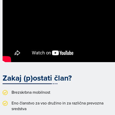
Zakaj (p)ostati član?
Brezskrbna mobilnost
Eno članstvo za vso družino in za različna prevozna
sredstva