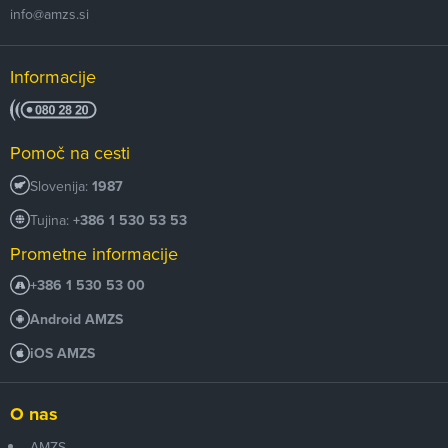
info@amzs.si
Informacije
Pomoč na cesti
Slovenija:
1987
Tujina:
+386 1 530 53 53
Prometne informacije
+386 1 530 53 00
Android AMZS
iOS AMZS
O nas
AMZS