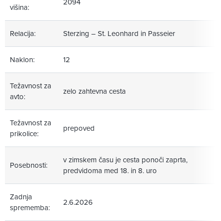
2094
višina:
Relacija:
Sterzing – St. Leonhard in Passeier
Naklon:
12
Težavnost za
zelo zahtevna cesta
avto:
Težavnost za
prepoved
prikolice:
v zimskem času je cesta ponoči zaprta,
Posebnosti:
predvidoma med 18. in 8. uro
Zadnja
2.6.2026
sprememba: