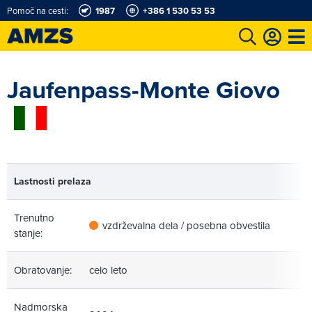
Pomoč na cesti:
1987
+386 1 530 53 53
t
Karting in motošportni center
Najboljši za volanom
Moj AMZS
Jaufenpass-Monte Giovo
Lastnosti prelaza
Trenutno
vzdrževalna dela / posebna obvestila
stanje:
Obratovanje:
celo leto
Nadmorska