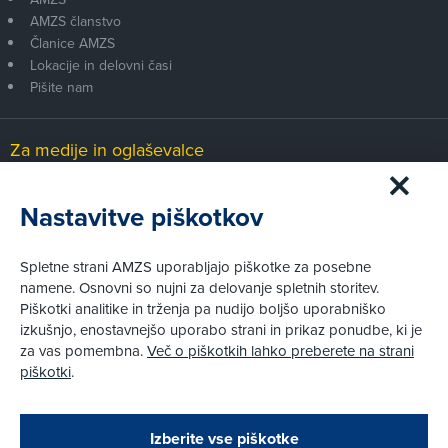
AMZS članstvo
Članice AMZS
Lokacije in delovni časi
Pišite nam
Za medije in oglaševalce
Medijsko središče
Nastavitve piškotkov
Pravni vidiki
Spletne strani AMZS uporabljajo piškotke za posebne
Piškotki
namene. Osnovni so nujni za delovanje spletnih storitev.
Politika zasebnosti
Piškotki analitike in trženja pa nudijo boljšo uporabniško
Informacije o obdelavi osebnih podatkov - videonadzor
izkušnjo, enostavnejšo uporabo strani in prikaz ponudbe, ki je
Pravno obvestilo
za vas pomembna.
Več o piškotkih lahko preberete na strani
Izvensodno reševanje potrošniških sporov
piškotki
.
Splošni pogoji članstva AMZS
Cenik članstva AMZS
Zapri
Podarjamo vam 10 €!
Izberite vse piškotke