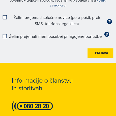
povezavo v prejetem sporočilu. Več si lahko preberete v naši
Politiki
zasebnosti
.
Želim prejemati splošne novice (po e-pošti, prek
SMS, telefonskega klica)
Želim prejemati meni posebej prilagojene ponudbe
PRIJAVA
Informacije o članstvu
in storitvah