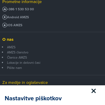
Prometne informacije
+386 1 530 53 00
Android AMZS
iOS AMZS
O nas
AMZS
AMZS članstvo
Članice AMZS
Lokacije in delovni časi
Pišite nam
Za medije in oglaševalce
Medijsko središče
Nastavitve piškotkov
Pravni vidiki