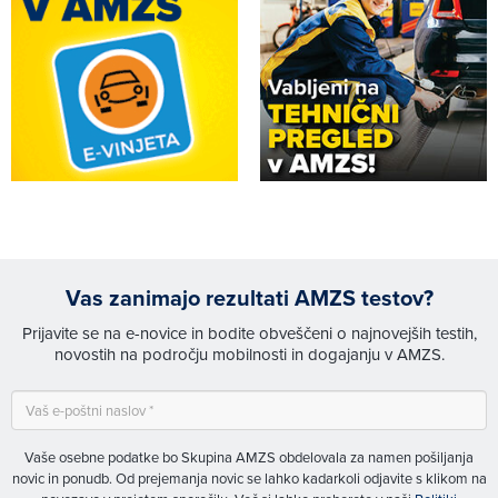
Vas zanimajo rezultati AMZS testov?
Prijavite se na e-novice in bodite obveščeni o najnovejših testih,
novostih na področju mobilnosti in dogajanju v AMZS.
Vaše osebne podatke bo Skupina AMZS obdelovala za namen pošiljanja
novic in ponudb. Od prejemanja novic se lahko kadarkoli odjavite s klikom na