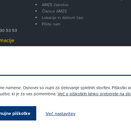
AMZS članstvo
i
Članice AMZS
Lokacije in delovni časi
Pišite nam
530 53 53
macije
 00
 namene. Osnovni so nujni za delovanje spletnih storitev. Piškotki an
onudbe, ki je za vas pomembna.
Več o piškotkih lahko preberete na str
Pri spletni včlanitvi so podprta naslednja plačilna sredstva:
nujne piškotke
Več nastavitev