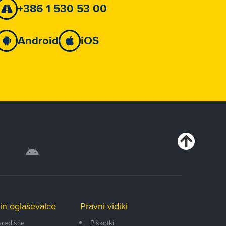
+386 1 530 53 00
Android
iOS
in oglaševalce
Pravni vidiki
središče
Piškotki