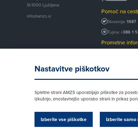
SI-1000
Ljubljana
Pomoč na cest
info@amzs.si
Slovenija:
1987
Tujina:
+386 1 
Prometne infor
+386 1 530 53
Android AMZS
Nastavitve piškotkov
iOS AMZS
Spletne strani AMZS uporabljajo piškotke za posebne
izkušnjo, enostavnejšo uporabo strani in prikaz p
© AMZS
Produkcija:
Creatim
|
Izberite vse piškotke
Izberite samo 