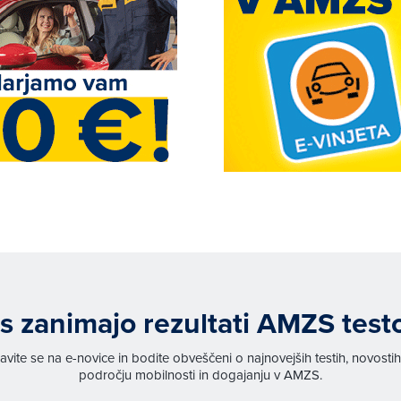
s zanimajo rezultati AMZS test
javite se na e-novice in bodite obveščeni o najnovejših testih, novosti
področju mobilnosti in dogajanju v AMZS.