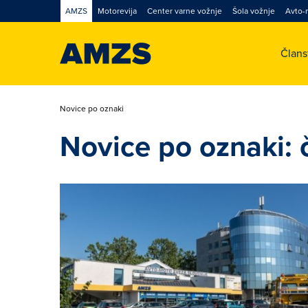
AMZS
Motorevija
Center varne vožnje
Šola vožnje
Avto-
Član
Novice po oznaki
Novice po oznaki: