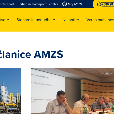
moto šport
Karting in motošportni center
Moj AMZS
stvo
Storitve in ponudba
Na poti
Varna mobilno
 članice AMZS