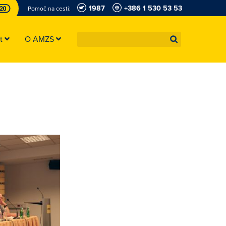
1987
+386 1 530 53 53
Pomoč na cesti:
st
O AMZS