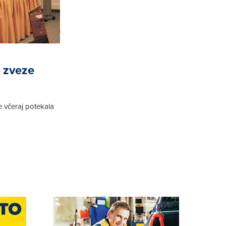
 zveze
e včeraj potekala