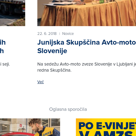
22. 6. 2018
Novice
|
ih
Junijska Skupščina Avto-moto
ah
Slovenije
seji.
Na sedežu Avto-moto zveze Slovenije v Ljubljani j
redna Skupščina.
Več
Oglasna sporočila