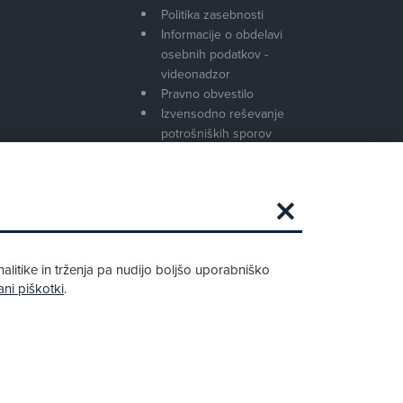
Politika zasebnosti
Informacije o obdelavi
osebnih podatkov -
videonadzor
Pravno obvestilo
Izvensodno reševanje
potrošniških sporov
Splošni pogoji članstva AMZS
Cenik članstva AMZS
Zapri
Podarjamo vam 10 €!
alitike in trženja pa nudijo boljšo uporabniško
Obstoječi in novi AMZS člani, ki boste v
ani piškotki
.
AMZS centru sklenili avtomobilsko
zavarovanje in opravili registracijo vozila,
boste prejeli vrednostno darilno kartico z
dobroimetjem v višini 10 €.
Kako do darila?