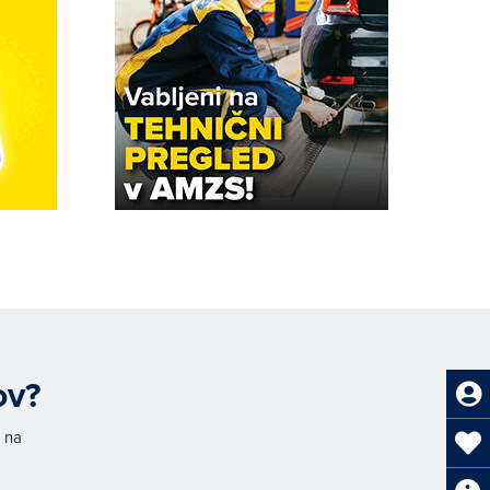
ov?
h na