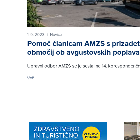
1. 9. 2023
Novice
|
Pomoč članicam AMZS s prizadet
območij ob avgustovskih poplav
Upravni odbor AMZS se je sestal na 14. korespondenčni 
Več