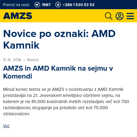
Pomoč na cesti:
1987
+386 1 530 53 53
Novice po oznaki: AMD
t
Karting in motošportni center
Najboljši za volanom
Moj AMZS
Kamnik
11. 10. 2016
Novice
|
AMZS in AMD Kamnik na sejmu v
Komendi
Minuli konec tedna se je AMZS v sodelovanju z AMD Kamnik
predstavljal na 21. Jesenskem kmetijsko-obrtnem sejmu, na
katerem je na 45.000 kvadratnih metrih razstavljalo več kot 700
razstavljavcev, dogajanje pa privabilo več kot 75.000
obiskovalcev.
Več