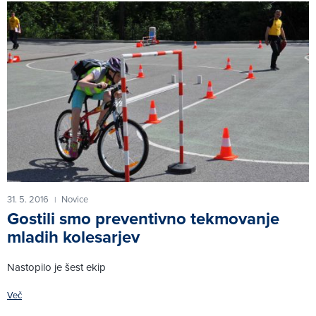
31. 5. 2016
Novice
|
Gostili smo preventivno tekmovanje
mladih kolesarjev
Nastopilo je šest ekip
Več