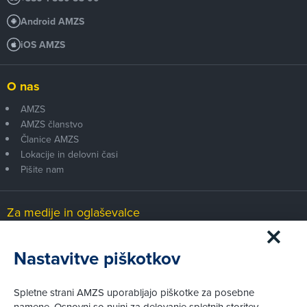
Android AMZS
iOS AMZS
O nas
AMZS
AMZS članstvo
Članice AMZS
Lokacije in delovni časi
Pišite nam
Za medije in oglaševalce
Medijsko središče
Nastavitve piškotkov
Pravni vidiki
Spletne strani AMZS uporabljajo piškotke za posebne
Piškotki
namene. Osnovni so nujni za delovanje spletnih storitev.