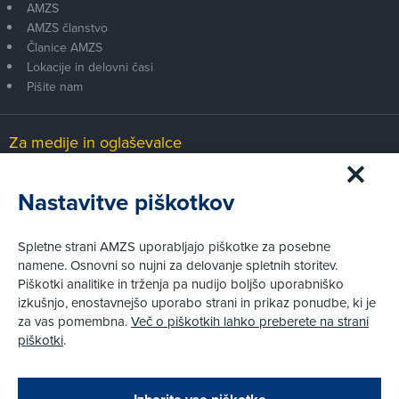
AMZS
AMZS članstvo
Članice AMZS
Lokacije in delovni časi
Pišite nam
Za medije in oglaševalce
Medijsko središče
Nastavitve piškotkov
Pravni vidiki
Spletne strani AMZS uporabljajo piškotke za posebne
Piškotki
namene. Osnovni so nujni za delovanje spletnih storitev.
Politika zasebnosti
Piškotki analitike in trženja pa nudijo boljšo uporabniško
Informacije o obdelavi osebnih podatkov - videonadzor
izkušnjo, enostavnejšo uporabo strani in prikaz ponudbe, ki je
Pravno obvestilo
za vas pomembna.
Več o piškotkih lahko preberete na strani
Izvensodno reševanje potrošniških sporov
piškotki
.
Splošni pogoji članstva AMZS
Cenik članstva AMZS
Zapri
Podarjamo vam 10 €!