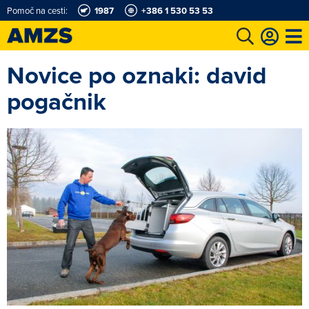
Pomoč na cesti:
1987
+386 1 530 53 53
Novice po oznaki: david
t
Karting in motošportni center
Najboljši za volanom
Moj AMZS
pogačnik