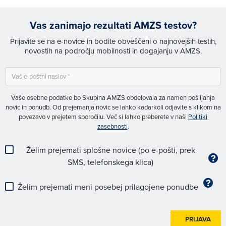
Vas zanimajo rezultati AMZS testov?
Prijavite se na e-novice in bodite obveščeni o najnovejših testih,
novostih na področju mobilnosti in dogajanju v AMZS.
Vaše osebne podatke bo Skupina AMZS obdelovala za namen pošiljanja
novic in ponudb. Od prejemanja novic se lahko kadarkoli odjavite s klikom na
povezavo v prejetem sporočilu. Več si lahko preberete v naši
Politiki
zasebnosti
.
Želim prejemati splošne novice (po e-pošti, prek
SMS, telefonskega klica)
Želim prejemati meni posebej prilagojene ponudbe
PRIJAVA