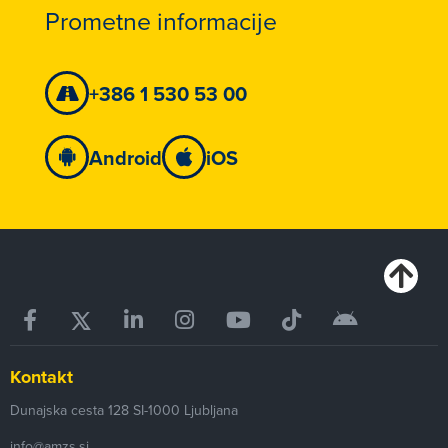
Prometne informacije
+386 1 530 53 00
Android
iOS
Kontakt
Dunajska cesta 128
SI-1000
Ljubljana
info@amzs.si