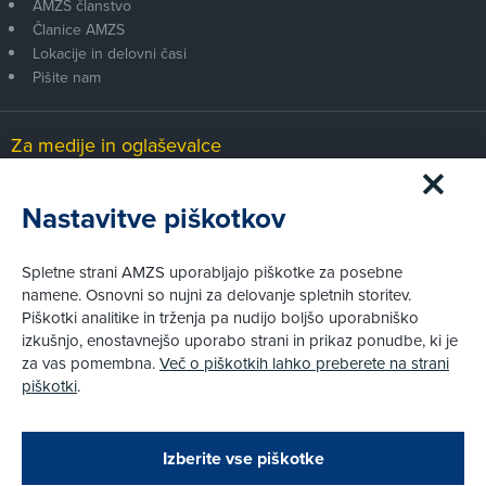
AMZS članstvo
Članice AMZS
Lokacije in delovni časi
Pišite nam
Za medije in oglaševalce
Medijsko središče
Nastavitve piškotkov
Pravni vidiki
Spletne strani AMZS uporabljajo piškotke za posebne
Piškotki
namene. Osnovni so nujni za delovanje spletnih storitev.
Politika zasebnosti
Piškotki analitike in trženja pa nudijo boljšo uporabniško
Informacije o obdelavi osebnih podatkov - videonadzor
izkušnjo, enostavnejšo uporabo strani in prikaz ponudbe, ki je
Pravno obvestilo
za vas pomembna.
Več o piškotkih lahko preberete na strani
Izvensodno reševanje potrošniških sporov
piškotki
.
Splošni pogoji članstva AMZS
Cenik članstva AMZS
Zapri
Podarjamo vam 10 €!
Izberite vse piškotke
Obstoječi in novi AMZS člani, ki boste v AMZS