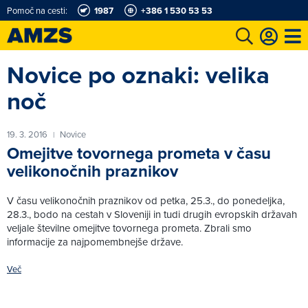
Pomoč na cesti:
1987
+386 1 530 53 53
Novice po oznaki: velika
t
Karting in motošportni center
Najboljši za volanom
Moj AMZS
noč
19. 3. 2016
Novice
|
Omejitve tovornega prometa v času
velikonočnih praznikov
V času velikonočnih praznikov od petka, 25.3., do ponedeljka,
28.3., bodo na cestah v Sloveniji in tudi drugih evropskih državah
veljale številne omejitve tovornega prometa. Zbrali smo
informacije za najpomembnejše države.
Več