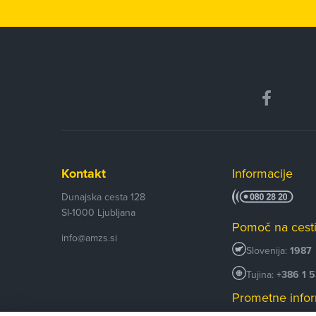
Kontakt
Informacije
Dunajska cesta 128
SI-1000
Ljubljana
Pomoč na cest
info@amzs.si
Slovenija:
1987
Tujina:
+386 1 
Prometne infor