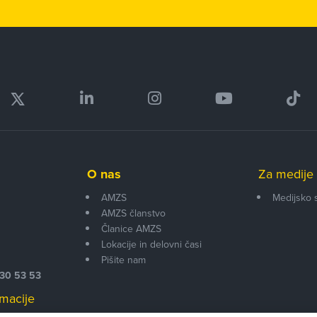
O nas
Za medije 
AMZS
Medijsko 
AMZS članstvo
i
Članice AMZS
Lokacije in delovni časi
Pišite nam
530 53 53
macije