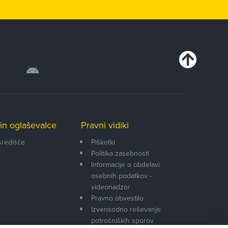
in oglaševalce
Pravni vidiki
središče
Piškotki
Politika zasebnosti
Informacije o obdelavi
osebnih podatkov -
videonadzor
Pravno obvestilo
Izvensodno reševanje
potrošniških sporov