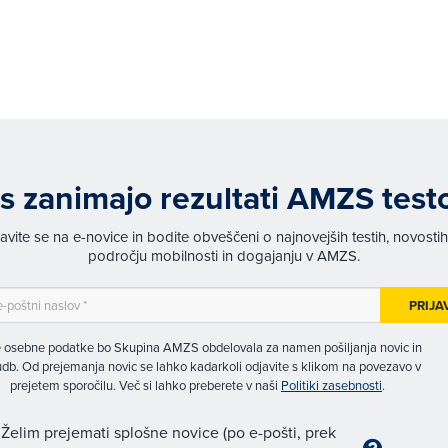
s zanimajo rezultati AMZS test
javite se na e-novice in bodite obveščeni o najnovejših testih, novosti
področju mobilnosti in dogajanju v AMZS.
PRIJA
 osebne podatke bo Skupina AMZS obdelovala za namen pošiljanja novic in
db. Od prejemanja novic se lahko kadarkoli odjavite s klikom na povezavo v
prejetem sporočilu. Več si lahko preberete v naši
Politiki zasebnosti
.
Želim prejemati splošne novice (po e-pošti, prek