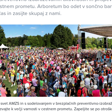
estnem prometu. Arboretum bo odet v sončno barv
čas in zasijte skupaj z nami.
 svet AMZS in s sodelovanjem v brezplačnih preventivno-izobra
pevajte k večji varnosti v cestnem prometu. Zapeljite se po otr