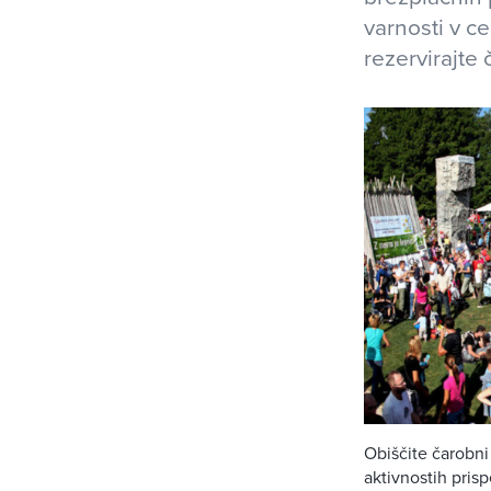
varnosti v c
rezervirajte 
Obiščite čarobni
aktivnostih pris