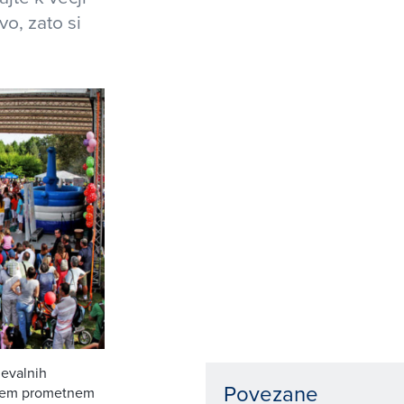
o, zato si
ževalnih
Povezane
oškem prometnem