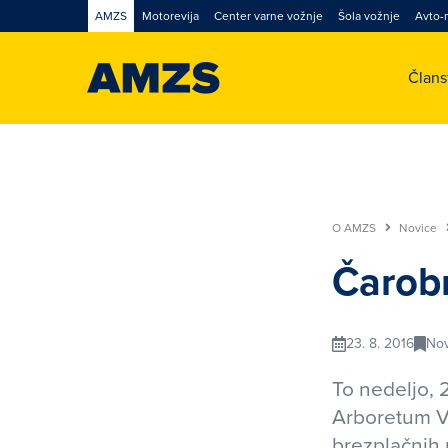
AMZS
Motorevija
Center varne vožnje
Šola vožnje
Avto-
Član
O AMZS
Novice
Čarob
23. 8. 2016
Nov
To nedeljo, 2
Arboretum Vo
brezplačnih 