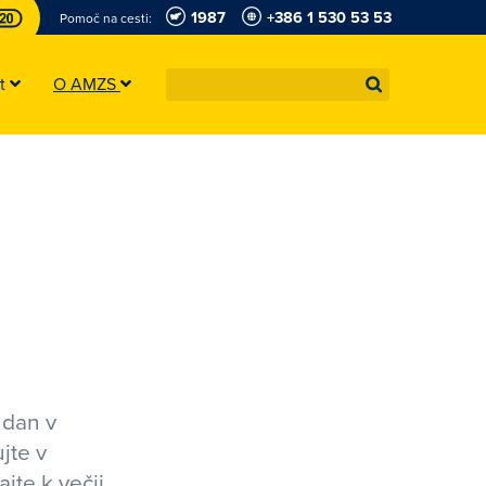
1987
+386 1 530 53 53
Pomoč na cesti:
st
O AMZS
 dan v
jte v
jte k večji