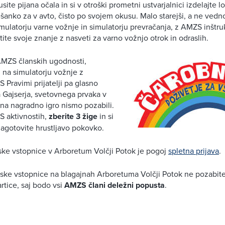
site pijana očala in si v otroški prometni ustvarjalnici izdelajte 
ešanko za v avto, čisto po svojem okusu. Malo starejši, a ne ved
imulatorju varne vožnje in simulatorju prevračanja, z AMZS inštr
ite svoje znanje z nasveti za varno vožnjo otrok in odraslih.
AMZS članskih ugodnosti,
g na simulatorju vožnje z
Pravimi prijatelji pa glasno
a Gajserja, svetovnega prvaka v
na nagradno igro nismo pozabili.
S aktivnostih,
zberite 3 žige
in si
agotovite hrustljavo pokovko.
ske vstopnice v Arboretum Volčji Potok je pogoj
spletna prijava
.
inske vstopnice na blagajnah Arboretuma Volčji Potok ne pozabit
tice, saj bodo vsi
AMZS člani deležni popusta
.