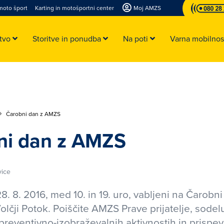
moto šport
Karting in motošportni center
Moj AMZS
stvo
Storitve in ponudba
Na poti
Varna mobilno
Čarobni dan z AMZS
ni dan z AMZS
ice
8. 8. 2016, med 10. in 19. uro, vabljeni na Čarobni
lčji Potok. Poiščite AMZS Prave prijatelje, sodelu
preventivno-izobraževalnih aktivnostih in prispeva