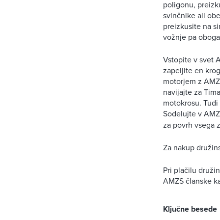
poligonu, preizku
svinčnike ali ob
preizkusite na s
vožnje pa obogat
Vstopite v svet 
zapeljite en kro
motorjem z AMZS 
navijajte za Tim
motokrosu. Tudi 
Sodelujte v AMZ
za povrh vsega z
Za nakup družin
Pri plačilu druž
AMZS članske kar
Ključne besede