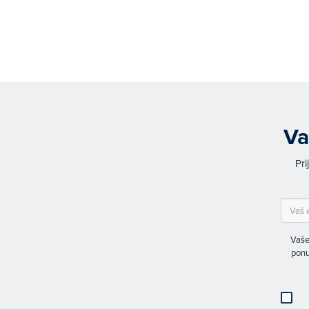
Va
Pri
Vaše
ponu