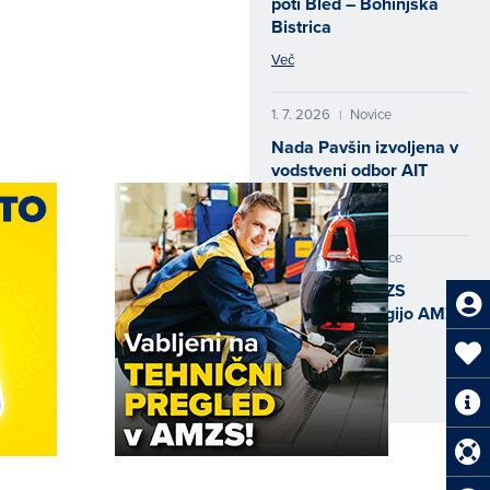
poti Bled – Bohinjska
Bistrica
Več
1. 7. 2026
Novice
|
Nada Pavšin izvoljena v
vodstveni odbor AIT
Več
15. 6. 2026
Novice
|
Skupščina AMZS
sprejela strategijo AMZS
2026–2030
Več