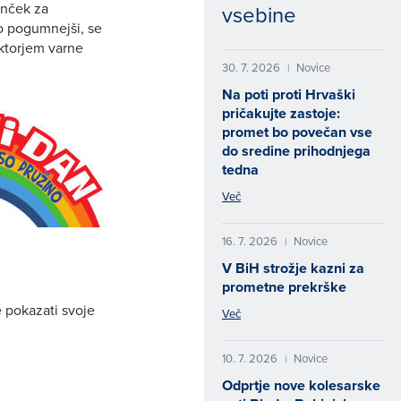
lonček za
vsebine
no pogumnejši, se
uktorjem varne
30. 7. 2026
Novice
|
Na poti proti Hrvaški
pričakujte zastoje:
promet bo povečan vse
do sredine prihodnjega
tedna
Več
16. 7. 2026
Novice
|
V BiH strožje kazni za
prometne prekrške
e pokazati svoje
Več
10. 7. 2026
Novice
|
Odprtje nove kolesarske