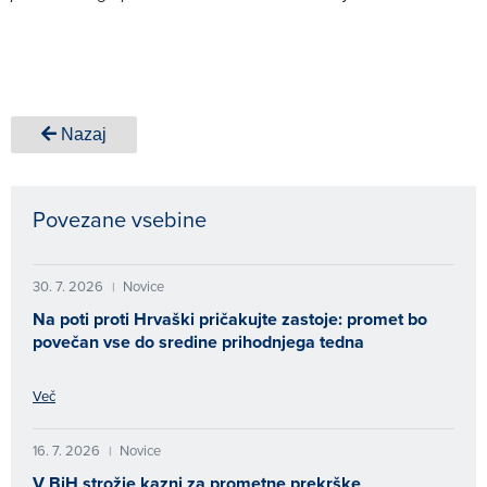
Nazaj
Povezane vsebine
30. 7. 2026
Novice
|
Na poti proti Hrvaški pričakujte zastoje: promet bo
povečan vse do sredine prihodnjega tedna
Več
16. 7. 2026
Novice
|
V BiH strožje kazni za prometne prekrške