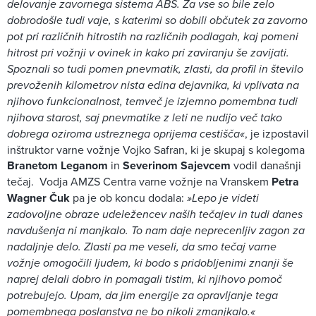
delovanje zavornega sistema ABS. Za vse so bile zelo
dobrodošle tudi vaje, s katerimi so dobili občutek za zavorno
pot pri različnih hitrostih na različnih podlagah, kaj pomeni
hitrost pri vožnji v ovinek in kako pri zaviranju še zavijati.
Spoznali so tudi pomen pnevmatik, zlasti, da profil in število
prevoženih kilometrov nista edina dejavnika, ki vplivata na
njihovo funkcionalnost, temveč je izjemno pomembna tudi
njihova starost, saj pnevmatike z leti ne nudijo več tako
dobrega oziroma ustreznega oprijema cestišča«
, je izpostavil
inštruktor varne vožnje Vojko Safran, ki je skupaj s kolegoma
Branetom Leganom
in
Severinom Sajevcem
vodil današnji
tečaj. Vodja AMZS Centra varne vožnje na Vranskem
Petra
Wagner Čuk
pa je ob koncu dodala:
»Lepo je videti
zadovoljne obraze udeležencev naših tečajev in tudi danes
navdušenja ni manjkalo. To nam daje neprecenljiv zagon za
nadaljnje delo. Zlasti pa me veseli, da smo tečaj varne
vožnje omogočili ljudem, ki bodo s pridobljenimi znanji še
naprej delali dobro in pomagali tistim, ki njihovo pomoč
potrebujejo. Upam, da jim energije za opravljanje tega
pomembnega poslanstva ne bo nikoli zmanjkalo.«