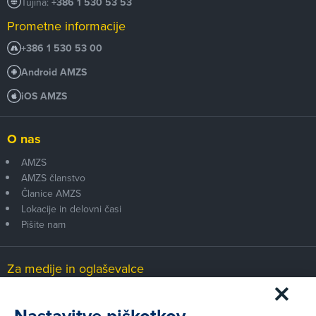
Tujina:
+386 1 530 53 53
Prometne informacije
+386 1 530 53 00
Android AMZS
iOS AMZS
O nas
AMZS
AMZS članstvo
Članice AMZS
Lokacije in delovni časi
Pišite nam
Za medije in oglaševalce
Medijsko središče
Nastavitve piškotkov