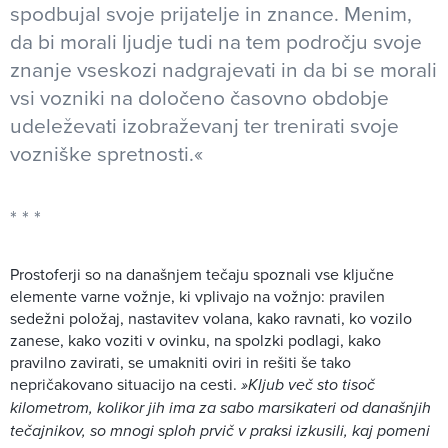
spodbujal svoje prijatelje in znance. Menim,
da bi morali ljudje tudi na tem področju svoje
znanje vseskozi nadgrajevati in da bi se morali
vsi vozniki na določeno časovno obdobje
udeleževati izobraževanj ter trenirati svoje
vozniške spretnosti.«
Prostoferji so na današnjem tečaju spoznali vse ključne
elemente varne vožnje, ki vplivajo na vožnjo: pravilen
sedežni položaj, nastavitev volana, kako ravnati, ko vozilo
zanese, kako voziti v ovinku, na spolzki podlagi, kako
pravilno zavirati, se umakniti oviri in rešiti še tako
nepričakovano situacijo na cesti.
»Kljub več sto tisoč
kilometrom, kolikor jih ima za sabo marsikateri od današnjih
tečajnikov, so mnogi sploh prvič v praksi izkusili, kaj pomeni