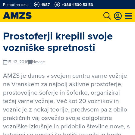
Pomoč na cesti:
1987
+386 1 530 53 53
t
Karting in motošportni center
Najboljši za volanom
Moj AMZS
Prostoferji krepili svoje
vozniške spretnosti
15. 12. 2016
Novice
AMZS je danes v svojem centru varne vožnje
na Vranskem za najbolj aktivne prostoferje,
prostovoljne šoferje in šoferke, organiziral
tečaj varne vožnje. Več kot 20 voznikov in
voznic je z nekaj teorije, predvsem pa z obilo
praktičnih vaj osvežilo svoje dolgoletne
vozniške izkušnje in pridobilo številne nove, s
katerimi so postali še boljši vozniki in bodo