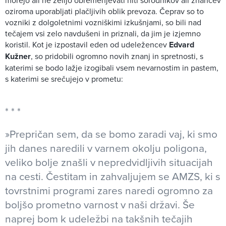
morejo ali ne želijo obremenjevati niti sorodnikov ali znancev
oziroma uporabljati plačljivih oblik prevoza. Čeprav so to
vozniki z dolgoletnimi vozniškimi izkušnjami, so bili nad
tečajem vsi zelo navdušeni in priznali, da jim je izjemno
koristil. Kot je izpostavil eden od udeležencev
Edvard
Kužner
, so pridobili ogromno novih znanj in spretnosti, s
katerimi se bodo lažje izogibali vsem nevarnostim in pastem,
s katerimi se srečujejo v prometu:
»Prepričan sem, da se bomo zaradi vaj, ki smo
jih danes naredili v varnem okolju poligona,
veliko bolje znašli v nepredvidljivih situacijah
na cesti. Čestitam in zahvaljujem se AMZS, ki s
tovrstnimi programi zares naredi ogromno za
boljšo prometno varnost v naši državi. Še
naprej bom k udeležbi na takšnih tečajih