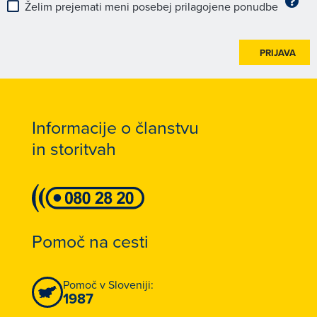
Želim prejemati meni posebej prilagojene ponudbe
PRIJAVA
Informacije o članstvu
in storitvah
Pomoč na cesti
Pomoč v Sloveniji:
1987