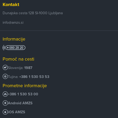
Kontakt
Dunajska cesta 128
SI-1000
Ljubljana
info@amzs.si
Informacije
Pomoč na cesti
Slovenija:
1987
Tujina:
+386 1 530 53 53
Prometne informacije
+386 1 530 53 00
Android AMZS
iOS AMZS