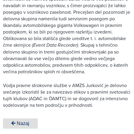
navadah in ravnanju voznikov, s čimer proizvajalci že lahko
posegajo v voznikovo zasebnost. Precejšen del pozornosti je
delovna skupina namenila tudi servisnim posegom po
škandalu avtomobilskega giganta Volkswagen in pravnim
postopkom, ki so bili po njegovem razkritju izvedeni.
Oblikovana so bila stališča glede ureditve t. i. avtomobilske
črne skrinjice
(Event Data Recorder).
Skupaj s tehnično
delovno skupino in tremi gostujočimi strokovnjaki pa so
obravnavali še vse večjo dilemo glede vedno večjega
odpoklica avtomobilov, predvsem tihih odpoklicev, o katerih
večina potrošnikov sploh ni obveščena.
Vodja pravne strokovne službe v AMZS Jurkovič je delovno
srečanje izkoristil še za navezavo stikov s pravnimi svetovalci
tujih klubov (ADAC in ÖAMTC) in se dogovoril za intenzivno
sodelovanje na tem področju v prihodnosti.
Nazaj