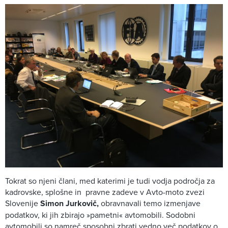
Tokrat so njeni člani, med katerimi je tudi vodja področja za
kadrovske, splošne in pravne zadeve v Avto-moto zvezi
Slovenije
Simon Jurkovič,
obravnavali temo izmenjave
podatkov, ki jih zbirajo »pametni« avtomobili. Sodobni
avtomobili so namreč sposobni zbrati vedno več podatkov o