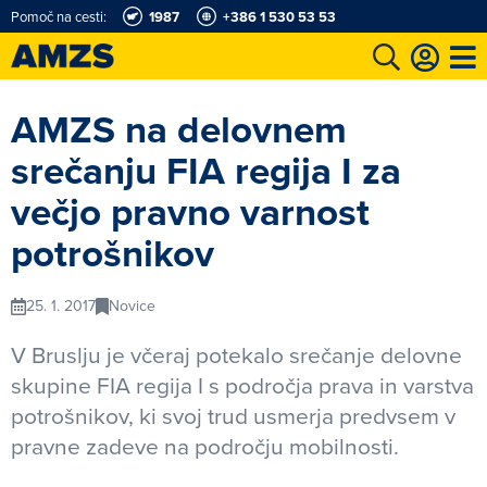
Pomoč na cesti:
1987
+386 1 530 53 53
t
Karting in motošportni center
Najboljši za volanom
Moj AMZS
AMZS na delovnem
srečanju FIA regija I za
večjo pravno varnost
potrošnikov
25. 1. 2017
Novice
V Bruslju je včeraj potekalo srečanje delovne
skupine FIA regija I s področja prava in varstva
potrošnikov, ki svoj trud usmerja predvsem v
pravne zadeve na področju mobilnosti.