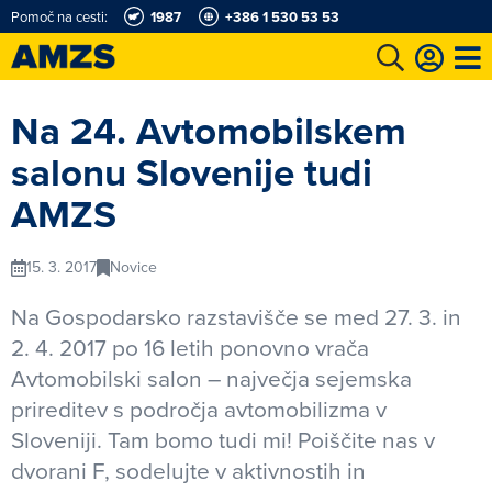
Pomoč na cesti:
1987
+386 1 530 53 53
t
Karting in motošportni center
Najboljši za volanom
Moj AMZS
Na 24. Avtomobilskem
salonu Slovenije tudi
AMZS
15. 3. 2017
Novice
Na Gospodarsko razstavišče se med 27. 3. in
2. 4. 2017 po 16 letih ponovno vrača
Avtomobilski salon – največja sejemska
prireditev s področja avtomobilizma v
Sloveniji. Tam bomo tudi mi! Poiščite nas v
dvorani F, sodelujte v aktivnostih in