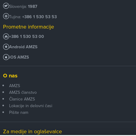
Slovenija:
1987
Tujina:
+386 1 530 53 53
Prometne informacije
+386 1 530 53 00
Android AMZS
iOS AMZS
O nas
AMZS
AMZS članstvo
Članice AMZS
Lokacije in delovni časi
Pišite nam
Za medije in oglaševalce