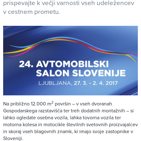
prispevajte k večji varnosti vseh udeležencev
v cestnem prometu.
2
Na približno 12.000 m
površin – v vseh dvoranah
Gospodarskega razstavišča ter treh dodatnih montažnih – si
lahko ogledate osebna vozila, lahka tovorna vozila ter
motorna kolesa in motocikle številnih svetovnih proizvajalcev
in skoraj vseh blagovnih znamk, ki imajo svoje zastopnike v
Sloveniji.