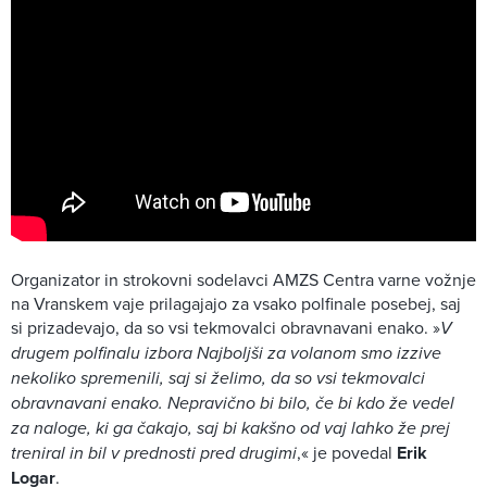
Organizator in strokovni sodelavci AMZS Centra varne vožnje
na Vranskem vaje prilagajajo za vsako polfinale posebej, saj
si prizadevajo, da so vsi tekmovalci obravnavani enako. »
V
drugem polfinalu izbora Najboljši za volanom smo izzive
nekoliko spremenili, saj si želimo, da so vsi tekmovalci
obravnavani enako. Nepravično bi bilo, če bi kdo že vedel
za naloge, ki ga čakajo, saj bi kakšno od vaj lahko že prej
treniral in bil v prednosti pred drugimi
,« je povedal
Erik
Logar
.