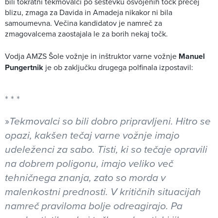
bili tokratni tekmovalci po seštevku osvojenih točk precej
blizu, zmaga za Davida in Amadeja nikakor ni bila
samoumevna. Večina kandidatov je namreč za
zmagovalcema zaostajala le za borih nekaj točk.
Vodja AMZS Šole vožnje in inštruktor varne vožnje
Manuel
Pungertnik
je ob zaključku drugega polfinala izpostavil:
»
Tekmovalci so bili dobro pripravljeni. Hitro se
opazi, kakšen tečaj varne vožnje imajo
udeleženci za sabo. Tisti, ki so tečaje opravili
na dobrem poligonu, imajo veliko več
tehničnega znanja, zato so morda v
malenkostni prednosti. V kritičnih situacijah
namreč praviloma bolje odreagirajo. Pa