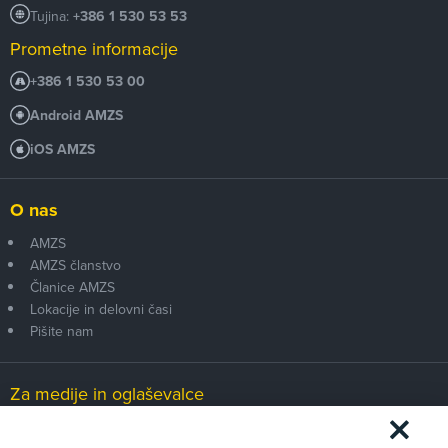
Tujina:
+386 1 530 53 53
Prometne informacije
+386 1 530 53 00
Android AMZS
iOS AMZS
O nas
AMZS
AMZS članstvo
Članice AMZS
Lokacije in delovni časi
Pišite nam
Za medije in oglaševalce
Medijsko središče