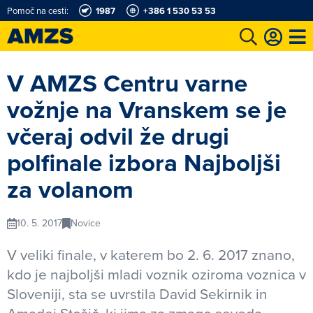
Pomoč na cesti:
1987
+386 1 530 53 53
t
Karting in motošportni center
Najboljši za volanom
Moj AMZS
V AMZS Centru varne
vožnje na Vranskem se je
včeraj odvil že drugi
polfinale izbora Najboljši
za volanom
10. 5. 2017
Novice
V veliki finale, v katerem bo 2. 6. 2017 znano,
kdo je najboljši mladi voznik oziroma voznica v
Sloveniji, sta se uvrstila David Sekirnik in