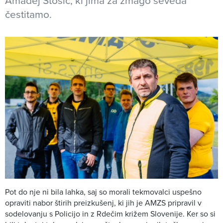
Amadej Stošič, ki jima za zmago seveda
čestitamo.
Pot do nje ni bila lahka, saj so morali tekmovalci uspešno
opraviti nabor štirih preizkušenj, ki jih je AMZS pripravil v
sodelovanju s Policijo in z Rdečim križem Slovenije. Ker so si