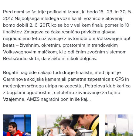
Pred nami so še trije polfinalni izbori, ki bodo 16., 23. in 30. 5.
2017. Najboljšega mladega voznika ali voznico v Sloveniji
bomo dobili 2. 6. 2017, ko se bo v velikem finalu pomerilo 10
finalistov. Zmagovalca čaka resnično privlačna glavna
nagrada: eno leto uživancije z avtomobilom Volkswagen up!
beats – živahnim, okretnim, prostornim in trendovskim
Volkswagnovim malčkom, ki z odličnim zvočnim sistemom
BeatsAudio skrbi, da v avtu ni nikoli dolgčas.
Bogate nagrade čakajo tudi druge finaliste, med njimi je
Garminova akcijska kamera ali pametna zapestnica z GPS in
merjenjem srčnega utripa na zapestju, Petrolova klub kartica
z bogatimi ugodnostmi, celoletno zavarovanje za tujino
Vzajemne, AMZS nagradni bon in še kaj...