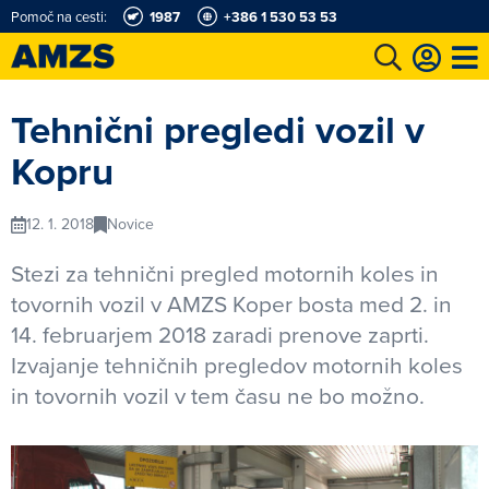
Pomoč na cesti:
1987
+386 1 530 53 53
t
Karting in motošportni center
Najboljši za volanom
Moj AMZS
Tehnični pregledi vozil v
Kopru
12. 1. 2018
Novice
Stezi za tehnični pregled motornih koles in
tovornih vozil v AMZS Koper bosta med 2. in
14. februarjem 2018 zaradi prenove zaprti.
Izvajanje tehničnih pregledov motornih koles
in tovornih vozil v tem času ne bo možno.