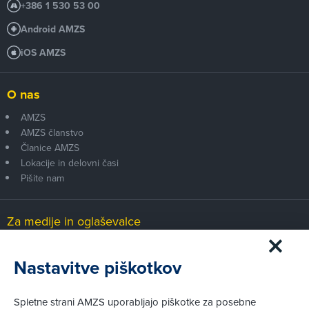
+386 1 530 53 00
Android AMZS
iOS AMZS
O nas
AMZS
AMZS članstvo
Članice AMZS
Lokacije in delovni časi
Pišite nam
Za medije in oglaševalce
Medijsko središče
Nastavitve piškotkov
Pravni vidiki
Spletne strani AMZS uporabljajo piškotke za posebne