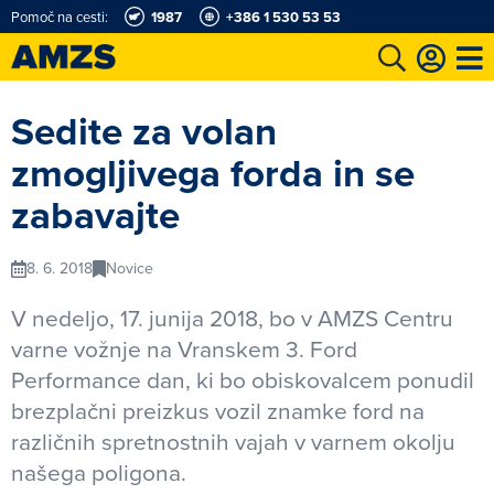
Pomoč na cesti:
1987
+386 1 530 53 53
t
Karting in motošportni center
Najboljši za volanom
Moj AMZS
Sedite za volan
zmogljivega forda in se
zabavajte
8. 6. 2018
Novice
V nedeljo, 17. junija 2018, bo v AMZS Centru
varne vožnje na Vranskem 3. Ford
Performance dan, ki bo obiskovalcem ponudil
brezplačni preizkus vozil znamke ford na
različnih spretnostnih vajah v varnem okolju
našega poligona.