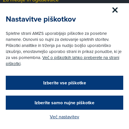
Medijsko središče
Nastavitve piškotkov
Pravni vidiki
Spletne strani AMZS uporabljajo piškotke za posebne
Piškotki
namene. Osnovni so nujni za delovanje spletnih storitev.
Politika zasebnosti
Piškotki analitike in trženja pa nudijo boljšo uporabniško
Informacije o obdelavi osebnih podatkov - videonadzor
izkušnjo, enostavnejšo uporabo strani in prikaz ponudbe, ki je
Pravno obvestilo
za vas pomembna.
Več o piškotkih lahko preberete na strani
Izvensodno reševanje potrošniških sporov
piškotki
.
Splošni pogoji članstva AMZS
Cenik članstva AMZS
Zapri
Podarjamo vam 10 €!
Izberite vse piškotke
Obstoječi in novi AMZS člani, ki boste v AMZS
centru sklenili avtomobilsko zavarovanje in
© AMZS
Produkcija:
Creatim
|
opravili registracijo vozila, boste prejeli
Pri spletni včlanitvi so podprta naslednja plačilna sredstva:
vrednostno darilno kartico z dobroimetjem v višini
Izberite samo nujne piškotke
10 €.
Več nastavitev
Kako do darila?