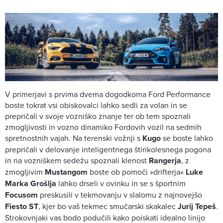
V primerjavi s prvima dvema dogodkoma Ford Performance
boste tokrat vsi obiskovalci lahko sedli za volan in se
prepričali v svoje vozniško znanje ter ob tem spoznali
zmogljivosti in vozno dinamiko Fordovih vozil na sedmih
spretnostnih vajah. Na terenski vožnji s
Kugo
se boste lahko
prepričali v delovanje inteligentnega štirikolesnega pogona
in na vozniškem sedežu spoznali klenost
Rangerja
, z
zmogljivim
Mustangom
boste ob pomoči »drifterja«
Luke
Marka Grošlja
lahko drseli v ovinku in se s športnim
Focusom
preskusili v tekmovanju v slalomu z najnovejšo
Fiesto ST
, kjer bo vaš tekmec smučarski skakalec
Jurij Tepeš
.
Strokovnjaki vas bodo podučili kako poiskati idealno linijo