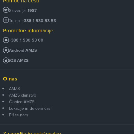
Pomoč na cesti
Slovenija:
1987
Tujina:
+386 1 530 53 53
Prometne informacije
+386 1 530 53 00
Android AMZS
iOS AMZS
O nas
AMZS
AMZS članstvo
Članice AMZS
Lokacije in delovni časi
Pišite nam
Za medije in oglaševalce