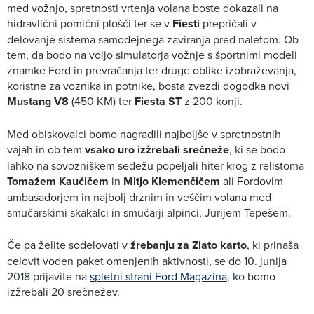
med vožnjo, spretnosti vrtenja volana boste dokazali na
hidravlični pomični plošči ter se v
Fiesti
prepričali v
delovanje sistema samodejnega zaviranja pred naletom. Ob
tem, da bodo na voljo simulatorja vožnje s športnimi modeli
znamke Ford in prevračanja ter druge oblike izobraževanja,
koristne za voznika in potnike, bosta zvezdi dogodka novi
Mustang V8
(450 KM) ter
Fiesta ST
z 200 konji.
Med obiskovalci bomo nagradili najboljše v spretnostnih
vajah in ob tem
vsako uro izžrebali srečneže
, ki se bodo
lahko na sovozniškem sedežu popeljali hiter krog z relistoma
Tomažem Kaučičem
in
Mitjo Klemenčičem
ali Fordovim
ambasadorjem in najbolj drznim in veščim volana med
smučarskimi skakalci in smučarji alpinci, Jurijem Tepešem.
Če pa želite sodelovati v
žrebanju za Zlato karto
, ki prinaša
celovit voden paket omenjenih aktivnosti, se do 10. junija
2018 prijavite na
spletni strani Ford Magazina
, ko bomo
izžrebali 20 srečnežev.