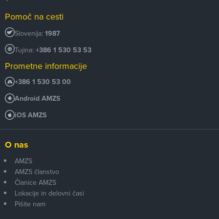
Pomoč na cesti
Slovenija:
1987
Tujina:
+386 1 530 53 53
Prometne informacije
+386 1 530 53 00
Android AMZS
iOS AMZS
O nas
AMZS
AMZS članstvo
Članice AMZS
Lokacije in delovni časi
Pišite nam