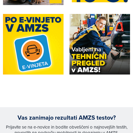
Vas zanimajo rezultati AMZS testov?
Prijavite se na e-novice in bodite obveščeni o najnovejših testih,
novostih na področju mobilnosti in dogajanju v AMZS.