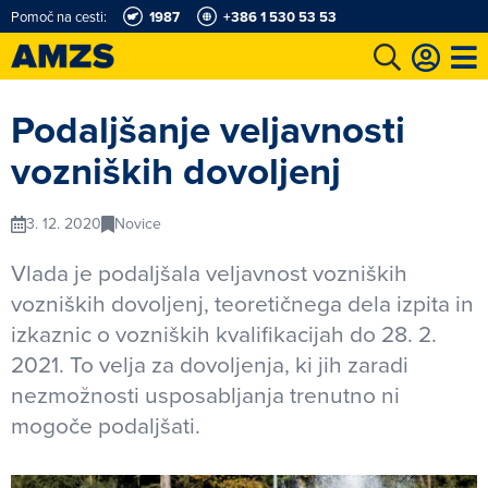
Pomoč na cesti:
1987
+386 1 530 53 53
t
Karting in motošportni center
Najboljši za volanom
Moj AMZS
Podaljšanje veljavnosti
vozniških dovoljenj
3. 12. 2020
Novice
Vlada je podaljšala veljavnost vozniških
vozniških dovoljenj, teoretičnega dela izpita in
izkaznic o vozniških kvalifikacijah do 28. 2.
2021. To velja za dovoljenja, ki jih zaradi
nezmožnosti usposabljanja trenutno ni
mogoče podaljšati.