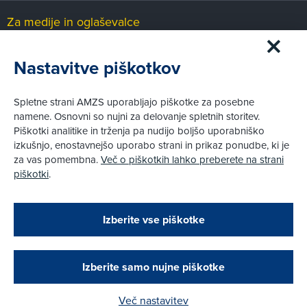
Za medije in oglaševalce
Medijsko središče
Nastavitve piškotkov
Pravni vidiki
Spletne strani AMZS uporabljajo piškotke za posebne
Piškotki
namene. Osnovni so nujni za delovanje spletnih storitev.
Politika zasebnosti
Piškotki analitike in trženja pa nudijo boljšo uporabniško
Informacije o obdelavi osebnih podatkov - videonadzor
izkušnjo, enostavnejšo uporabo strani in prikaz ponudbe, ki je
Pravno obvestilo
za vas pomembna.
Več o piškotkih lahko preberete na strani
Izvensodno reševanje potrošniških sporov
piškotki
.
Splošni pogoji članstva AMZS
Cenik članstva AMZS
Zapri
Podarjamo vam 10 €!
Izberite vse piškotke
Obstoječi in novi AMZS člani, ki boste v AMZS
centru sklenili avtomobilsko zavarovanje in
© AMZS
Produkcija:
Creatim
|
opravili registracijo vozila, boste prejeli
Pri spletni včlanitvi so podprta naslednja plačilna sredstva:
vrednostno darilno kartico z dobroimetjem v višini
Izberite samo nujne piškotke
10 €.
Več nastavitev
Kako do darila?