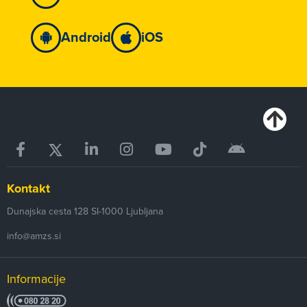
Android
iOS
Kontakt
Dunajska cesta 128
SI-1000
Ljubljana
info@amzs.si
Informacije