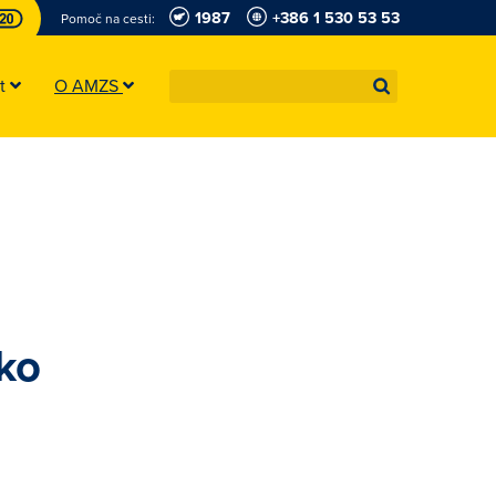
1987
+386 1 530 53 53
Pomoč na cesti:
st
O AMZS
sko