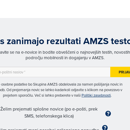
s zanimajo rezultati AMZS test
javite se na e-novice in bodite obveščeni o najnovejših testih, novosti
področju mobilnosti in dogajanju v AMZS.
PRIJA
 osebne podatke bo Skupina AMZS obdelovala za namen pošiljanja novic in
db. Od prejemanja novic se lahko kadarkoli odjavite s klikom na povezavo v
prejetem sporočilu. Več si lahko preberete v naši
Politiki zasebnosti
.
Želim prejemati splošne novice (po e-pošti, prek
SMS, telefonskega klica)