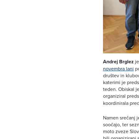
Andrej Brglez
je
novembra lani
po
društev in klubov
katerimi je pred
teden. Obiskal je
organiziral pred
koordinirala pre
Namen srečanj je 
soočajo, ter sez
moto zveze Slov
bili organizirani