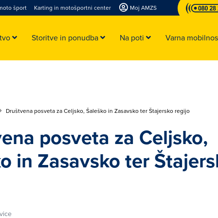
moto šport
Karting in motošportni center
Moj AMZS
stvo
Storitve in ponudba
Na poti
Varna mobilno
Društvena posveta za Celjsko, Šaleško in Zasavsko ter Štajersko regijo
ena posveta za Celjsko,
o in Zasavsko ter Štajer
vice