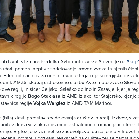
 ob izvolitvi za predsednika Avto-moto zveze Slovenije na
Skup
udaril pomen krepitve sodelovanja krovne zveze in njenih člani
. Eden od načinov za uresničevanje tega cilja so regijski posveti
sednik AMZS, skupaj s strokovno službo Avto-moto zveze Sloveni
 dve regiji, in sicer Celjsko, Šaleško dolino in Zasavje, kjer je reg
stavnik regije
Bogo Steklasa
iz AMD Izlake, ter Štajersko, kjer je
dstavnica regije
Vojka Werglez
iz AMD TAM Maribor.
(bila) zlasti predstavitev delovanja društev in regij, izzivov, s ka
nanitev društev z aktivnostmi in aktualnimi informacijami glede 
enije.
Brglez je izrazil veliko zadovoljstvo, da se je v prvih dveh r
 srečanji, povabilu odzvala velika večina društev ter se zahvalil 