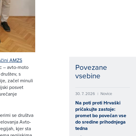
ščini AMZS
Povezane
c – avto-moto
 društev, s
vsebine
je, začel minuli
ijski posvet
 srečanje
30. 7. 2026
Novice
|
Na poti proti Hrvaški
pričakujte zastoje:
terimi se društva
promet bo povečan vse
delovanja Avto-
do sredine prihodnjega
tedna
egijah, kjer sta
obema regijskima