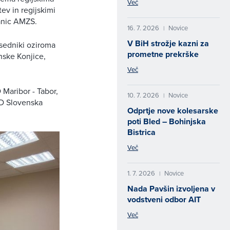
Več
ev in regijskimi
lanic AMZS.
16. 7. 2026
Novice
|
V BiH strožje kazni za
edsedniki oziroma
prometne prekrške
nske Konjice,
Več
 Maribor - Tabor,
10. 7. 2026
Novice
|
D Slovenska
Odprtje nove kolesarske
poti Bled – Bohinjska
Bistrica
Več
1. 7. 2026
Novice
|
Nada Pavšin izvoljena v
vodstveni odbor AIT
Več