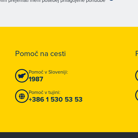
lim prejemati meni posebej prilagojene ponudbe
Pomoč na cesti
Pomoč v Sloveniji:
1987
Pomoč v tujini:
+386 1 530 53 53