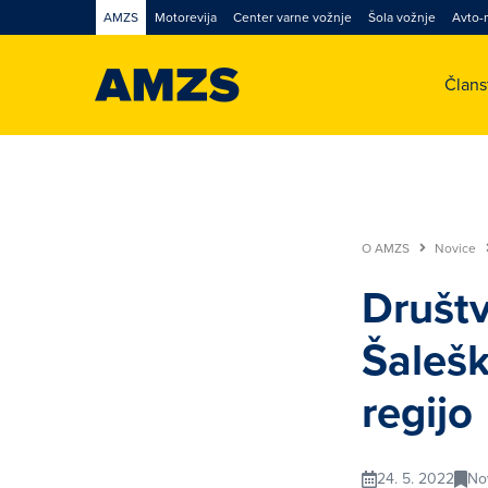
AMZS
Motorevija
Center varne vožnje
Šola vožnje
Avto-
Član
O AMZS
Novice
Društv
Šalešk
regijo
24. 5. 2022
No