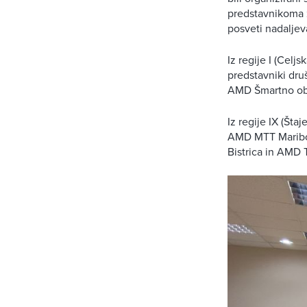
predstavnikoma z
posveti nadaljev
Iz regije I (Celj
predstavniki dr
AMD Šmartno ob 
Iz regije IX (Št
AMD MTT Maribo
Bistrica in AMD