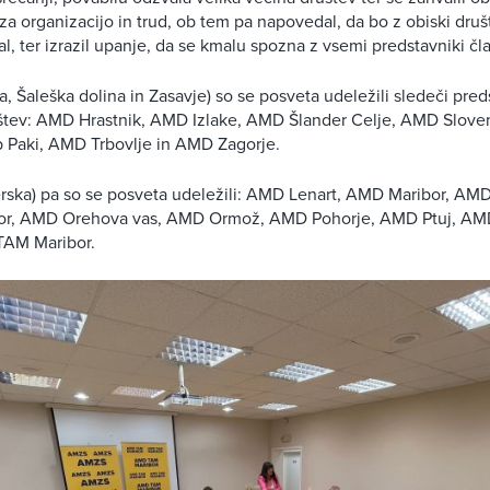
a organizacijo in trud, ob tem pa napovedal, da bo z obiski društ
al, ter izrazil upanje, da se kmalu spozna z vsemi predstavniki č
ska, Šaleška dolina in Zasavje) so se posveta udeležili sledeči pr
uštev: AMD Hrastnik, AMD Izlake, AMD Šlander Celje, AMD Slove
Paki, AMD Trbovlje in AMD Zagorje.
ajerska) pa so se posveta udeležili: AMD Lenart, AMD Maribor, AMD
r, AMD Orehova vas, AMD Ormož, AMD Pohorje, AMD Ptuj, AM
 TAM Maribor.