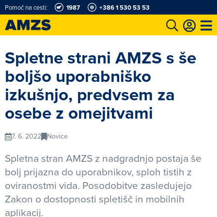
Pomoč na cesti:
1987
+386 1 530 53 53
t
Karting in motošportni center
Najboljši za volanom
Moj AMZS
Spletne strani AMZS s še
boljšo uporabniško
izkušnjo, predvsem za
osebe z omejitvami
7. 6. 2022
Novice
Spletna stran AMZS z nadgradnjo postaja še
bolj prijazna do uporabnikov, sploh tistih z
oviranostmi vida. Posodobitve zasledujejo
Zakon o dostopnosti spletišč in mobilnih
aplikacij.