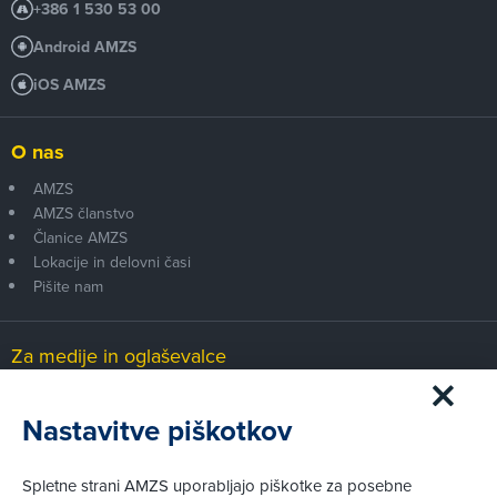
+386 1 530 53 00
Android AMZS
iOS AMZS
O nas
AMZS
AMZS članstvo
Članice AMZS
Lokacije in delovni časi
Pišite nam
Za medije in oglaševalce
Medijsko središče
Nastavitve piškotkov
Pravni vidiki
Spletne strani AMZS uporabljajo piškotke za posebne