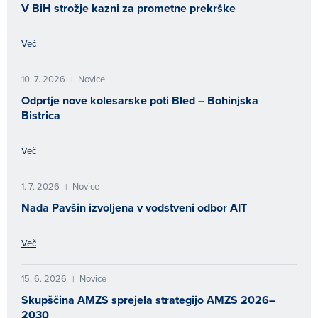
V BiH strožje kazni za prometne prekrške
Več
10. 7. 2026
Novice
|
Odprtje nove kolesarske poti Bled – Bohinjska
Bistrica
Več
1. 7. 2026
Novice
|
Nada Pavšin izvoljena v vodstveni odbor AIT
Več
15. 6. 2026
Novice
|
Skupščina AMZS sprejela strategijo AMZS 2026–
2030