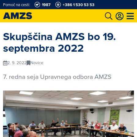
Pomoč na cesti:
1987
+386 1 530 53 53
t
Karting in motošportni center
Najboljši za volanom
Moj AMZS
Skupščina AMZS bo 19.
septembra 2022
2. 9. 2022
Novice
7. redna seja Upravnega odbora AMZS