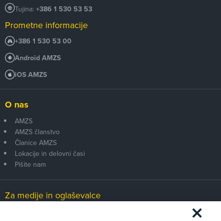
Tujina:
+386 1 530 53 53
Prometne informacije
+386 1 530 53 00
Android AMZS
iOS AMZS
O nas
AMZS
AMZS članstvo
Članice AMZS
Lokacije in delovni časi
Pišite nam
Za medije in oglaševalce
Medijsko središče