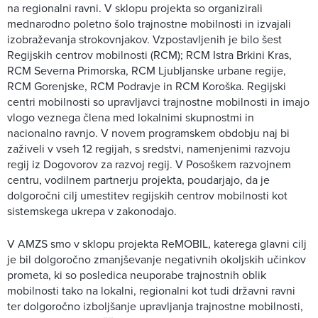
na regionalni ravni. V sklopu projekta so organizirali
mednarodno poletno šolo trajnostne mobilnosti in izvajali
izobraževanja strokovnjakov. Vzpostavljenih je bilo šest
Regijskih centrov mobilnosti (RCM); RCM Istra Brkini Kras,
RCM Severna Primorska, RCM Ljubljanske urbane regije,
RCM Gorenjske, RCM Podravje in RCM Koroška. Regijski
centri mobilnosti so upravljavci trajnostne mobilnosti in imajo
vlogo veznega člena med lokalnimi skupnostmi in
nacionalno ravnjo. V novem programskem obdobju naj bi
zaživeli v vseh 12 regijah, s sredstvi, namenjenimi razvoju
regij iz Dogovorov za razvoj regij. V Posoškem razvojnem
centru, vodilnem partnerju projekta, poudarjajo, da je
dolgoročni cilj umestitev regijskih centrov mobilnosti kot
sistemskega ukrepa v zakonodajo.
V AMZS smo v sklopu projekta ReMOBIL, katerega glavni cilj
je bil dolgoročno zmanjševanje negativnih okoljskih učinkov
prometa, ki so posledica neuporabe trajnostnih oblik
mobilnosti tako na lokalni, regionalni kot tudi državni ravni
ter dolgoročno izboljšanje upravljanja trajnostne mobilnosti,