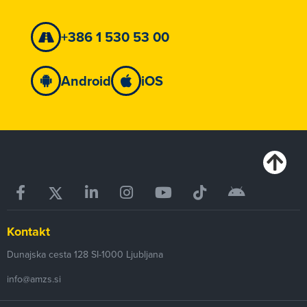
+386 1 530 53 00
Android
iOS
Kontakt
Dunajska cesta 128
SI-1000
Ljubljana
info@amzs.si