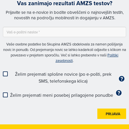
Vas zanimajo rezultati AMZS testov?
Prijavite se na e-novice in bodite obveščeni o najnovejših testih,
novostih na področju mobilnosti in dogajanju v AMZS.
Vaše osebne podatke bo Skupina AMZS obdelovala za namen pošiljanja
novic in ponudb. Od prejemanja novic se lahko kadarkoli odjavite s klikom na
povezavo v prejetem sporočilu. Več si lahko preberete v naši
Politiki
zasebnosti
.
Želim prejemati splošne novice (po e-pošti, prek
SMS, telefonskega klica)
Želim prejemati meni posebej prilagojene ponudbe
PRIJAVA