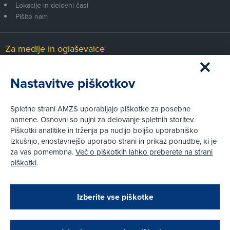
Lokacije in delovni časi
Pišite nam
Za medije in oglaševalce
Medijsko središče
Nastavitve piškotkov
Pravni vidiki
Spletne strani AMZS uporabljajo piškotke za posebne
Piškotki
namene. Osnovni so nujni za delovanje spletnih storitev.
Politika zasebnosti
Piškotki analitike in trženja pa nudijo boljšo uporabniško
Informacije o obdelavi osebnih podatkov - videonadzor
izkušnjo, enostavnejšo uporabo strani in prikaz ponudbe, ki je
Pravno obvestilo
za vas pomembna.
Več o piškotkih lahko preberete na strani
Izvensodno reševanje potrošniških sporov
piškotki
.
Splošni pogoji članstva AMZS
Cenik članstva AMZS
Zapri
Podarjamo vam 10 €!
Izberite vse piškotke
Obstoječi in novi AMZS člani, ki boste v AMZS
centru sklenili avtomobilsko zavarovanje in
© AMZS
Produkcija:
Creatim
|
opravili registracijo vozila, boste prejeli
Pri spletni včlanitvi so podprta naslednja plačilna sredstva: