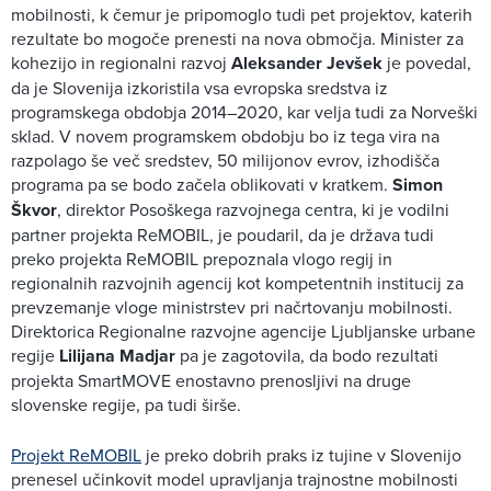
mobilnosti, k čemur je pripomoglo tudi pet projektov, katerih
rezultate bo mogoče prenesti na nova območja. Minister za
kohezijo in regionalni razvoj
Aleksander Jevšek
je povedal,
da je Slovenija izkoristila vsa evropska sredstva iz
programskega obdobja 2014–2020, kar velja tudi za Norveški
sklad. V novem programskem obdobju bo iz tega vira na
razpolago še več sredstev, 50 milijonov evrov, izhodišča
programa pa se bodo začela oblikovati v kratkem.
Simon
Škvor
, direktor Posoškega razvojnega centra, ki je vodilni
partner projekta ReMOBIL, je poudaril, da je država tudi
preko projekta ReMOBIL prepoznala vlogo regij in
regionalnih razvojnih agencij kot kompetentnih institucij za
prevzemanje vloge ministrstev pri načrtovanju mobilnosti.
Direktorica Regionalne razvojne agencije Ljubljanske urbane
regije
Lilijana Madjar
pa je zagotovila, da bodo rezultati
projekta SmartMOVE enostavno prenosljivi na druge
slovenske regije, pa tudi širše.
Projekt ReMOBIL
je preko dobrih praks iz tujine v Slovenijo
prenesel učinkovit model upravljanja trajnostne mobilnosti