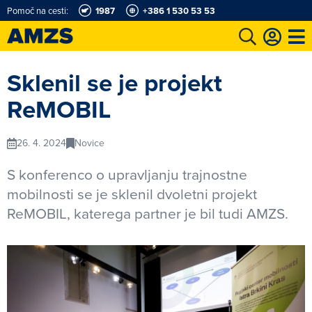
Pomoč na cesti:
1987
+386 1 530 53 53
t
Karting in motošportni center
Najboljši za volanom
Moj AMZS
Sklenil se je projekt
ReMOBIL
26. 4. 2024
Novice
S konferenco o upravljanju trajnostne
mobilnosti se je sklenil dvoletni projekt
ReMOBIL, katerega partner je bil tudi AMZS.