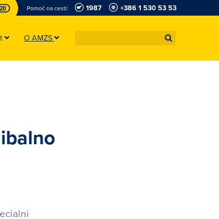
1987
+386 1 530 53 53
Pomoč na cesti:
st
O AMZS
gibalno
ecialni