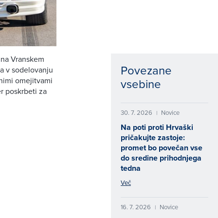
e na Vranskem
Povezane
ta v sodelovanju
nimi omejitvami
vsebine
r poskrbeti za
30. 7. 2026
Novice
|
Na poti proti Hrvaški
pričakujte zastoje:
promet bo povečan vse
do sredine prihodnjega
tedna
Več
16. 7. 2026
Novice
|