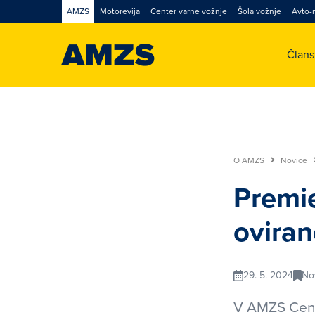
AMZS
Motorevija
Center varne vožnje
Šola vožnje
Avto-
Član
O AMZS
Novice
Premie
oviran
29. 5. 2024
No
V AMZS Centr