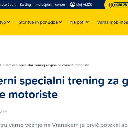
moto šport
Karting in motošportni center
Moj AMZS
stvo
Storitve in ponudba
Na poti
Varna mobilno
Premierni specialni trening za gibalno ovirane motoriste
rni specialni trening za 
e motoriste
vice
u varne vožnje na Vranskem je prvič potekal sp