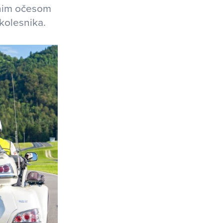
dnim očesom
ikolesnika.