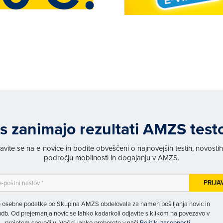
s zanimajo rezultati AMZS test
javite se na e-novice in bodite obveščeni o najnovejših testih, novosti
področju mobilnosti in dogajanju v AMZS.
PRIJA
 osebne podatke bo Skupina AMZS obdelovala za namen pošiljanja novic in
db. Od prejemanja novic se lahko kadarkoli odjavite s klikom na povezavo v
prejetem sporočilu. Več si lahko preberete v naši
Politiki zasebnosti
.