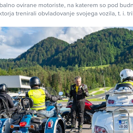
ibalno ovirane motoriste, na katerem so pod bu
orja trenirali obvladovanje svojega vozila, t. i. tr