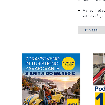
Manevri reševa
varne vožnje z
Nazaj