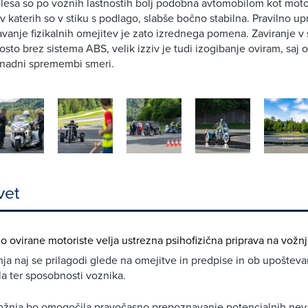
lesa so po voznih lastnostih bolj podobna avtomobilom kot mot
 v katerih so v stiku s podlago, slabše bočno stabilna. Pravilno up
vanje fizikalnih omejitev je zato izrednega pomena. Zaviranje v s
osto brez sistema ABS, velik izziv je tudi izogibanje oviram, saj 
enadni spremembi smeri.
vet
no ovirane motoriste velja ustrezna psihofizična priprava na vožnj
žnja naj se prilagodi glede na omejitve in predpise in ob upoštev
la ter sposobnosti voznika.
ožnja bo omogočila pravočasno prepoznavanje potencialnih neva