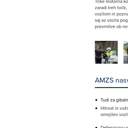
Trike motorna ko
zaradi treh točk,
vozilom in pozna
saj so vozila pog
prevrnitve ob n
AMZS nas
Tudi za gibal
Hitrost in vo
omejitev vozi
Defenzivna v