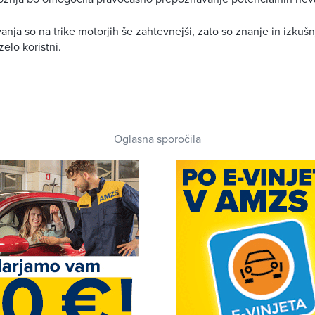
nja so na trike motorjih še zahtevnejši, zato so znanje in izkušn
elo koristni.
Oglasna sporočila