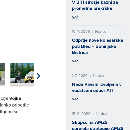
V BiH strožje kazni za
prometne prekrške
Več
10. 7. 2026
Novice
|
Odprtje nove kolesarske
poti Bled – Bohinjska
Bistrica
Več
1. 7. 2026
Novice
|
Nada Pavšin izvoljena v
vodstveni odbor AIT
torja
Vojka
Več
 lahko pripetile
oligonu so
15. 6. 2026
Novice
|
Skupščina AMZS
sprejela strategijo AMZS