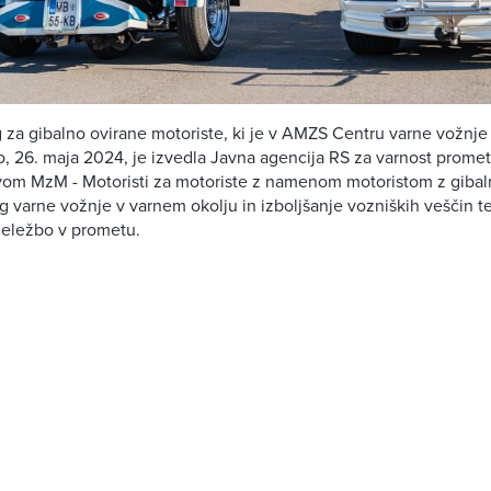
g za gibalno ovirane motoriste, ki je v AMZS Centru varne vožnj
o, 26. maja 2024, je izvedla Javna agencija RS za varnost prome
vom MzM - Motoristi za motoriste z namenom motoristom z gibal
g varne vožnje v varnem okolju in izboljšanje vozniških veščin te
deležbo v prometu.