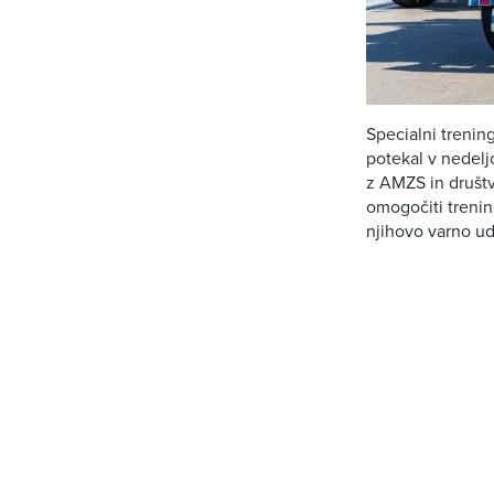
Specialni trenin
potekal v nedelj
z AMZS in društ
omogočiti trenin
njihovo varno u