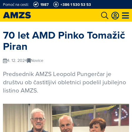
Pomoč na cesti:
1987
+386 1 530 53 53
t
Karting in motošportni center
Najboljši za volanom
Moj AMZS
70 let AMD Pinko Tomažič
Piran
4. 12. 2024
Novice
Predsednik AMZS Leopold Pungerčar je
društvu ob častitljivi obletnici podelil jubilejno
listino AMZS.