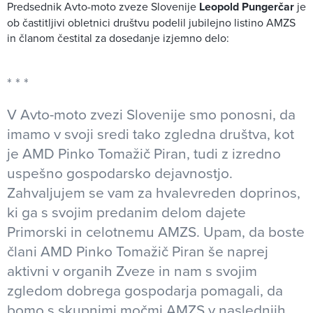
Predsednik Avto-moto zveze Slovenije
Leopold Pungerčar
je
ob častitljivi obletnici društvu podelil jubilejno listino AMZS
in članom čestital za dosedanje izjemno delo:
V Avto-moto zvezi Slovenije smo ponosni, da
imamo v svoji sredi tako zgledna društva, kot
je AMD Pinko Tomažič Piran, tudi z izredno
uspešno gospodarsko dejavnostjo.
Zahvaljujem se vam za hvalevreden doprinos,
ki ga s svojim predanim delom dajete
Primorski in celotnemu AMZS. Upam, da boste
člani AMD Pinko Tomažič Piran še naprej
aktivni v organih Zveze in nam s svojim
zgledom dobrega gospodarja pomagali, da
bomo s skupnimi močmi AMZS v naslednjih