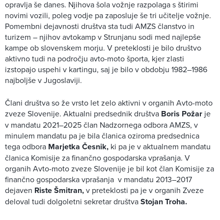
opravlja še danes. Njihova šola vožnje razpolaga s štirimi
novimi vozili, poleg vodje pa zaposluje še tri učitelje vožnje.
Pomembni dejavnosti društva sta tudi AMZS članstvo in
turizem – njihov avtokamp v Strunjanu sodi med najlepše
kampe ob slovenskem morju. V preteklosti je bilo društvo
aktivno tudi na področju avto-moto športa, kjer zlasti
izstopajo uspehi v kartingu, saj je bilo v obdobju 1982–1986
najboljše v Jugoslaviji.
Člani društva so že vrsto let zelo aktivni v organih Avto-moto
zveze Slovenije. Aktualni predsednik društva
Boris Požar
je
v mandatu 2021–2025 član Nadzornega odbora AMZS, v
minulem mandatu pa je bila članica oziroma predsednica
tega odbora
Marjetka Česnik,
ki pa je v aktualnem mandatu
članica Komisije za finančno gospodarska vprašanja. V
organih Avto-moto zveze Slovenije je bil kot član Komisije za
finančno gospodarska vprašanja v mandatu 2013–2017
dejaven
Riste Šmitran,
v preteklosti pa je v organih Zveze
deloval tudi dolgoletni sekretar društva
Stojan Troha.