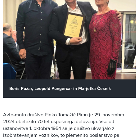
Boris Požar, Leopold Pungerčar in Marjetka Česnik
Avto-moto društvo Pinko Tomažič Piran je 29. novembra
2024 obeležilo 70 let uspešnega delovanja. Vse od
ustanovitve 1. oktobra 1954 se je društvo ukvarjalo z
izobraževanjem voznikov, to plemenito poslanstvo pa