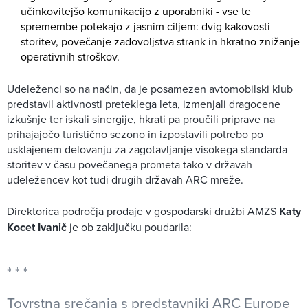
učinkovitejšo komunikacijo z uporabniki - vse te
spremembe potekajo z jasnim ciljem: dvig kakovosti
storitev, povečanje zadovoljstva strank in hkratno znižanje
operativnih stroškov.
Udeleženci so na način, da je posamezen avtomobilski klub
predstavil aktivnosti preteklega leta, izmenjali dragocene
izkušnje ter iskali sinergije, hkrati pa proučili priprave na
prihajajočo turistično sezono in izpostavili potrebo po
usklajenem delovanju za zagotavljanje visokega standarda
storitev v času povečanega prometa tako v državah
udeležencev kot tudi drugih državah ARC mreže.
Direktorica področja prodaje v gospodarski družbi AMZS
Katy
Kocet Ivanič
je ob zaključku poudarila:
Tovrstna srečanja s predstavniki ARC Europe