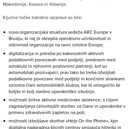
Makedonije, Kosova in Albanije.
Ključne točke tokratne razprave so bile:
nova organizacijska struktura sedeža ARC Europe v
Bruslju, ki naj bi okrepila operativno učinkovitost in
odzivnost organizacije na ravni celotne Evrope;
digitalizacija in potreba po kakovostnih aktivnih
podatkovnih povezavah med podjetji, predvsem med
avtoklubi in njihovimi poslovnimi partnerji, kot so
avtomobilski proizvajalci, prav tako bo treba izboljšati
podatkovne povezave med podjetji in končnimi strankami
oziroma člani avtomobilskih klubov, kar bi omogočilo še
boljšo in bolj osebno uporabniško izkušnjo;
možnosti širitve aktivne medicinske asistence, s ciljem
zagotavljanja celovitejših storitev za člane in uporabnike v
primeru zdravstvenih zapletov na poti;
možnosti izboljšave storitve
»Help On the Phone«,
kjer
digitalna nadgradnja klicnih centrov omogoča hitrejšo in