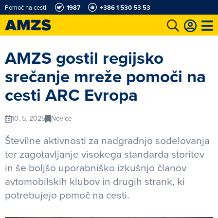
Pomoč na cesti:
1987
+386 1 530 53 53
t
Karting in motošportni center
Najboljši za volanom
Moj AMZS
AMZS gostil regijsko
srečanje mreže pomoči na
cesti ARC Evropa
10. 5. 2025
Novice
Številne aktivnosti za nadgradnjo sodelovanja
ter zagotavljanje visokega standarda storitev
in še boljšo uporabniško izkušnjo članov
avtomobilskih klubov in drugih strank, ki
potrebujejo pomoč na cesti.