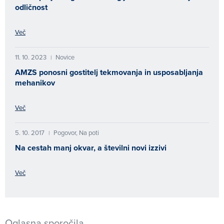
odličnost
Več
11. 10. 2023
Novice
|
AMZS ponosni gostitelj tekmovanja in usposabljanja
mehanikov
Več
5. 10. 2017
Pogovor, Na poti
|
Na cestah manj okvar, a številni novi izzivi
Več
Oglasna sporočila