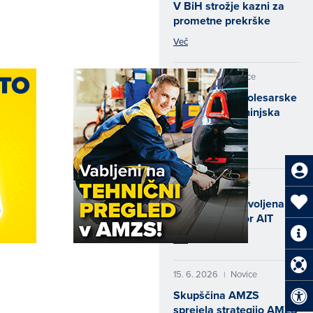
V BiH strožje kazni za
prometne prekrške
Več
10. 7. 2026
Novice
|
Odprtje nove kolesarske
poti Bled – Bohinjska
Bistrica
Več
1. 7. 2026
Novice
|
Nada Pavšin izvoljena v
vodstveni odbor AIT
Več
15. 6. 2026
Novice
|
Skupščina AMZS
sprejela strategijo AMZS