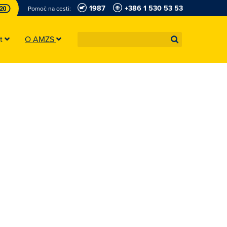
1987
+386 1 530 53 53
Pomoč na cesti:
st
O AMZS