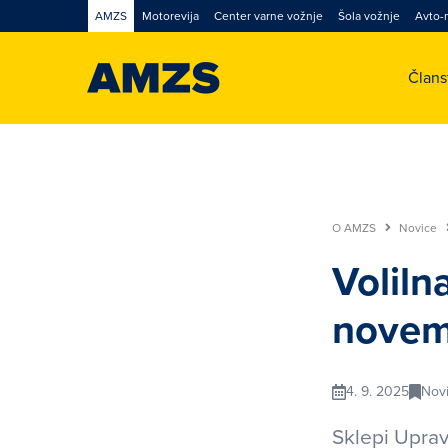
AMZS
Motorevija
Center varne vožnje
Šola vožnje
Avto-
Član
O AMZS
Novice
Voliln
novem
4. 9. 2025
Nov
Sklepi Upra