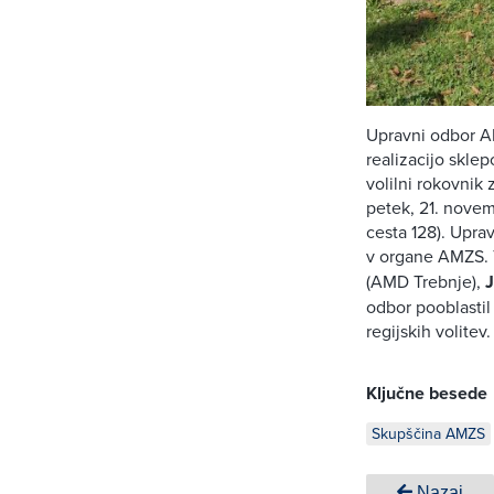
Upravni odbor AM
realizacijo sklep
volilni rokovni
petek, 21. novem
cesta 128). Upra
v organe AMZS. 
(AMD Trebnje),
J
odbor pooblastil
regijskih volitev.
Ključne besede
Skupščina AMZS
Nazaj