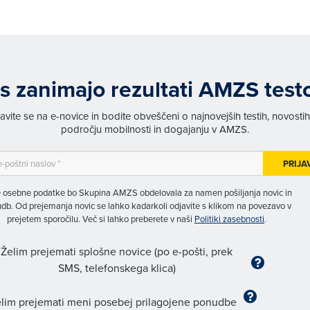
s zanimajo rezultati AMZS test
javite se na e-novice in bodite obveščeni o najnovejših testih, novosti
področju mobilnosti in dogajanju v AMZS.
PRIJA
 osebne podatke bo Skupina AMZS obdelovala za namen pošiljanja novic in
db. Od prejemanja novic se lahko kadarkoli odjavite s klikom na povezavo v
prejetem sporočilu. Več si lahko preberete v naši
Politiki zasebnosti
.
Želim prejemati splošne novice (po e-pošti, prek
SMS, telefonskega klica)
lim prejemati meni posebej prilagojene ponudbe