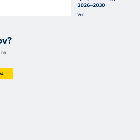
2026–2030
Več
ov?
h na
VA