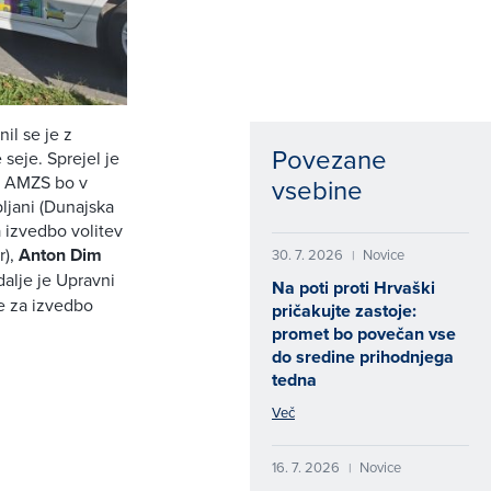
il se je z
Povezane
seje. Sprejel je
a AMZS bo v
vsebine
ljani (Dunajska
a izvedbo volitev
),
Anton Dim
30. 7. 2026
Novice
|
alje je Upravni
Na poti proti Hrvaški
je za izvedbo
pričakujte zastoje:
promet bo povečan vse
do sredine prihodnjega
tedna
Več
16. 7. 2026
Novice
|