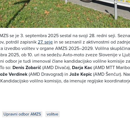
ZS se je 3. septembra 2025 sestal na svoji 28. redni seji. Seznan
ov, potrdil zapisnik
27. seje
in se seznanil z aktivnostmi od zadnje 
k za izvedbo volitev v organe AMZS 2025–2029. Volilna skupščin
bra 2025, ob 10. uri na sedežu Avto-moto zveze Slovenije v Ljub
vni odbor je tudi imenoval člane kandidacijsko volilne komisije z
To so:
Denis Zobarič
(AMD Divača),
Darja Kac
(AMD MTT Maribor
ože Verdinek
(AMD Dravograd) in
Jože Kepic
(AMD Šenčur). Nad
 Kandidacijsko volilno komisijo, da imenuje regijske koordinator
Upravni odbor AMZS
volitve