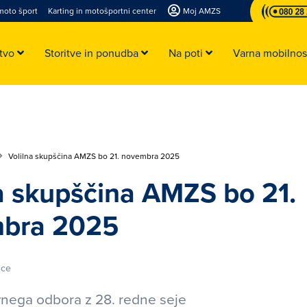
moto šport
Karting in motošportni center
Moj AMZS
stvo
Storitve in ponudba
Na poti
Varna mobilno
Volilna skupščina AMZS bo 21. novembra 2025
a skupščina AMZS bo 21.
bra 2025
ice
vnega odbora z 28. redne seje