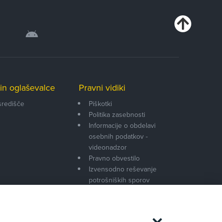
in oglaševalce
Pravni vidiki
središče
Piškotki
Politika zasebnosti
Informacije o obdelavi
osebnih podatkov -
videonadzor
Pravno obvestilo
Izvensodno reševanje
potrošniških sporov
Splošni pogoji članstva AMZS
Cenik članstva AMZS