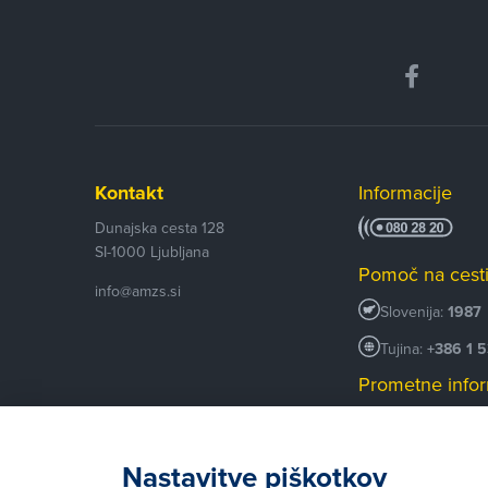
Kontakt
Informacije
Dunajska cesta 128
SI-1000
Ljubljana
Pomoč na cest
info@amzs.si
Slovenija:
1987
Tujina:
+386 1 
Prometne infor
+386 1 530 53
Android AMZS
Nastavitve piškotkov