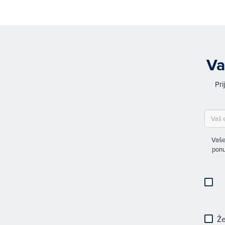
Va
Pri
Vaše
ponu
Že