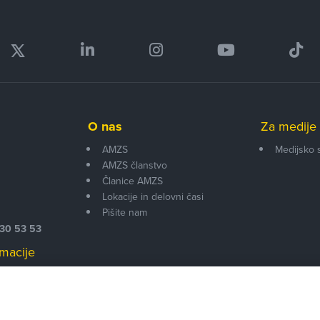
O nas
Za medije 
AMZS
Medijsko 
AMZS članstvo
i
Članice AMZS
Lokacije in delovni časi
Pišite nam
530 53 53
macije
 00